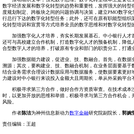
数字经济发展和数字化转型的趋势和重要性，发挥强大的转型
度规划制定、跨板块之间的问题协调与决策，建立PMO数字
行总行下达的数字化转型任务；此外，还可在原有职能型组织
化转型培训和宣贯等方式培养全员的数字思维和对数字化转型
加强数字化人才培养，夯实长期发展基石。中小银行人才
还可与高校建立合作机制，打造数字化人才的预备机制，降低
合型数字人才的培养，打破原有专业和部门的职责分工，打通
加强数据能力建设，促进业、技、数融合。首先，在数据
溯源；其次，要构建业、技、数融合机制，在业务层面要基于
结合业务需求合理设计数据应用与数据服务，使数据要素更好
力建设对中小银行来说投入金额大且周期长，单从外采购平台
积极寻求第三方合作，做好合作方资质审查。在技术成本
时，以更加开放的思维和举措，积极寻求与第三方合作机会，
风险。
作者
陈洁
为
神州信息新动力
数字金融
研究院副院长，
郭婉
责任编辑：王超