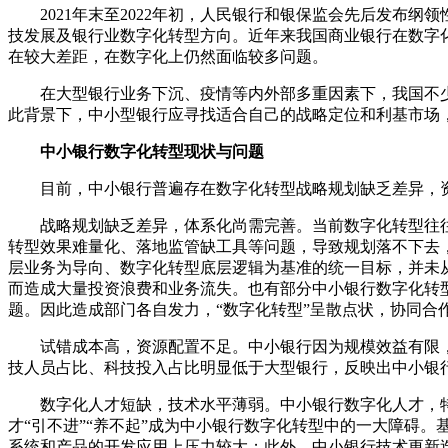
2021年末至2022年初，人民银行和银保监会先后发布纲
技发展及银行业数字化转型方向。近年来我国商业银行在数字
在较大差距，在数字化上仍然面临较多问题。
在大型银行业务下沉、疫情等内外部多重因素下，我国不
此背景下，中小型银行应寻找适合自己的战略定位和利基市场
中小银行数字化转型现状与问题
目前，中小银行普遍存在数字化转型战略规划缺乏差异，
战略规划缺乏差异，体系化尚需完善。当前数字化转型往
转型效果难量化、落地监管缺工具等问题，导致规划落不下去
层业务为导向、数字化转型底层逻辑为基准的统一目标，并未
而造成大量投资浪费和业务流失。也有部分中小银行数字化转
题。因此造成部门各自发力，“数字化转型”呈散点状，协同合
试错成本高，资源配置不足。中小银行因为规模效益有限
技人员占比、科技投入占比明显低于大型银行，反映出中小银
数字化人才短缺，技术水平薄弱。中小银行数字化人才，
才“引不进”“养不起”成为中小银行数字化转型中的一大障碍
系统和产品的开发应用上压力较大；此外，中小银行技术更新