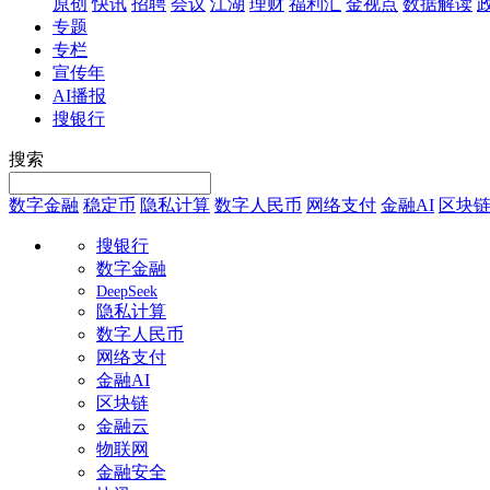
原创
快讯
招聘
会议
江湖
理财
福利汇
金视点
数据解读
专题
专栏
宣传年
AI播报
搜银行
搜索
数字金融
稳定币
隐私计算
数字人民币
网络支付
金融AI
区块
搜银行
数字金融
DeepSeek
隐私计算
数字人民币
网络支付
金融AI
区块链
金融云
物联网
金融安全