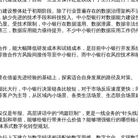
力建设整体处于初期阶段。除了行业普遍存在的数据治理架构不
，缺少先进的技术手段和科技投入。中小型银行对数据能力建设
凸显。受技术限制，中小银行在数据滥用、数据泄露、数据非法
第三，数据应用能力亟待提升。不少中小银行的数据应用工作仍
合作，能大幅降低研发成本和试错成本，是目前中小银行开发系
导致合作方风险间接传导至中小银行。而中小银行在风控技术和
要在借鉴先进经验的基础上，探索适合自身发展的路径及对策。
相比大行，中小银行决策链条比较短，对于市场反应速度更快；
等客户为主导，从区域内小场景、各类生活场景、生态联合场景
仅是年报、高层讲话中的“鸿篇巨制”，更是一线业务的“针头线
规划和举措，能够给银行带来什么价值？能够增强银行的哪些核
位体系式数字化转型规划。
全行上下建立与数字经济相适配的数字思维、数字文化，实现数字