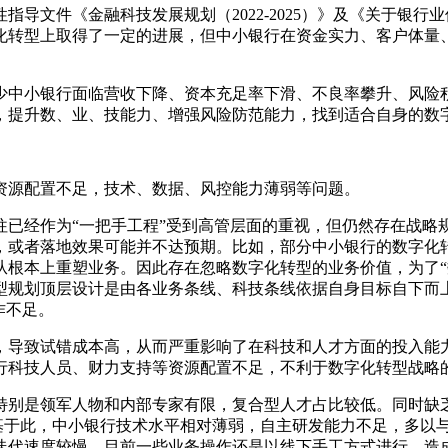
领性指导文件《金融科技发展规划（2022-2025）》及《关于
化转型上取得了一定的进展，但中小银行在资金实力、客户体量
少中小银行面临营收下降、资本充足率下滑、不良率攀升、风险
，提升数、业、技能力、增强风险防范能力，找到适合自身的数
资源配置不足，技术、数据、风控能力薄弱等问题。
往已经作为“一把手工程”受到高管层面的重视，但仍然存在战略
，或者落地效果可能并不达预期。比如，部分中小银行的数字化转
从根本上重塑业务。因此存在忽略数字化转型的业务价值，为了“
型规划顶层设计是由各业务条线、科技条线依据自身目标自下而
作不足。
，导致试错成本高，从而严重影响了在科技和人才方面的投入能
行科技人员、财力支持等资源配置不足，不利于数字化转型战略
特别是领军人物和内部专家有限，复合型人才占比较低。同时缺
。基于此，中小银行技术水平相对薄弱，自主研发能力不足，多以
迭代速度较慢，目前一些业务操作还是以线下手工方式进行，造