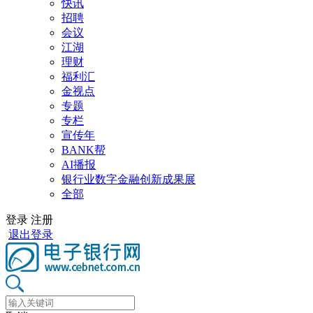
快讯
招聘
会议
江湖
理财
福利汇
金视点
专题
专栏
宣传年
BANK帮
AI播报
银行业数字金融创新成果展
全部
登录
注册
退出登录