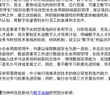
领导力。其次，要推动适当的组织变革。总行层面，可建立数字
化管理专门组织在数字化转型全生命周期持续跟踪管理，保证项目
架构之外，建立业技融合、跨职能的敏捷组织和配套的敏捷机制，
的认知，将数字化渗透到全行员工的血液和文化中。
首先是要基于数字化转型落地的任务和节点，分阶段选拔、充实
人才成本；其次要制定长远数字人才培养计划，明确数字化人才
业务与科技技术条线的轮岗、转岗机制，设立以“数字化”利益共
全生命周期管理中，均要以保障数据安全为第一原则，并且应当
数据保护、数据质量等工作进行数据全生命周期管理，在技术层
地融入技术与业务协同创新的主线中，增强数据应用能力，实现
不是长久可持续发展之计。因此，要不断学习积累先进经验，培
没有明显降低前，中小银行很难承担技术的独立研发和迭代能力
并充分学习积累先进经验；同时，银行在与第三方开展合作时，
莹
为神州信息新动力
数字金融
研究院分析师。