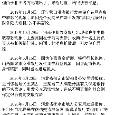
但由于相关各方迅速出手、果断处置，均很快被平息。
2019年11月6日，辽宁营口沿海银行发生储户在网点集
中取款的现象，原因是个别网民在网上发布“营口沿海银行
财务陷入危机”的不实言论。
2019年10月29日，河南伊川农商银行出现储户集中提
取存款现象，主要原因在于前两天伊川农商行一名主要负
责人被相关部门带走问话，此消息扩散后，引发储户恐
慌。
2020年6月16日，因为传言资金断裂、银行行长跑路，
山西阳泉市商业银行发生集中取款现象，阳泉副市长现
身“辟谣”，同时当地迅速抓人。
2020年6月20日，河北省保定市望都县公安局通报称，
近日该县居民王某占、王某君二人编造传播有关保定银行
的不实言论，引发公众恐慌情绪，造成不明真相的群众到
保定银行提前支取存款。
2020年7月15日，河北省衡水市地方公安局发通报称，
有部分当地居民在微信交流群编发“听说某银行要倒闭了”等
虚假消息，谣言引起衡水市枣强县、故城县、武强县、景