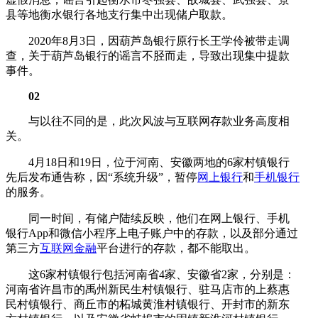
县等地衡水银行各地支行集中出现储户取款。
2020年8月3日，因葫芦岛银行原行长王学伶被带走调
查，关于葫芦岛银行的谣言不胫而走，导致出现集中提款
事件。
02
与以往不同的是，此次风波与互联网存款业务高度相
关。
4月18日和19日，位于河南、安徽两地的6家村镇银行
先后发布通告称，因“系统升级”，暂停
网上银行
和
手机银行
的服务。
同一时间，有储户陆续反映，他们在网上银行、手机
银行App和微信小程序上电子账户中的存款，以及部分通过
第三方
互联网金融
平台进行的存款，都不能取出。
这6家村镇银行包括河南省4家、安徽省2家，分别是：
河南省许昌市的禹州新民生村镇银行、驻马店市的上蔡惠
民村镇银行、商丘市的柘城黄淮村镇银行、开封市的新东