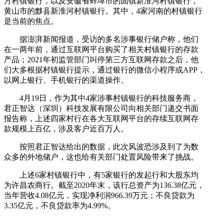
方村镇银行，以及安徽省蚌埠市的固镇新淮河村镇银行，
黄山市的黟县新淮河村镇银行。其中，4家河南的村镇银行
是当前的焦点。
据澎湃新闻报道，受访的多名涉事银行储户称，他们
在一两年前，通过互联网平台购买了相关村镇银行的存款
产品；2021年初监管部门叫停第三方互联网存款之后，他
们大多根据村镇银行提示，通过银行的微信小程序或APP，
以网上银行、手机银行的渠道操作。
4月19日，作为其中4家涉事村镇银行的科技服务商，
君正智达（深圳）科技发展有限公司向相关部门递交书面
报告称，上述四家村行在各大互联网平台的存续互联网存
款规模上百亿，涉及客户近百万人。
按照君正智达给出的数据，此次风波恐涉及到了为数
众多的外地储户，这也给有关部门处置风险带来了挑战。
上述6家村镇银行中，有5家银行的发起行和大股东均
为许昌农商行。截至2020年末，该行总资产为136.38亿元，
当年营收4.08亿元，实现净利润966.39万元；不良贷款为
3.35亿元，不良贷款率为4.99%。