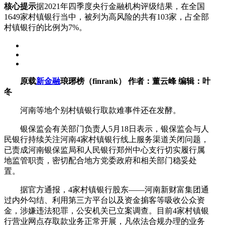
核心提示
据2021年四季度央行金融机构评级结果，在全国
1649家村镇银行当中，被列为高风险的共有103家，占全部
村镇银行的比例为7%。
原载
新金融
琅琊榜（finrank） 作者：董云峰 编辑：叶
冬
河南等地个别村镇银行取款难事件还在发酵。
银保监会有关部门负责人5月18日表示，银保监会与人
民银行持续关注河南4家村镇银行线上服务渠道关闭问题，
已责成河南银保监局和人民银行郑州中心支行切实履行属
地监管职责，密切配合地方党委政府和相关部门稳妥处
置。
据官方通报，4家村镇银行股东——河南新财富集团通
过内外勾结、利用第三方平台以及资金掮客等吸收公众资
金，涉嫌违法犯罪，公安机关已立案调查。目前4家村镇银
行营业网点存取款业务正常开展，凡依法合规办理的业务