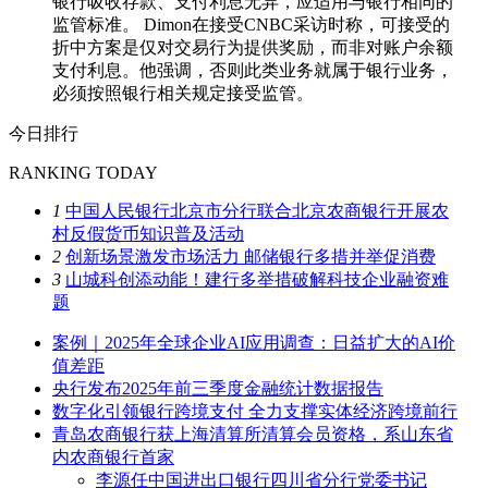
银行吸收存款、支付利息无异，应适用与银行相同的
监管标准。 Dimon在接受CNBC采访时称，可接受的
折中方案是仅对交易行为提供奖励，而非对账户余额
支付利息。他强调，否则此类业务就属于银行业务，
必须按照银行相关规定接受监管。
今日排行
RANKING TODAY
1
中国人民银行北京市分行联合北京农商银行开展农
村反假货币知识普及活动
2
创新场景激发市场活力 邮储银行多措并举促消费
3
山城科创添动能！建行多举措破解科技企业融资难
题
案例｜2025年全球企业AI应用调查：日益扩大的AI价
值差距
央行发布2025年前三季度金融统计数据报告
数字化引领银行跨境支付 全力支撑实体经济跨境前行
青岛农商银行获上海清算所清算会员资格，系山东省
内农商银行首家
李源任中国进出口银行四川省分行党委书记