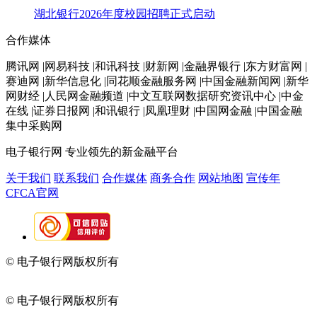
湖北银行2026年度校园招聘正式启动
合作媒体
腾讯网 |网易科技 |和讯科技 |财新网 |金融界银行 |东方财富网 |
赛迪网 |新华信息化 |同花顺金融服务网 |中国金融新闻网 |新华
网财经 |人民网金融频道 |中文互联网数据研究资讯中心 |中金
在线 |证券日报网 |和讯银行 |凤凰理财 |中国网金融 |中国金融
集中采购网
电子银行网
专业领先的新金融平台
关于我们
联系我们
合作媒体
商务合作
网站地图
宣传年
CFCA官网
© 电子银行网版权所有
京ICP备05045998号-2
京公网安备
11010202009082
© 电子银行网版权所有
京ICP备05045998号-2
京公网安备
11010202009082