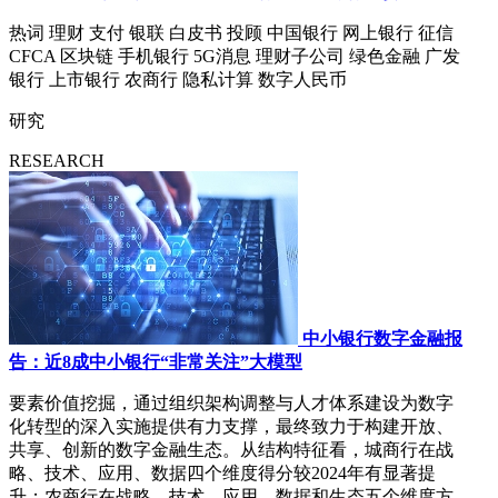
热词
理财
支付
银联
白皮书
投顾
中国银行
网上银行
征信
CFCA
区块链
手机银行
5G消息
理财子公司
绿色金融
广发
银行
上市银行
农商行
隐私计算
数字人民币
研究
RESEARCH
中小银行数字金融报
告：近8成中小银行“非常关注”大模型
要素价值挖掘，通过组织架构调整与人才体系建设为数字
化转型的深入实施提供有力支撑，最终致力于构建开放、
共享、创新的数字金融生态。从结构特征看，城商行在战
略、技术、应用、数据四个维度得分较2024年有显著提
升；农商行在战略、技术、应用、数据和生态五个维度方