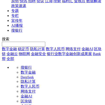
原创
快讯
招聘
会议
江湖
理财
福利汇
金视点
数据解读
政策速递
专题
专栏
宣传年
AI播报
搜银行
搜索
数字金融
稳定币
隐私计算
数字人民币
网络支付
金融AI
区块
链
金融云
物联网
金融安全
银行业数字金融创新成果展
Bank
帮
全部
搜银行
数字金融
DeepSeek
隐私计算
数字人民币
网络支付
金融AI
区块链