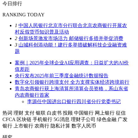
今日排行
RANKING TODAY
1
中国人民银行北京市分行联合北京农商银行开展农
村反假货币知识普及活动
2
创新场景激发市场活力 邮储银行多措并举促消费
3
山城科创添动能！建行多举措破解科技企业融资难
题
案例｜2025年全球企业AI应用调查：日益扩大的AI价
值差距
央行发布2025年前三季度金融统计数据报告
数字化引领银行跨境支付 全力支撑实体经济跨境前行
青岛农商银行获上海清算所清算会员资格，系山东省
内农商银行首家
李源任中国进出口银行四川省分行党委书记
热词
理财
支付
银联
白皮书
投顾
中国银行
网上银行
征信
CFCA
区块链
手机银行
5G消息
理财子公司
绿色金融
广发
银行
上市银行
农商行
隐私计算
数字人民币
研究