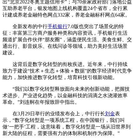
出“北京2022冬奥主题信用卡”；与70余家政府部门落地公益
互助养老平台，银发地图上线机构覆盖24个省市，全行累
计建成养老金融特色网点332家，养老金融标杆网点64家。
全新发布的中行
手机银行
7.0版也突出了场景化的特
征：丰富第三方商户服务种类和内容资讯，手机银行生活
频道扩展合作伙伴“朋友圈”，涵盖便民生活、美食生鲜、交
通出行、影音娱乐、在线问诊等领域，助力美好生活场景
建设。
这背后是数字化转型的衔枚疾进。近年来，中行持续
致力于建设“技术＋生态＋体验＋数据”的数字经济时代竞争
能力，加快推进数字化转型，培育科技引领新动能。
“我们以数字化转型释放面向未来的创新动能，把握技
术进步、产业进化趋势，以金融科技的涓滴之水浇灌效率
革命。”刘连舸在年报致辞中指出。
在3月29日举行的业绩发布会上，中行行长
刘金
表
示，“数字化转型是一项系统工程，在中国银行，我们叫
做‘一把手’工程，这意味着，数字化转型是一场从旧世界到
新大陆的征程，需要强有力的体制和机制作为保障。”