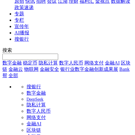
原创
快讯
招聘
会议
江湖
理财
福利汇
金视点
数据解读
政策速递
专题
专栏
宣传年
AI播报
搜银行
搜索
数字金融
稳定币
隐私计算
数字人民币
网络支付
金融AI
区块
链
金融云
物联网
金融安全
银行业数字金融创新成果展
Bank
帮
全部
搜银行
数字金融
DeepSeek
隐私计算
数字人民币
网络支付
金融AI
区块链