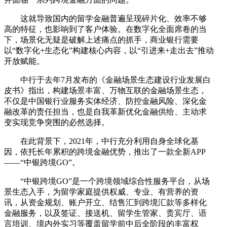
这就导致国内的留学金融普遍呈现碎片化、效率不够
高的特征，也影响到了客户体验。在数字化全面席卷的当
下，场景化无疑是破解上述痛点的抓手，商业银行需要
以“数字化+生态化”构建核心内容，以“引进来+走出去”推动
开放赋能。
中行于去年7月发布的《金融场景生态建设行业发展白
皮书》指出，构建场景丰富、万物互联的金融场景生态，
不仅是中国银行业服务实体经济、防控金融风险、深化金
融改革的责任担当，也是自我革新优化金融供给、主动求
变实现竞争突围的必然选择。
在此背景下，2021年，中行充分利用自身全球化基
因，依托长年累积的跨境金融优势，推出了一款全新APP
——“中银跨境GO”。
“中银跨境GO”是一个跨境领域综合性服务平台，从场
景生态入手，为留学家庭提供权威、专业、有营养的资
讯，从资金规划、账户开立、结售汇到跨境汇款等多样化
金融服务，以及签证、接送机、留学生管家、贵宾厅、语
言培训、境内外实习等覆盖留学前中后全阶段的丰富权