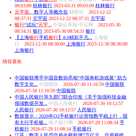
09:03:09
桂林银行
2023-03-31 09:03:09
桂林银行
元
宇宙
、数字人等概念在
财联社
2023-12-22
08:37:31
元宇宙
2023-12-22 08:37:31
元宇宙
银行
“试玩”
元
宇...
中国证券报·中证网
2023-05-30
08:54:31
银行
2023-05-30 08:54:31
银行
【上海
银行
手机
银行
】8.0精彩不凡...
上海银
行
2023-12-30 08:36:00
上海银行
2023-12-30 08:36:00
上海银行
猜你喜欢
中国银联携手中国音数协亮相“中国单机游戏展” 助力
数字文化...
中国银联
2026-07-30 11:16:59
中国银联
2026-07-30 11:16:59
中国银联
中国人民银行等九部门联合印发《关于加强科技金融
领域数据开发...
中国人民银行
2026-07-30 10:12:57
人民银行
2026-07-30 10:12:57
人民银行
数据显示：2026年Q2手机银行运营指数平稳上行，国
有大行手机银...
电子银行网
2026-07-29 11:08:34
手
机银行
2026-07-29 11:08:34
手机银行
江苏：数字人民币交易金额新增7万亿元，交易规模