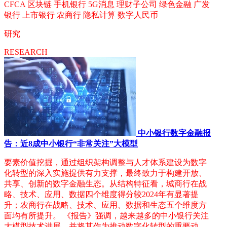
CFCA
区块链
手机银行
5G消息
理财子公司
绿色金融
广发
银行
上市银行
农商行
隐私计算
数字人民币
研究
RESEARCH
中小银行数字金融报
告：近8成中小银行“非常关注”大模型
要素价值挖掘，通过组织架构调整与人才体系建设为数字
化转型的深入实施提供有力支撑，最终致力于构建开放、
共享、创新的数字金融生态。从结构特征看，城商行在战
略、技术、应用、数据四个维度得分较2024年有显著提
升；农商行在战略、技术、应用、数据和生态五个维度方
面均有所提升。 《报告》强调，越来越多的中小银行关注
大模型技术进展，并将其作为推动数字化转型的重要动