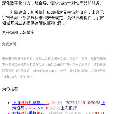
深化数字化能力，结合客户需求推出针对性产品和服务。
刘阳建议，相关部门应加强对元宇宙的研究，出台元
宇宙金融业务发展标准和安全规范，为银行机构在元宇宙
领域开展业务提供监管依据和指引。
责任编辑：韩希宇
免责声明：
电子银行网发布的专栏、投稿以及征文相关文章，其文字、图片、视频均来源
于作者投稿或转载自相关作品方；如涉及未经许可使用作品的问题，请您优先
联系我们（联系邮箱：cebnet@cfca.com.cn，电话：400-880-9888），我们会第
一时间核实，谢谢配合。
为你推荐
上海
银行
胡德斌：
元
和讯网
2023-12-19 10:20:58
上
海银行
2023-12-19 10:20:58
上海银行
桂林
银行
手机
银行
...
桂林银行金融服务
2023-03-31