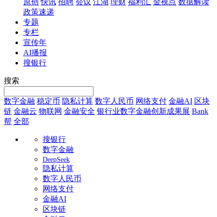
原创
快讯
招聘
会议
江湖
理财
福利汇
金视点
数据解读
政策速递
专题
专栏
宣传年
AI播报
搜银行
搜索
数字金融
稳定币
隐私计算
数字人民币
网络支付
金融AI
区块
链
金融云
物联网
金融安全
银行业数字金融创新成果展
Bank
帮
全部
搜银行
数字金融
DeepSeek
隐私计算
数字人民币
网络支付
金融AI
区块链