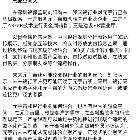
想象空间大
在深圳银保监局刘阳看来，我国银行业对元宇宙已有
积极探索。一是服务元宇宙概念相关产业及企业；二是基
于AR/VR技术进行贵金属销售；三是建设VR营业厅。
以贵金属销售为例，中国银行深圳分行就运用了3D虚
拟展示、感知交互等技术，将实时形成的虚拟贵金属，通
过移动终端与现实场景相结合，360度呈现于客户眼前。同
时，支持多维度查看产品细节、虚拟试戴试摆放、在线支
付购买、分享朋友圈等全流程操作。
未来元宇宙还可能改变银行业的服务形态。刘阳表
示，未来银行客户更可能沉浸于元宇宙线上应用，银行应
顺应产业数字化和元宇宙的方向去做场景金融延伸，或能
连接更广泛的客群。
元宇宙和银行业务如何结合，也具有巨大的想象空
间。“在元宇宙里，根据客户的需求，在金融监管和银行管
理规定下，产品经理可以通过手势拖拽进行现场全流程的
数字化产品制造。”苏宁金融研究院高级研究员孙扬认为，
元宇宙未来可能从无感体验金融产品、沉浸式的金融客户
陪伴、金融产品实时创造等方面改变银行业务。