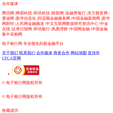
合作媒体
腾讯网 |网易科技 |和讯科技 |财新网 |金融界银行 |东方财富网 |
赛迪网 |新华信息化 |同花顺金融服务网 |中国金融新闻网 |新华
网财经 |人民网金融频道 |中文互联网数据研究资讯中心 |中金
在线 |证券日报网 |和讯银行 |凤凰理财 |中国网金融 |中国金融
集中采购网
电子银行网
专业领先的新金融平台
关于我们
联系我们
合作媒体
商务合作
网站地图
宣传年
CFCA官网
© 电子银行网版权所有
京ICP备05045998号-2
京公网安备
11010202009082
© 电子银行网版权所有
京ICP备05045998号-2
京公网安备
11010202009082
收藏成功