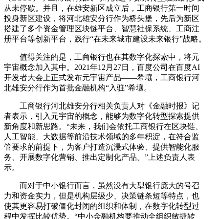
从未停歇。并且，在雄安新区成立后，工商银行第一时间
投身新区建设，将河北雄安分行作为桥头堡，先后为新区
搭建了多个资金管理区块链平台、智慧社保系统、工商注
册平台等创新平台，践行“在未来城市建设未来银行”战略。
值得关注的是，工商银行也在其数字化探索中，将元
宇宙概念加入其中。2021年12月27日，百度公司在百度AI
开发者大会上正式发布元宇宙产品——希壤，工商银行河
北雄安分行作为首批金融机构“入驻”希壤。
工商银行河北雄安分行相关负责人对《金融时报》记
者表示，引入元宇宙的概念，能够为数字化转型探索提供
新角度和新思路。“未来，我们会依托工商银行在区块链、
人工智能、大数据等前沿技术领域的多年积淀，在符合监
管要求的前提下，为客户打造沉浸式体验、提供智能化服
务、开展数字化营销、推出定制化产品。”上述负责人表
示。
而对于中小银行而言，虽然没有大型银行庞大的号召
力和资金实力，但是机构层级少、决策链条短等特点，也
使其更容易打破僵化封闭的组织和体制，在数字化转型过
程中发挥比较优势。“中小金融机构要推动全组织敏捷转