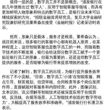
值得一提的是，数字员工并不是新概念。“浦发银行在
前几年便推出过‘数字人’，应用于智能客服等领域，而具有
更加鲜明人物形象和特点的数字员工，是银行业未来可以
继续探索的方向。”招联金融首席研究员、复旦大学金融研
究院兼职研究员董希淼在接受《金融时报》记者采访时表
示。
然而，形象只是载体，服务才是根基。董希淼认为，
就目前来说，很多银行的客服中心都有机器人座席，在某
种程度上，这些智能客服也是数字员工的一种。而随着数
字技术的不断发展，银行会给这部分数字员工赋予一个更
贴近银行员工的形象，但最为重要的，还是这些数字员工
提供的服务，是否能够为银行带来提质增效的改变。
记者了解到，数字员工的出现，为银行提升服务效率
作出了不小贡献。“目前，数字员工‘小浦’在智能客服、网
点引导、财富规划、信贷审核、合同检查等多个岗位发挥
作用，直接赋能对客服务和内部经营。此外，图像识别、
文本识别、语义理解等智能技术还被深度应用于在线营
销、反洗钱、合规等场景。人工智能技术创造的‘数字劳动
力’，大幅提高了服务效率和准确率。”浦发银行行长潘卫东
表示。