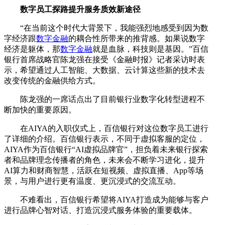
数字员工探路提升服务质效新途径
“在当前这个时代大背景下，我能强烈地感受到因为数
字经济跟
数字金融
的耦合性所带来的推背感。如果说数字
经济是躯体，那
数字金融
就是血脉，科技则是基因。”百信
银行首席战略官陈龙强在接受《金融时报》记者采访时表
示，希望通过人工智能、大数据、云计算这些新的技术去
改变传统的金融供给方式。
陈龙强的一席话点出了目前银行业数字化转型进程不
断加快的重要原因。
在AIYA的入职仪式上，百信银行对这位数字员工进行
了详细的介绍。百信银行表示，不同于虚拟客服的定位，
AIYA作为百信银行“AI虚拟品牌官”，担负着未来银行探索
者和品牌理念传播者的角色，未来会不断学习进化，提升
AI算力和财商智慧，活跃在短视频、虚拟直播、App等场
景，与用户进行更有温度、更沉浸式的交流互动。
不难看出，百信银行希望将AIYA打造成为能够与客户
进行品牌心智对话、打造沉浸式服务体验的重要载体。