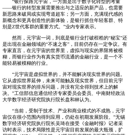
“银行探路元宇宙，一方面是出于数字化转型的考量
——银行的转型发展需要推出与之适应的新产品，也需要
新思路来破局或实现弯道超车；另一方面，充满现代感的
新概念和更具创造性的新体验，是银行抓住年轻客群、特
别是Z世代客群的重要方式。”业内专家表示。
然而，元宇宙一词，到底是银行业打破桎梏的“秘宝”还
是出现在金融领域的“不速之客”，目前仍存在一定争议。有
专家直言，在元宇宙的世界里，虚拟与现实的界限将被模
糊，而银行业作为有真实货币流通的金融行业，是一个不
能轻易被模糊的行业。
“元宇宙是虚拟世界的，并不能解决现实世界的问题。
它从虚拟世界延伸，未来可能触及现实世界，但目前元宇
宙对现实世界的排斥问题，并没有完全得到技术上的解
决。”工信部信息通信经济专家委员会委员、中南财经政法
大学数字经济研究院执行院长盘和林认为。
“当前，受制于技术、产业和商业模式的不成熟，元宇
宙仅在很小范围内得到应用，仍处在初期发展阶段。”无锡
数字经济研究院执行院长吴琦在接受《金融时报》记者采
访时表示，技术局限性是元宇宙目前发展的最大瓶颈，扩