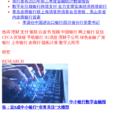
央行发布2025年前三季度金融统计数据报告
数字化引领银行跨境支付 全力支撑实体经济跨境前行
青岛农商银行获上海清算所清算会员资格，系山东省
内农商银行首家
李源任中国进出口银行四川省分行党委书记
热词
理财
支付
银联
白皮书
投顾
中国银行
网上银行
征信
CFCA
区块链
手机银行
5G消息
理财子公司
绿色金融
广发
银行
上市银行
农商行
隐私计算
数字人民币
研究
RESEARCH
中小银行数字金融报
告：近8成中小银行“非常关注”大模型