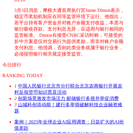
3月3日消息，摩根大通首席执行官Jamie Dimon表示，
稳定币奖励机制应在同等监管环境下运行。他指出，
若平台持有客户资金并对账户余额支付收益，本质与
银行吸收存款、支付利息无异，应适用与银行相同的
监管标准。 Dimon在接受CNBC采访时称，可接受的
折中方案是仅对交易行为提供奖励，而非对账户余额
支付利息。他强调，否则此类业务就属于银行业务，
必须按照银行相关规定接受监管。
今日排行
RANKING TODAY
1
中国人民银行北京市分行联合北京农商银行开展农
村反假货币知识普及活动
2
创新场景激发市场活力 邮储银行多措并举促消费
3
山城科创添动能！建行多举措破解科技企业融资难
题
案例｜2025年全球企业AI应用调查：日益扩大的AI价
值差距