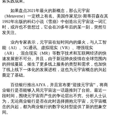
索实践成果。
如果盘点2021年最火的新概念，那么元宇宙
（Metaverse）一定榜上有名。美国作家尼尔·斯蒂芬森在其
1992年出版的科幻小说《雪崩》中创造出元宇宙这一词汇
时，或许也不曾想过，它会在20多年后的某一刻，突然引
发关注。
业内专家表示，元宇宙在短时间内的爆火，与人工智
能（AI）、5G通讯、虚拟现实（VR）、增强现实
（AR）、混合现实（MR）等数字技术和互联网经济的快
速发展密不可分。并且，由于新冠肺炎疫情在全球范围内
的持续蔓延，催生了更多线上服务的类型和需求，也加快
了线上线下一体化的发展进程，这也为元宇宙概念的兴起
奠定了基础。
百信银行推出AIYA，并且宣布要“迎接元宇宙”，将商
业银行是否能够入局元宇宙这一话题推到了台前。最近一
段时间，围绕元宇宙而产生的争论层出不穷。分析人士认
为，无论商业银行是否在此时选择拥抱元宇宙，元宇宙概
念的兴起，都为商业银行的数字化转型提供了新的想象空
间。