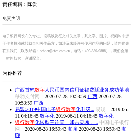
责任编辑：陈爱
免责声明：
电子银行网发布的专栏、投稿以及征文相关文章，其文字、图片、视频均来源
于作者投稿或转载自相关作品方；如涉及未经许可使用作品的问题，请您优先
联系我们（联系邮箱：cebnet@cfca.com.cn，电话：400-880-9888），我们会第
一时间核实，谢谢配合。
为你推荐
广西首笔
数字
人民币国内信用证福费廷业务成功落地
移动支付网
2026-07-28 10:53:59
广西
2026-07-28
10:53:59
广西
易观:2019中国电子
银行
数字
化升级...
易观
2019-06-
11 04:16:45
数字化
2019-06-11 04:16:45
数字化
银行
数字
化转型三连问，叩击灵魂，...
中国电子银行
网
2020-08-28 16:59:43
咖聊
2020-08-28 16:59:43
咖
聊