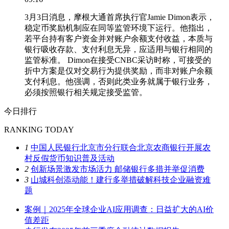
3月3日消息，摩根大通首席执行官Jamie Dimon表示，
稳定币奖励机制应在同等监管环境下运行。他指出，
若平台持有客户资金并对账户余额支付收益，本质与
银行吸收存款、支付利息无异，应适用与银行相同的
监管标准。 Dimon在接受CNBC采访时称，可接受的
折中方案是仅对交易行为提供奖励，而非对账户余额
支付利息。他强调，否则此类业务就属于银行业务，
必须按照银行相关规定接受监管。
今日排行
RANKING TODAY
1
中国人民银行北京市分行联合北京农商银行开展农
村反假货币知识普及活动
2
创新场景激发市场活力 邮储银行多措并举促消费
3
山城科创添动能！建行多举措破解科技企业融资难
题
案例｜2025年全球企业AI应用调查：日益扩大的AI价
值差距