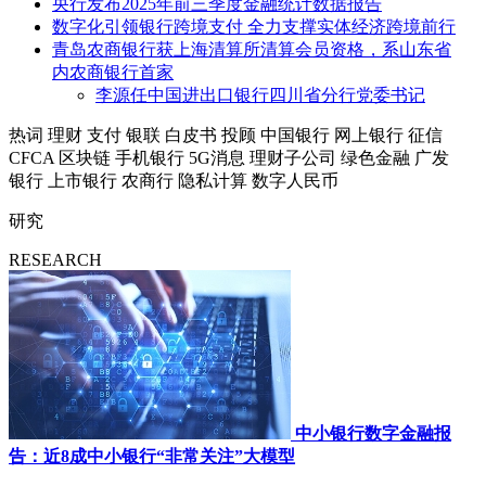
央行发布2025年前三季度金融统计数据报告
数字化引领银行跨境支付 全力支撑实体经济跨境前行
青岛农商银行获上海清算所清算会员资格，系山东省
内农商银行首家
李源任中国进出口银行四川省分行党委书记
热词
理财
支付
银联
白皮书
投顾
中国银行
网上银行
征信
CFCA
区块链
手机银行
5G消息
理财子公司
绿色金融
广发
银行
上市银行
农商行
隐私计算
数字人民币
研究
RESEARCH
中小银行数字金融报
告：近8成中小银行“非常关注”大模型