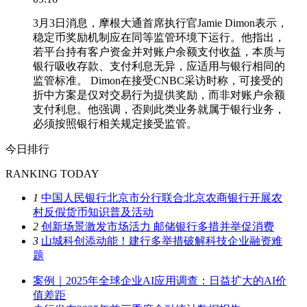
3月3日消息，摩根大通首席执行官Jamie Dimon表示，
稳定币奖励机制应在同等监管环境下运行。他指出，
若平台持有客户资金并对账户余额支付收益，本质与
银行吸收存款、支付利息无异，应适用与银行相同的
监管标准。 Dimon在接受CNBC采访时称，可接受的
折中方案是仅对交易行为提供奖励，而非对账户余额
支付利息。他强调，否则此类业务就属于银行业务，
必须按照银行相关规定接受监管。
今日排行
RANKING TODAY
1
中国人民银行北京市分行联合北京农商银行开展农
村反假货币知识普及活动
2
创新场景激发市场活力 邮储银行多措并举促消费
3
山城科创添动能！建行多举措破解科技企业融资难
题
案例｜2025年全球企业AI应用调查：日益扩大的AI价
值差距