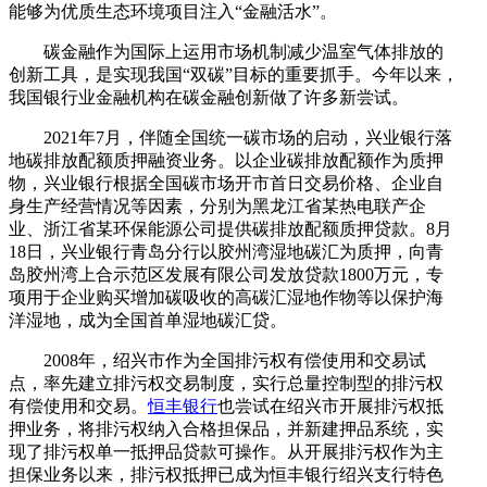
能够为优质生态环境项目注入“金融活水”。
碳金融作为国际上运用市场机制减少温室气体排放的
创新工具，是实现我国“双碳”目标的重要抓手。今年以来，
我国银行业金融机构在碳金融创新做了许多新尝试。
2021年7月，伴随全国统一碳市场的启动，兴业银行落
地碳排放配额质押融资业务。以企业碳排放配额作为质押
物，兴业银行根据全国碳市场开市首日交易价格、企业自
身生产经营情况等因素，分别为黑龙江省某热电联产企
业、浙江省某环保能源公司提供碳排放配额质押贷款。8月
18日，兴业银行青岛分行以胶州湾湿地碳汇为质押，向青
岛胶州湾上合示范区发展有限公司发放贷款1800万元，专
项用于企业购买增加碳吸收的高碳汇湿地作物等以保护海
洋湿地，成为全国首单湿地碳汇贷。
2008年，绍兴市作为全国排污权有偿使用和交易试
点，率先建立排污权交易制度，实行总量控制型的排污权
有偿使用和交易。
恒丰银行
也尝试在绍兴市开展排污权抵
押业务，将排污权纳入合格担保品，并新建押品系统，实
现了排污权单一抵押品贷款可操作。从开展排污权作为主
担保业务以来，排污权抵押已成为恒丰银行绍兴支行特色