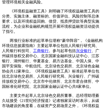
管理环境相关金融风险。
《环境权益融资工具》则明确了环境权益融资工具的
分类、实施主体、融资标的、价值评估、风险控制等总体
要求，以及环境权益回购、借贷、抵质押贷款等典型实施
流程，为企业和金融机构规范开展环境权益融资活动提供
了指引。
两项行业标准的起草单位堪称“豪华阵容”，《金融机构
环境信息披露指南》主要起草单位包括人民银行研究局、
人民银行科技司、
工商银行
。参与起草包括
兴业银行
、广
州碳排放权交易中心、北京国家金融科技认证中心、江苏
银行、湖州银行、华夏基金、易方达基金、中国人保、中
国平安保险、中航信托、北京绿色交易所、北京绿色金融
协会共12家单位。《环境权益融资工具》标准起草单位包
括北京绿色交易所、人民银行研究局、兴业银行、广州碳
排放权交易中心、北京市中伦律所、北京市君合律所、中
国标准化研究院、北京国家金融认证中心共8家单位。
主要文件起草人北京绿色交易所董事、总经理助理綦
久竑接受《21世纪经济报道》记者独家采访时表示，从碳
市场建设的角度看，在碳资产交易场景之外，《环境权益