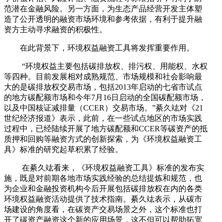
范潜在金融风险。另一方面，为生态产品经营开发主体塑
造了公开透明的融资市场环境和参考依据，有利于提升融
资方主动寻求融资的积极性。
在此背景下，环境权益融资工具将发挥重要作用。
“环境权益主要包括碳排放权、排污权、用能权、水权
等四种。目前发展相对成熟规范、市场规模和社会影响最
大的是碳排放权交易市场，包括2013年启动的七省市试点
的地方碳配额市场和今年7月16日启动的全国碳配额市场，
以及中国核证减排量（CCER）交易市场。”綦久竑对《21
世纪经济报道》表示，此前，在一些试点地区的市场实践
过程中，已经陆续开展了地方碳配额和CCER等碳资产的抵
质押和回购等融资方式的创新探索，为《环境权益融资工
具》标准的研究起草积累了经验。
在綦久竑看来，《环境权益融资工具》标准的发布实
施，既是对前期各地市场实践经验的总结提炼和规范，也
为企业和金融投资机构今后开展包括碳排放权在内的各类
环境权益融资活动提供了技术指南。綦久竑表示，从碳市
场建设的角度看，在碳资产交易场景之外，这个标准也打
开了碳资产融资这个新的应用场景，这不但可以帮助拓宽