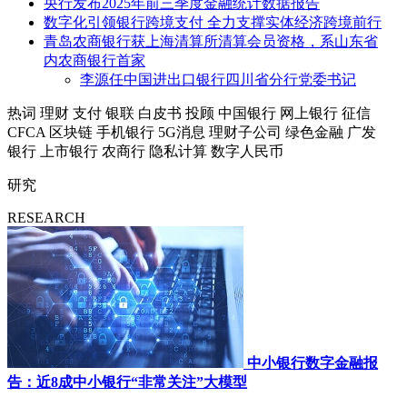
央行发布2025年前三季度金融统计数据报告
数字化引领银行跨境支付 全力支撑实体经济跨境前行
青岛农商银行获上海清算所清算会员资格，系山东省
内农商银行首家
李源任中国进出口银行四川省分行党委书记
热词
理财
支付
银联
白皮书
投顾
中国银行
网上银行
征信
CFCA
区块链
手机银行
5G消息
理财子公司
绿色金融
广发
银行
上市银行
农商行
隐私计算
数字人民币
研究
RESEARCH
中小银行数字金融报
告：近8成中小银行“非常关注”大模型