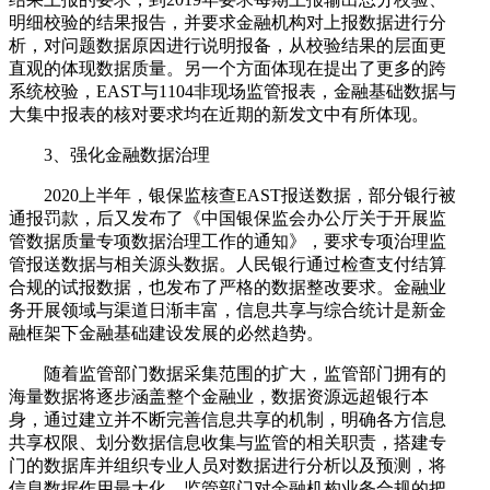
明细校验的结果报告，并要求金融机构对上报数据进行分
析，对问题数据原因进行说明报备，从校验结果的层面更
直观的体现数据质量。另一个方面体现在提出了更多的跨
系统校验，EAST与1104非现场监管报表，金融基础数据与
大集中报表的核对要求均在近期的新发文中有所体现。
3、强化金融数据治理
2020上半年，银保监核查EAST报送数据，部分银行被
通报罚款，后又发布了《中国银保监会办公厅关于开展监
管数据质量专项数据治理工作的通知》，要求专项治理监
管报送数据与相关源头数据。人民银行通过检查支付结算
合规的试报数据，也发布了严格的数据整改要求。金融业
务开展领域与渠道日渐丰富，信息共享与综合统计是新金
融框架下金融基础建设发展的必然趋势。
随着监管部门数据采集范围的扩大，监管部门拥有的
海量数据将逐步涵盖整个金融业，数据资源远超银行本
身，通过建立并不断完善信息共享的机制，明确各方信息
共享权限、划分数据信息收集与监管的相关职责，搭建专
门的数据库并组织专业人员对数据进行分析以及预测，将
信息数据作用最大化，监管部门对金融机构业务合规的把