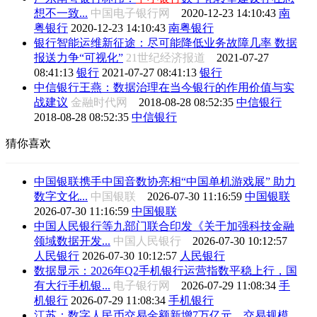
想不一致...
中国电子银行网
2020-12-23 14:10:43
南
粤银行
2020-12-23 14:10:43
南粤银行
银行智能运维新征途：尽可能降低业务故障几率 数据
报送力争“可视化”
21世纪经济报道
2021-07-27
08:41:13
银行
2021-07-27 08:41:13
银行
中信银行王燕：数据治理在当今银行的作用价值与实
战建议
金融时代网
2018-08-28 08:52:35
中信银行
2018-08-28 08:52:35
中信银行
猜你喜欢
中国银联携手中国音数协亮相“中国单机游戏展” 助力
数字文化...
中国银联
2026-07-30 11:16:59
中国银联
2026-07-30 11:16:59
中国银联
中国人民银行等九部门联合印发《关于加强科技金融
领域数据开发...
中国人民银行
2026-07-30 10:12:57
人民银行
2026-07-30 10:12:57
人民银行
数据显示：2026年Q2手机银行运营指数平稳上行，国
有大行手机银...
电子银行网
2026-07-29 11:08:34
手
机银行
2026-07-29 11:08:34
手机银行
江苏：数字人民币交易金额新增7万亿元，交易规模