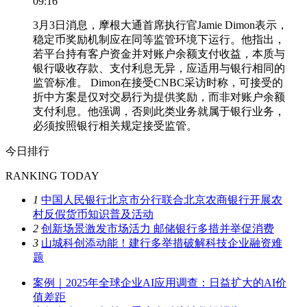
09:16
3月3日消息，摩根大通首席执行官Jamie Dimon表示，
稳定币奖励机制应在同等监管环境下运行。他指出，
若平台持有客户资金并对账户余额支付收益，本质与
银行吸收存款、支付利息无异，应适用与银行相同的
监管标准。 Dimon在接受CNBC采访时称，可接受的
折中方案是仅对交易行为提供奖励，而非对账户余额
支付利息。他强调，否则此类业务就属于银行业务，
必须按照银行相关规定接受监管。
今日排行
RANKING TODAY
1
中国人民银行北京市分行联合北京农商银行开展农
村反假货币知识普及活动
2
创新场景激发市场活力 邮储银行多措并举促消费
3
山城科创添动能！建行多举措破解科技企业融资难
题
案例｜2025年全球企业AI应用调查：日益扩大的AI价
值差距