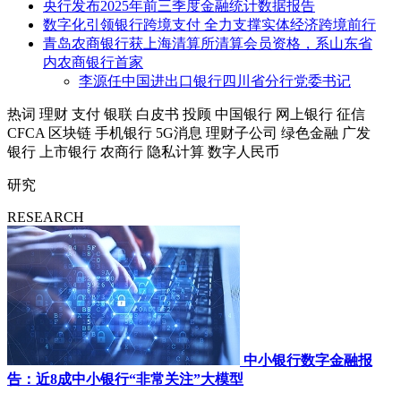
央行发布2025年前三季度金融统计数据报告
数字化引领银行跨境支付 全力支撑实体经济跨境前行
青岛农商银行获上海清算所清算会员资格，系山东省
内农商银行首家
李源任中国进出口银行四川省分行党委书记
热词
理财
支付
银联
白皮书
投顾
中国银行
网上银行
征信
CFCA
区块链
手机银行
5G消息
理财子公司
绿色金融
广发
银行
上市银行
农商行
隐私计算
数字人民币
研究
RESEARCH
中小银行数字金融报
告：近8成中小银行“非常关注”大模型