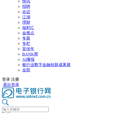
快讯
招聘
会议
江湖
理财
福利汇
金视点
专题
专栏
宣传年
BANK帮
AI播报
银行业数字金融创新成果展
全部
登录
注册
退出登录