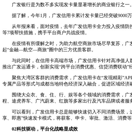
广发银行是为数不多实现发卡量显著增长的商业银行之一。据
据了解，今年1月，广发信用卡累计发卡量已经突破900
从年报来看，面对疫情，去年广发信用卡全力投入疫情防控
等7项帮扶措施，携手平台商户共战疫情。
在疫情有所缓解之时，为助力航空商旅市场尽早复苏，广发
起“金融—航空—商旅”圈中的三方优质客群。
与此同时，在信用卡高端市场，广发信用卡针对高净值人
推出广发运通卡，创新实现“跨平台消费优惠、信贷消费联动”
聚焦大湾区客群的消费需求，广发信用卡在“发现精彩”A
专属产品等形式与成都当地特色经济深入融合，促进区域经济
围绕大众衣、食、住、行、娱等各个领域的消费需求，广
程、途虎养车、广汽蔚来、红旗等多家出行及汽车品牌或者服务
可以看到，广发信用卡总是能够快速切入不同消费场景，
享、即惠”快速发卡模式，将获客、申卡、审批、激活、消费
02
科技驱动，平台化战略显成效