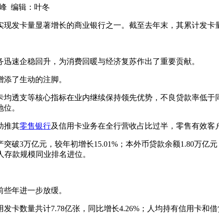
董云峰 编辑：叶冬
现发卡量显著增长的商业银行之一。截至去年末，其累计发卡量8,9
务迅速企稳回升，为消费回暖与经济复苏作出了重要贡献。
增添了生动的注脚。
卡均透支等核心指标在业内继续保持领先优势，不良贷款率低于
地位。
助推其
零售银行
及信用卡业务在全行营收占比过半，零售有效客户增
破3万亿元，较年初增长15.01%；本外币贷款余额1.80万亿元，
个人存款规模同业排名进位。
前些年进一步放缓。
卡数量共计7.78亿张，同比增长4.26%；人均持有信用卡和借贷合