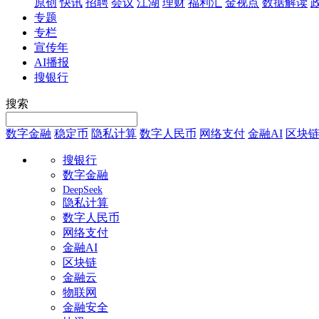
原创
快讯
招聘
会议
江湖
理财
福利汇
金视点
数据解读
专题
专栏
宣传年
AI播报
搜银行
搜索
数字金融
稳定币
隐私计算
数字人民币
网络支付
金融AI
区块
搜银行
数字金融
DeepSeek
隐私计算
数字人民币
网络支付
金融AI
区块链
金融云
物联网
金融安全