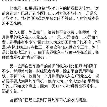
他表示，如果碰到临时取消订单的情况损失较大。“之
前碰到过车已经开到小区门口，对方说不想打车，只是忘
了取消了。”杨师傅说虽然平台会给予补贴，可时间成本是
追不回来的。
收入方面，除去租车、油费和平台收费，杨师傅一个
月到手的收入在6000元左右，“一天150元油钱，150元租车
费，到手能有多少？”因此他认为这份工作性价比不高，“早
晨6点起床晚上12点收工，不建议年轻人做这个工作，除非
是比较难找工作的”。由于实际收入与想象中存在差距，杨
师傅表示今后“肯定不跑了。”
另一位用自己车跑单的郝师傅收入相比杨师傅则高了
不少。郝师傅对第一财经记者表示，除去平台费用和油
钱，不算车损，他目前一个月到手的收入在1万元左右。说
起要不要成为网约车司机，他有认为：“个人觉得如果得租
车跑，不如找个班上，因为一天12个小时赚得也不算多，
还很辛苦。”
监管部门已经注意到了网约车司机的收入问题。