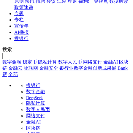
原创
快讯
招聘
会议
江湖
理财
福利汇
金视点
数据解读
政策速递
专题
专栏
宣传年
AI播报
搜银行
搜索
数字金融
稳定币
隐私计算
数字人民币
网络支付
金融AI
区块
链
金融云
物联网
金融安全
银行业数字金融创新成果展
Bank
帮
全部
搜银行
数字金融
DeepSeek
隐私计算
数字人民币
网络支付
金融AI
区块链