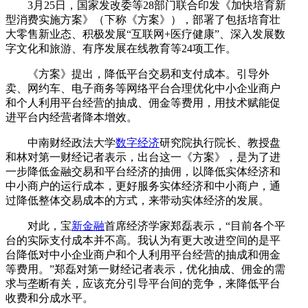
3月25日，国家发改委等28部门联合印发《加快培育新
型消费实施方案》（下称《方案》），部署了包括培育壮
大零售新业态、积极发展“互联网+医疗健康”、深入发展数
字文化和旅游、有序发展在线教育等24项工作。
《方案》提出，降低平台交易和支付成本。引导外
卖、网约车、电子商务等网络平台合理优化中小企业商户
和个人利用平台经营的抽成、佣金等费用，用技术赋能促
进平台内经营者降本增效。
中南财经政法大学
数字经济
研究院执行院长、教授盘
和林对第一财经记者表示，出台这一《方案》，是为了进
一步降低金融交易和平台经济的抽佣，以降低实体经济和
中小商户的运行成本，更好服务实体经济和中小商户，通
过降低整体交易成本的方式，来带动实体经济的发展。
对此，宝
新金融
首席经济学家郑磊表示，“目前各个平
台的实际支付成本并不高。我认为有更大改进空间的是平
台降低对中小企业商户和个人利用平台经营的抽成和佣金
等费用。”郑磊对第一财经记者表示，优化抽成、佣金的需
求与垄断有关，应该充分引导平台间的竞争，来降低平台
收费和分成水平。