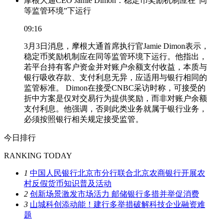
摩根大通CEO Jamie Dimon：稳定币奖励机制应在“同
等监管环境”下运行
09:16
3月3日消息，摩根大通首席执行官Jamie Dimon表示，
稳定币奖励机制应在同等监管环境下运行。他指出，
若平台持有客户资金并对账户余额支付收益，本质与
银行吸收存款、支付利息无异，应适用与银行相同的
监管标准。 Dimon在接受CNBC采访时称，可接受的
折中方案是仅对交易行为提供奖励，而非对账户余额
支付利息。他强调，否则此类业务就属于银行业务，
必须按照银行相关规定接受监管。
今日排行
RANKING TODAY
1
中国人民银行北京市分行联合北京农商银行开展农
村反假货币知识普及活动
2
创新场景激发市场活力 邮储银行多措并举促消费
3
山城科创添动能！建行多举措破解科技企业融资难
题