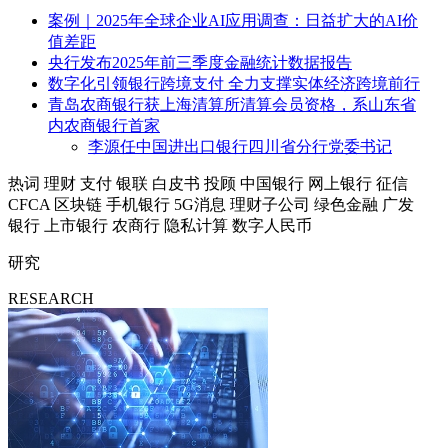
案例｜2025年全球企业AI应用调查：日益扩大的AI价
值差距
央行发布2025年前三季度金融统计数据报告
数字化引领银行跨境支付 全力支撑实体经济跨境前行
青岛农商银行获上海清算所清算会员资格，系山东省
内农商银行首家
李源任中国进出口银行四川省分行党委书记
热词
理财
支付
银联
白皮书
投顾
中国银行
网上银行
征信
CFCA
区块链
手机银行
5G消息
理财子公司
绿色金融
广发
银行
上市银行
农商行
隐私计算
数字人民币
研究
RESEARCH