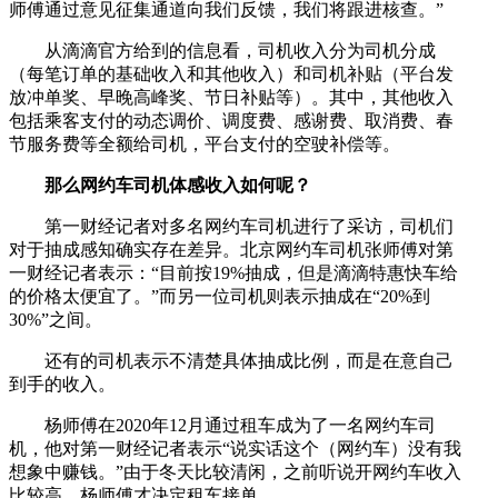
师傅通过意见征集通道向我们反馈，我们将跟进核查。”
从滴滴官方给到的信息看，司机收入分为司机分成
（每笔订单的基础收入和其他收入）和司机补贴（平台发
放冲单奖、早晚高峰奖、节日补贴等）。其中，其他收入
包括乘客支付的动态调价、调度费、感谢费、取消费、春
节服务费等全额给司机，平台支付的空驶补偿等。
那么网约车司机体感收入如何呢？
第一财经记者对多名网约车司机进行了采访，司机们
对于抽成感知确实存在差异。北京网约车司机张师傅对第
一财经记者表示：“目前按19%抽成，但是滴滴特惠快车给
的价格太便宜了。”而另一位司机则表示抽成在“20%到
30%”之间。
还有的司机表示不清楚具体抽成比例，而是在意自己
到手的收入。
杨师傅在2020年12月通过租车成为了一名网约车司
机，他对第一财经记者表示“说实话这个（网约车）没有我
想象中赚钱。”由于冬天比较清闲，之前听说开网约车收入
比较高，杨师傅才决定租车接单。