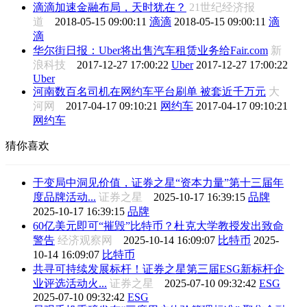
滴滴加速金融布局，天时犹在？
21世纪经济报
道
2018-05-15 09:00:11
滴滴
2018-05-15 09:00:11
滴
滴
华尔街日报：Uber将出售汽车租赁业务给Fair.com
新
浪科技
2017-12-27 17:00:22
Uber
2017-12-27 17:00:22
Uber
河南数百名司机在网约车平台刷单 被套近千万元
大
河网
2017-04-17 09:10:21
网约车
2017-04-17 09:10:21
网约车
猜你喜欢
于变局中洞见价值，证券之星“资本力量”第十三届年
度品牌活动...
证券之星
2025-10-17 16:39:15
品牌
2025-10-17 16:39:15
品牌
60亿美元即可“摧毁”比特币？杜克大学教授发出致命
警告
经济观察网
2025-10-14 16:09:07
比特币
2025-
10-14 16:09:07
比特币
共寻可持续发展标杆！证券之星第三届ESG新标杆企
业评选活动火...
证券之星
2025-07-10 09:32:42
ESG
2025-07-10 09:32:42
ESG