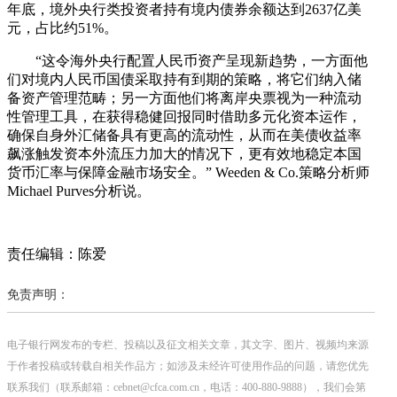
年底，境外央行类投资者持有境内债券余额达到2637亿美
元，占比约51%。
“这令海外央行配置人民币资产呈现新趋势，一方面他
们对境内人民币国债采取持有到期的策略，将它们纳入储
备资产管理范畴；另一方面他们将离岸央票视为一种流动
性管理工具，在获得稳健回报同时借助多元化资本运作，
确保自身外汇储备具有更高的流动性，从而在美债收益率
飙涨触发资本外流压力加大的情况下，更有效地稳定本国
货币汇率与保障金融市场安全。” Weeden & Co.策略分析师
Michael Purves分析说。
责任编辑：陈爱
免责声明：
电子银行网发布的专栏、投稿以及征文相关文章，其文字、图片、视频均来源
于作者投稿或转载自相关作品方；如涉及未经许可使用作品的问题，请您优先
联系我们（联系邮箱：cebnet@cfca.com.cn，电话：400-880-9888），我们会第