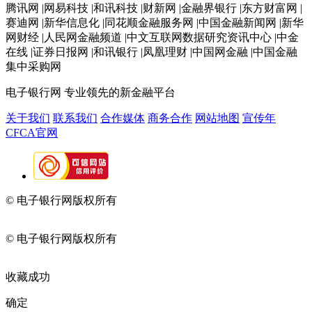
腾讯网 |网易科技 |和讯科技 |财新网 |金融界银行 |东方财富网 |
赛迪网 |新华信息化 |同花顺金融服务网 |中国金融新闻网 |新华
网财经 |人民网金融频道 |中文互联网数据研究资讯中心 |中金
在线 |证券日报网 |和讯银行 |凤凰理财 |中国网金融 |中国金融
集中采购网
电子银行网
专业领先的新金融平台
关于我们
联系我们
合作媒体
商务合作
网站地图
宣传年
CFCA官网
© 电子银行网版权所有
京ICP备05045998号-2
京公网安备
11010202009082
© 电子银行网版权所有
京ICP备05045998号-2
京公网安备
11010202009082
收藏成功
确定