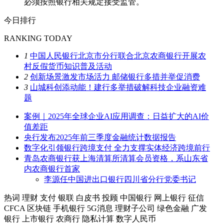
必须按照银行相关规定接受监管。
今日排行
RANKING TODAY
1
中国人民银行北京市分行联合北京农商银行开展农
村反假货币知识普及活动
2
创新场景激发市场活力 邮储银行多措并举促消费
3
山城科创添动能！建行多举措破解科技企业融资难
题
案例｜2025年全球企业AI应用调查：日益扩大的AI价
值差距
央行发布2025年前三季度金融统计数据报告
数字化引领银行跨境支付 全力支撑实体经济跨境前行
青岛农商银行获上海清算所清算会员资格，系山东省
内农商银行首家
李源任中国进出口银行四川省分行党委书记
热词
理财
支付
银联
白皮书
投顾
中国银行
网上银行
征信
CFCA
区块链
手机银行
5G消息
理财子公司
绿色金融
广发
银行
上市银行
农商行
隐私计算
数字人民币