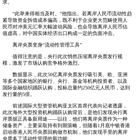
求。
“此举来得相当及时。”他指出。若离岸人民币流动性趋
紧导致资金拆借成本偏高，既不利于企业更大范畴使用人
民币对冲美元汇率大幅波动风险，也会导致离岸人民币估
值虚高，对中国实体经济出口构成一定的负面冲击。
离岸央票变身“流动性管理工具”
值得注意的是，央行此次悄然压缩离岸央票发行规
模，激发了市场认购竞争格外激烈。
数据显示，此次50亿离岸央票发行吸引美、欧、亚洲
等多个国家地区的银行、央行、基金等机构投资者、以及
国际金融组织踊跃认购，投标总量约250亿元人民币，达到
发行量的5倍。
前述国际大型资管机构亚太区首席代表向记者透露，
此次海外大型投资机构踊跃认购背后，是他们发现央行离
岸票据正具备新用途——以往，他们将离岸央票作为一种
储备资产，主要采取持有到期策略，但随着1月底中银香港
启动香港人民币央票回购做市机制，他们发现手里的离岸
央票多了流动性管理的新功能。