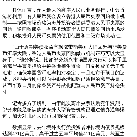
具体而言，作为最大的离岸人民币业务银行，中银香
港将利用自有人民币资金设立香港人民币央票回购做市机
制——按照市场价格为海外投资者提供香港人民币央票的
回购、逆回购服务，有序推动离岸人民币债券回购市场发
展，积极提升人民币央票的使用范围和二级市场流动性。
“由于近期美债收益率飙涨带动美元大幅回升与非美货
币汇率大跌，香港人民币央票回购做市机制正巧可以大显
身手。”他分析说。比如部分新兴市场国家央行可以将手里
的离岸央票质押给中银香港筹集资金，再兑换成美元干预
汇市，确保本国货币汇率相对稳定，一旦汇市干预目的达
成，这些央行则可以向中银香港回购已质押的离岸央票，
从而维系自身的储备资产分散化配置与人民币资产持仓头
寸。
记者多方了解到，由于此次离岸央票认购竞争激烈，
部分未能足够认购的海外大型资管机构已通过债券通等渠
道，加大对境内人民币国债的配置力度。
数据显示，去年境外央行类投资者净持境内债券规模
达到471亿美元，高于过去五年平均值411亿美元。截至去