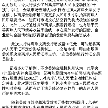
双向波动，令央行减少了对离岸市场人民币流动性的“干
预”。以往，金融市场普遍认为央行通过加大离岸央票发行
规模，从离岸金融市场回笼更多人民币头寸以抬高离岸人
民币融资成本，进而对市场投机沽空行为构成极强的威慑
力。此外，央行通过调节离岸央票发行规模，也有助于完
善离岸人民币债券收益率曲线，令在境外发行的国债、企
业债与金融债都能获得更合理的发债利息与融资成本。
“此次央行将离岸央票发行缩减至50亿元，可能是将离
岸人民币汇率定价形成机制进一步交给市场，即由市场供
需关系决定离岸人民币汇率走势。”这位香港银行外汇交易
员指出。
记者多方了解到，不少香港金融机构则认为，此举央
行“压缩”离岸央票规模，还可能是因为今年前两期离岸央票
发行规模达到250亿元，对离岸市场人民币流动性已构成一
定冲击，此次通过压缩规模，可以令离岸市场人民币流动
性相对宽裕，从而有助于满足经济复苏趋势下的离岸人民
币使用需求升温。
“随着美债收益率飙涨导致美元指数大幅回升，若央行
依旧大规模地发行离岸央票回笼人民币流动性，可能会造