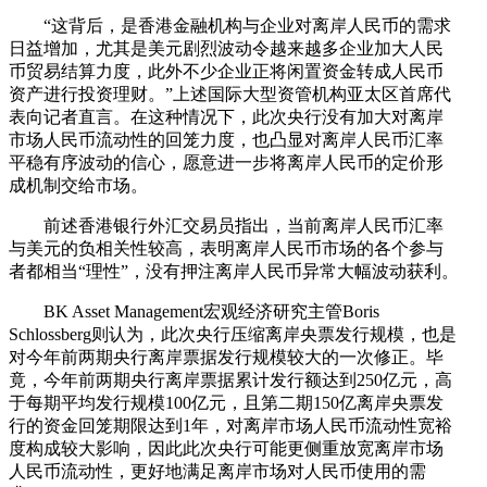
“这背后，是香港金融机构与企业对离岸人民币的需求
日益增加，尤其是美元剧烈波动令越来越多企业加大人民
币贸易结算力度，此外不少企业正将闲置资金转成人民币
资产进行投资理财。”上述国际大型资管机构亚太区首席代
表向记者直言。在这种情况下，此次央行没有加大对离岸
市场人民币流动性的回笼力度，也凸显对离岸人民币汇率
平稳有序波动的信心，愿意进一步将离岸人民币的定价形
成机制交给市场。
前述香港银行外汇交易员指出，当前离岸人民币汇率
与美元的负相关性较高，表明离岸人民币市场的各个参与
者都相当“理性”，没有押注离岸人民币异常大幅波动获利。
BK Asset Management宏观经济研究主管Boris
Schlossberg则认为，此次央行压缩离岸央票发行规模，也是
对今年前两期央行离岸票据发行规模较大的一次修正。毕
竟，今年前两期央行离岸票据累计发行额达到250亿元，高
于每期平均发行规模100亿元，且第二期150亿离岸央票发
行的资金回笼期限达到1年，对离岸市场人民币流动性宽裕
度构成较大影响，因此此次央行可能更侧重放宽离岸市场
人民币流动性，更好地满足离岸市场对人民币使用的需