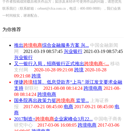
于作者投稿或转载自相关作品方；如涉及未经许可使用作品的问题，请您优先
联系我们（联系邮箱：cebnet@cfca.com.cn，电话：400-880-9888），我们会第
一时间核实，谢谢配合。
为你推荐
推出
跨境
电商
综合金融服务方案 兴...
中国金融新闻
网
2021-03-19 08:57:45
兴业银行
2021-03-19 08:57:45
兴业银行
又一银行入局，招商银行正式推出
跨境
电商<...
移动
支付网
2020-10-28 09:21:08
跨境
2020-10-28
09:21:08
跨境
便捷
跨境
结算、低息贷款齐“上马” 浙江发文要求金融
支持
财联社
2021-08-08 08:14:24
跨境电商
2021-08-
08 08:14:24
跨境电商
国务院再出政策力挺
跨境
电商
监管...
上海证券
报
2017-09-21 08:45:00
电商
2017-09-21 08:45:00
电
商
2017制造+
跨境
电商
企业家峰会3月22...
中国电子商务
研究中心
2017-03-06 16:08:05
跨境电商
2017-03-06