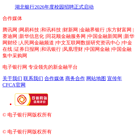
湖北银行2026年度校园招聘正式启动
合作媒体
腾讯网 |网易科技 |和讯科技 |财新网 |金融界银行 |东方财富网 |
赛迪网 |新华信息化 |同花顺金融服务网 |中国金融新闻网 |新华
网财经 |人民网金融频道 |中文互联网数据研究资讯中心 |中金
在线 |证券日报网 |和讯银行 |凤凰理财 |中国网金融 |中国金融
集中采购网
电子银行网
专业领先的新金融平台
关于我们
联系我们
合作媒体
商务合作
网站地图
宣传年
CFCA官网
© 电子银行网版权所有
京ICP备05045998号-2
京公网安备
11010202009082
© 电子银行网版权所有
京ICP备05045998号-2
京公网安备
11010202009082