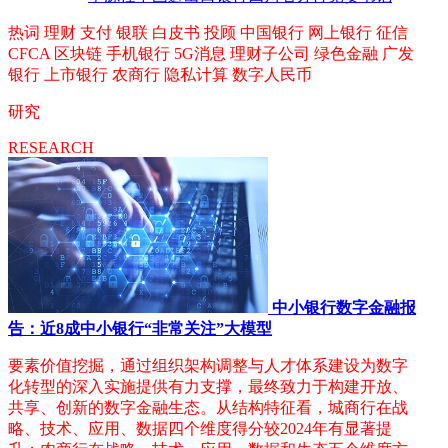
热词
理财
支付
银联
白皮书
投顾
中国银行
网上银行
征信
CFCA
区块链
手机银行
5G消息
理财子公司
绿色金融
广发
银行
上市银行
农商行
隐私计算
数字人民币
研究
RESEARCH
中小银行数字金融报
告：近8成中小银行“非常关注”大模型
要素价值挖掘，通过组织架构调整与人才体系建设为数字
化转型的深入实施提供有力支撑，最终致力于构建开放、
共享、创新的数字金融生态。从结构特征看，城商行在战
略、技术、应用、数据四个维度得分较2024年有显著提