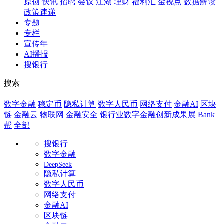
原创
快讯
招聘
会议
江湖
理财
福利汇
金视点
数据解读
政策速递
专题
专栏
宣传年
AI播报
搜银行
搜索
数字金融
稳定币
隐私计算
数字人民币
网络支付
金融AI
区块
链
金融云
物联网
金融安全
银行业数字金融创新成果展
Bank
帮
全部
搜银行
数字金融
DeepSeek
隐私计算
数字人民币
网络支付
金融AI
区块链