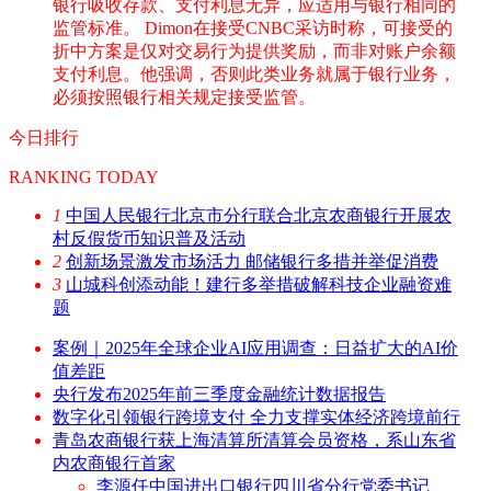
银行吸收存款、支付利息无异，应适用与银行相同的
监管标准。 Dimon在接受CNBC采访时称，可接受的
折中方案是仅对交易行为提供奖励，而非对账户余额
支付利息。他强调，否则此类业务就属于银行业务，
必须按照银行相关规定接受监管。
今日排行
RANKING TODAY
1
中国人民银行北京市分行联合北京农商银行开展农
村反假货币知识普及活动
2
创新场景激发市场活力 邮储银行多措并举促消费
3
山城科创添动能！建行多举措破解科技企业融资难
题
案例｜2025年全球企业AI应用调查：日益扩大的AI价
值差距
央行发布2025年前三季度金融统计数据报告
数字化引领银行跨境支付 全力支撑实体经济跨境前行
青岛农商银行获上海清算所清算会员资格，系山东省
内农商银行首家
李源任中国进出口银行四川省分行党委书记