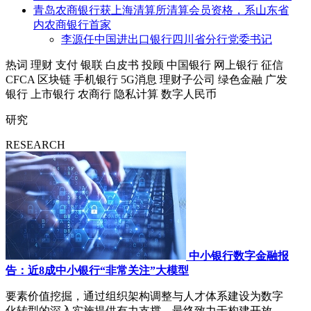
青岛农商银行获上海清算所清算会员资格，系山东省
内农商银行首家
李源任中国进出口银行四川省分行党委书记
热词
理财
支付
银联
白皮书
投顾
中国银行
网上银行
征信
CFCA
区块链
手机银行
5G消息
理财子公司
绿色金融
广发
银行
上市银行
农商行
隐私计算
数字人民币
研究
RESEARCH
中小银行数字金融报
告：近8成中小银行“非常关注”大模型
要素价值挖掘，通过组织架构调整与人才体系建设为数字
化转型的深入实施提供有力支撑，最终致力于构建开放、