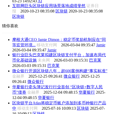
03-23 14:02:43
AI
互联网巨头区块链应用场景落地成绩斐然
证券日
报
2020-10-23 08:35:08
区块链
2020-10-23 08:35:08
区块链
猜你喜欢
摩根大通CEO Jamie Dimon：稳定币奖励机制应在“同
等监管环境...
移动支付网
2026-03-04 09:35:47
Jamie
2026-03-04 09:35:47
Jamie
银行业巨头巴克莱拟建区块链支付平台，加速布局代
币化基础设施
未央网
2026-03-03 09:15:31
巴克莱
2026-03-03 09:15:31
巴克莱
微众银行开源区块链八年，超600案例构建“事实标准”
金融界
2025-12-25 09:26:41
微众银行
2025-12-25
09:26:41
微众银行
华夏银行牵头簿记发行行业首创 “区块链+数字人民
币”债券
金融界
2025-12-04 09:48:15
华夏银行
2025-
12-04 09:48:15
华夏银行
区块链平台Atlas将稳定币账户添加到多币种银行产品
中
移动支付网
2025-07-16 10:09:13
区块链
2025-07-
16 10:09:13
区块链