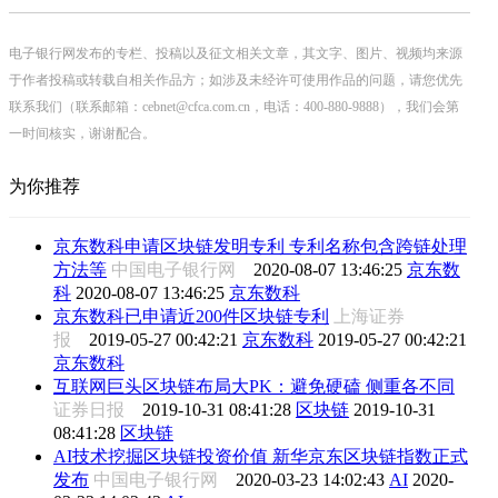
电子银行网发布的专栏、投稿以及征文相关文章，其文字、图片、视频均来源
于作者投稿或转载自相关作品方；如涉及未经许可使用作品的问题，请您优先
联系我们（联系邮箱：cebnet@cfca.com.cn，电话：400-880-9888），我们会第
一时间核实，谢谢配合。
为你推荐
京东数科申请区块链发明专利 专利名称包含跨链处理
方法等
中国电子银行网
2020-08-07 13:46:25
京东数
科
2020-08-07 13:46:25
京东数科
京东数科已申请近200件区块链专利
上海证券
报
2019-05-27 00:42:21
京东数科
2019-05-27 00:42:21
京东数科
互联网巨头区块链布局大PK：避免硬磕 侧重各不同
证券日报
2019-10-31 08:41:28
区块链
2019-10-31
08:41:28
区块链
AI技术挖掘区块链投资价值 新华京东区块链指数正式
发布
中国电子银行网
2020-03-23 14:02:43
AI
2020-