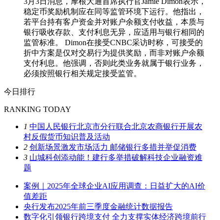
3月3日消息，摩根大通首席执行官Jamie Dimon表示，
稳定币奖励机制应在同等监管环境下运行。他指出，
若平台持有客户资金并对账户余额支付收益，本质与
银行吸收存款、支付利息无异，应适用与银行相同的
监管标准。 Dimon在接受CNBC采访时称，可接受的
折中方案是仅对交易行为提供奖励，而非对账户余额
支付利息。他强调，否则此类业务就属于银行业务，
必须按照银行相关规定接受监管。
今日排行
RANKING TODAY
1
中国人民银行北京市分行联合北京农商银行开展农
村反假货币知识普及活动
2
创新场景激发市场活力 邮储银行多措并举促消费
3
山城科创添动能！建行多举措破解科技企业融资难
题
案例｜2025年全球企业AI应用调查：日益扩大的AI价
值差距
央行发布2025年前三季度金融统计数据报告
数字化引领银行跨境支付 全力支撑实体经济跨境前行