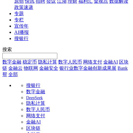
原创
快讯
招聘
会议
江湖
理财
福利汇
金视点
数据解读
政策速递
专题
专栏
宣传年
AI播报
搜银行
搜索
数字金融
稳定币
隐私计算
数字人民币
网络支付
金融AI
区块
链
金融云
物联网
金融安全
银行业数字金融创新成果展
Bank
帮
全部
搜银行
数字金融
DeepSeek
隐私计算
数字人民币
网络支付
金融AI
区块链