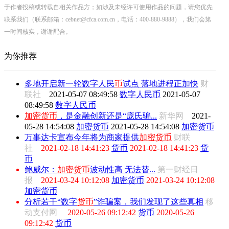
于作者投稿或转载自相关作品方；如涉及未经许可使用作品的问题，请您优先
联系我们（联系邮箱：cebnet@cfca.com.cn，电话：400-880-9888），我们会第
一时间核实，谢谢配合。
为你推荐
多地开启新一轮数字人民
币
试点 落地进程正加快
财
联社
2021-05-07 08:49:58
数字人民币
2021-05-07
08:49:58
数字人民币
加密
货币
，是金融创新还是“庞氏骗...
新华网
2021-
05-28 14:54:08
加密货币
2021-05-28 14:54:08
加密货币
万事达卡宣布今年将为商家提供
加密
货币
财联
社
2021-02-18 14:41:23
货币
2021-02-18 14:41:23
货
币
鲍威尔：
加密
货币
波动性高 无法替...
第一财经日
报
2021-03-24 10:12:08
加密货币
2021-03-24 10:12:08
加密货币
分析若干“数字
货币
”诈骗案，我们发现了这些真相
移
动支付网
2020-05-26 09:12:42
货币
2020-05-26
09:12:42
货币