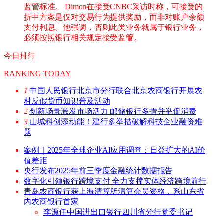
监管标准。 Dimon在接受CNBC采访时称，可接受的
折中方案是仅对交易行为提供奖励，而非对账户余额
支付利息。他强调，否则此类业务就属于银行业务，
必须按照银行相关规定接受监管。
今日排行
RANKING TODAY
1
中国人民银行北京市分行联合北京农商银行开展农
村反假货币知识普及活动
2
创新场景激发市场活力 邮储银行多措并举促消费
3
山城科创添动能！建行多举措破解科技企业融资难
题
案例｜2025年全球企业AI应用调查：日益扩大的AI价
值差距
央行发布2025年前三季度金融统计数据报告
数字化引领银行跨境支付 全力支撑实体经济跨境前行
青岛农商银行获上海清算所清算会员资格，系山东省
内农商银行首家
李源任中国进出口银行四川省分行党委书记