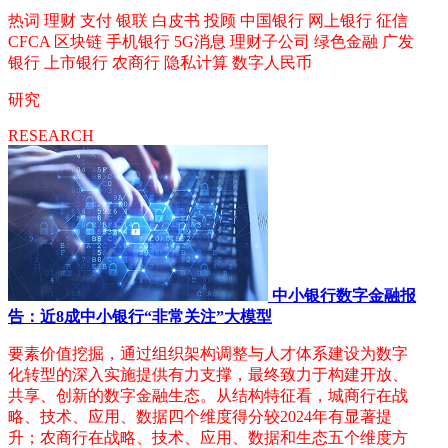
热词
理财
支付
银联
白皮书
投顾
中国银行
网上银行
征信
CFCA
区块链
手机银行
5G消息
理财子公司
绿色金融
广发
银行
上市银行
农商行
隐私计算
数字人民币
研究
RESEARCH
中小银行数字金融报
告：近8成中小银行“非常关注”大模型
要素价值挖掘，通过组织架构调整与人才体系建设为数字
化转型的深入实施提供有力支撑，最终致力于构建开放、
共享、创新的数字金融生态。从结构特征看，城商行在战
略、技术、应用、数据四个维度得分较2024年有显著提
升；农商行在战略、技术、应用、数据和生态五个维度方