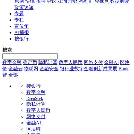
原创
快讯
招聘
会议
江湖
理财
福利汇
金视点
数据解读
政策速递
专题
专栏
宣传年
AI播报
搜银行
搜索
数字金融
稳定币
隐私计算
数字人民币
网络支付
金融AI
区块
链
金融云
物联网
金融安全
银行业数字金融创新成果展
Bank
帮
全部
搜银行
数字金融
DeepSeek
隐私计算
数字人民币
网络支付
金融AI
区块链