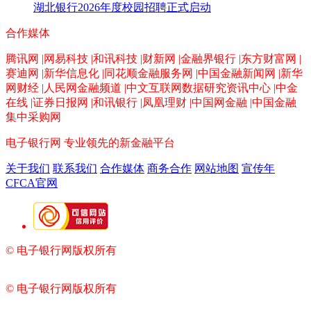
湖北银行2026年度校园招聘正式启动
合作媒体
腾讯网 |网易科技 |和讯科技 |财新网 |金融界银行 |东方财富网 |
赛迪网 |新华信息化 |同花顺金融服务网 |中国金融新闻网 |新华
网财经 |人民网金融频道 |中文互联网数据研究资讯中心 |中金
在线 |证券日报网 |和讯银行 |凤凰理财 |中国网金融 |中国金融
集中采购网
电子银行网
专业领先的新金融平台
关于我们
联系我们
合作媒体
商务合作
网站地图
宣传年
CFCA官网
© 电子银行网版权所有
京ICP备05045998号-2
京公网安备
11010202009082
© 电子银行网版权所有
京ICP备05045998号-2
京公网安备
11010202009082