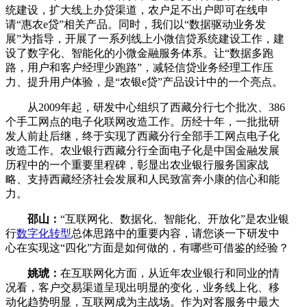
统建设，扩大线上办贷渠道，农户足不出户即可在线申
请“惠农e贷”相关产品。同时，我们以“数据驱动业务发
展”为指导，开展了一系列线上小微信贷系统建设工作，建
设了数字化、智能化的小微金融服务体系。让“数据多跑
路，用户和客户经理少跑路”，减轻信贷业务经理工作压
力、提升用户体验，是“农银e贷”产品设计中的一个亮点。
从2009年起，研发中心组织了西藏分行七个批次、386
个手工网点的电子化联网改造工作。历经十年，一批批研
发人前赴后继，终于实现了西藏分行全部手工网点电子化
改造工作。农业银行西藏分行全面电子化是中国金融发展
历程中的一个重要里程碑，彰显出农业银行服务国家战
略、支持西藏经济社会发展和人民致富奔小康的信心和能
力。
邵山：
“互联网化、数据化、智能化、开放化”是农业银
行
数字化转型
总体思路中的重要内容，请您谈一下研发中
心在实现这“四化”方面是如何做的，有哪些可借鉴的经验？
姚琥：
在互联网化方面，从近年农业银行和同业的情
况看，客户交易渠道呈现出明显的变化，业务线上化、移
动化趋势明显，互联网成为主战场。作为对客服务中最大