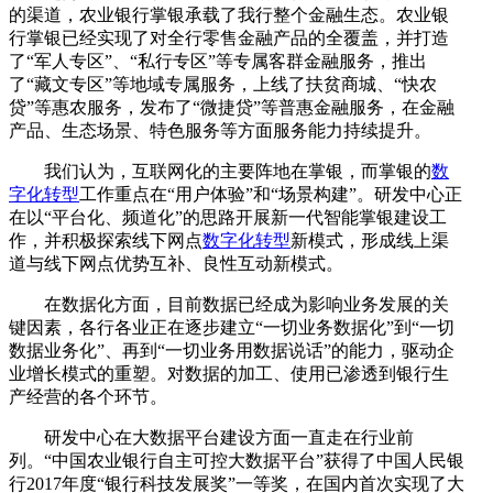
的渠道，农业银行掌银承载了我行整个金融生态。农业银
行掌银已经实现了对全行零售金融产品的全覆盖，并打造
了“军人专区”、“私行专区”等专属客群金融服务，推出
了“藏文专区”等地域专属服务，上线了扶贫商城、“快农
贷”等惠农服务，发布了“微捷贷”等普惠金融服务，在金融
产品、生态场景、特色服务等方面服务能力持续提升。
我们认为，互联网化的主要阵地在掌银，而掌银的
数
字化转型
工作重点在“用户体验”和“场景构建”。研发中心正
在以“平台化、频道化”的思路开展新一代智能掌银建设工
作，并积极探索线下网点
数字化转型
新模式，形成线上渠
道与线下网点优势互补、良性互动新模式。
在数据化方面，目前数据已经成为影响业务发展的关
键因素，各行各业正在逐步建立“一切业务数据化”到“一切
数据业务化”、再到“一切业务用数据说话”的能力，驱动企
业增长模式的重塑。对数据的加工、使用已渗透到银行生
产经营的各个环节。
研发中心在大数据平台建设方面一直走在行业前
列。“中国农业银行自主可控大数据平台”获得了中国人民银
行2017年度“银行科技发展奖”一等奖，在国内首次实现了大