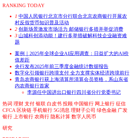
RANKING TODAY
1
中国人民银行北京市分行联合北京农商银行开展农
村反假货币知识普及活动
2
创新场景激发市场活力 邮储银行多措并举促消费
3
山城科创添动能！建行多举措破解科技企业融资难
题
案例｜2025年全球企业AI应用调查：日益扩大的AI价
值差距
央行发布2025年前三季度金融统计数据报告
数字化引领银行跨境支付 全力支撑实体经济跨境前行
青岛农商银行获上海清算所清算会员资格，系山东省
内农商银行首家
李源任中国进出口银行四川省分行党委书记
热词
理财
支付
银联
白皮书
投顾
中国银行
网上银行
征信
CFCA
区块链
手机银行
5G消息
理财子公司
绿色金融
广发
银行
上市银行
农商行
隐私计算
数字人民币
研究