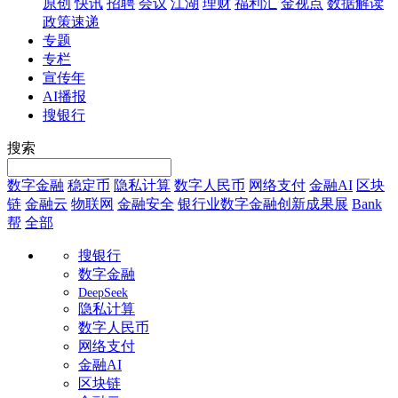
原创
快讯
招聘
会议
江湖
理财
福利汇
金视点
数据解读
政策速递
专题
专栏
宣传年
AI播报
搜银行
搜索
数字金融
稳定币
隐私计算
数字人民币
网络支付
金融AI
区块
链
金融云
物联网
金融安全
银行业数字金融创新成果展
Bank
帮
全部
搜银行
数字金融
DeepSeek
隐私计算
数字人民币
网络支付
金融AI
区块链