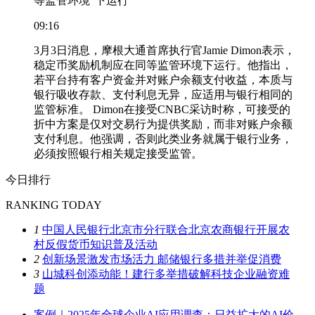
等监管环境”下运行
09:16
3月3日消息，摩根大通首席执行官Jamie Dimon表示，
稳定币奖励机制应在同等监管环境下运行。他指出，
若平台持有客户资金并对账户余额支付收益，本质与
银行吸收存款、支付利息无异，应适用与银行相同的
监管标准。 Dimon在接受CNBC采访时称，可接受的
折中方案是仅对交易行为提供奖励，而非对账户余额
支付利息。他强调，否则此类业务就属于银行业务，
必须按照银行相关规定接受监管。
今日排行
RANKING TODAY
1
中国人民银行北京市分行联合北京农商银行开展农
村反假货币知识普及活动
2
创新场景激发市场活力 邮储银行多措并举促消费
3
山城科创添动能！建行多举措破解科技企业融资难
题
案例｜2025年全球企业AI应用调查：日益扩大的AI价