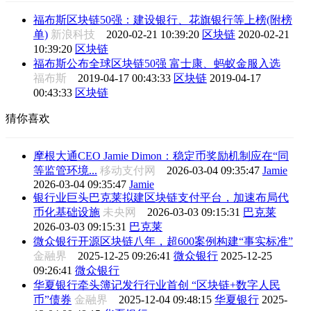
福布斯区块链50强：建设银行、花旗银行等上榜(附榜
单)
新浪科技
2020-02-21 10:39:20
区块链
2020-02-21
10:39:20
区块链
福布斯公布全球区块链50强 富士康、蚂蚁金服入选
福布斯
2019-04-17 00:43:33
区块链
2019-04-17
00:43:33
区块链
猜你喜欢
摩根大通CEO Jamie Dimon：稳定币奖励机制应在“同
等监管环境...
移动支付网
2026-03-04 09:35:47
Jamie
2026-03-04 09:35:47
Jamie
银行业巨头巴克莱拟建区块链支付平台，加速布局代
币化基础设施
未央网
2026-03-03 09:15:31
巴克莱
2026-03-03 09:15:31
巴克莱
微众银行开源区块链八年，超600案例构建“事实标准”
金融界
2025-12-25 09:26:41
微众银行
2025-12-25
09:26:41
微众银行
华夏银行牵头簿记发行行业首创 “区块链+数字人民
币”债券
金融界
2025-12-04 09:48:15
华夏银行
2025-