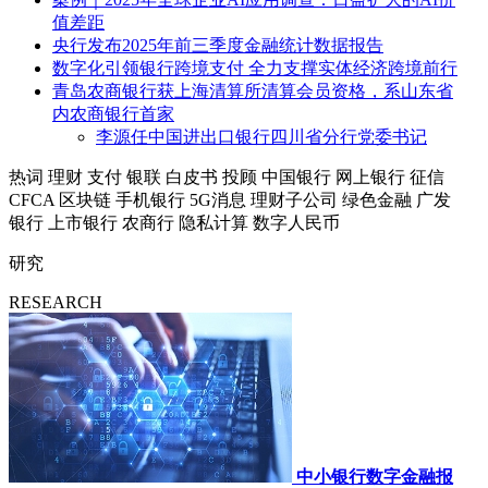
值差距
央行发布2025年前三季度金融统计数据报告
数字化引领银行跨境支付 全力支撑实体经济跨境前行
青岛农商银行获上海清算所清算会员资格，系山东省
内农商银行首家
李源任中国进出口银行四川省分行党委书记
热词
理财
支付
银联
白皮书
投顾
中国银行
网上银行
征信
CFCA
区块链
手机银行
5G消息
理财子公司
绿色金融
广发
银行
上市银行
农商行
隐私计算
数字人民币
研究
RESEARCH
中小银行数字金融报