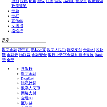
原创
快讯
招聘
会议
江湖
理财
福利汇
金视点
数据解读
政策速递
专题
专栏
宣传年
AI播报
搜银行
搜索
数字金融
稳定币
隐私计算
数字人民币
网络支付
金融AI
区块
链
金融云
物联网
金融安全
银行业数字金融创新成果展
Bank
帮
全部
搜银行
数字金融
DeepSeek
隐私计算
数字人民币
网络支付
金融AI
区块链