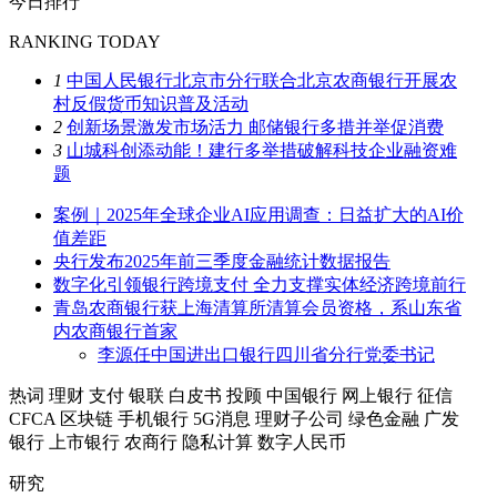
今日排行
RANKING TODAY
1
中国人民银行北京市分行联合北京农商银行开展农
村反假货币知识普及活动
2
创新场景激发市场活力 邮储银行多措并举促消费
3
山城科创添动能！建行多举措破解科技企业融资难
题
案例｜2025年全球企业AI应用调查：日益扩大的AI价
值差距
央行发布2025年前三季度金融统计数据报告
数字化引领银行跨境支付 全力支撑实体经济跨境前行
青岛农商银行获上海清算所清算会员资格，系山东省
内农商银行首家
李源任中国进出口银行四川省分行党委书记
热词
理财
支付
银联
白皮书
投顾
中国银行
网上银行
征信
CFCA
区块链
手机银行
5G消息
理财子公司
绿色金融
广发
银行
上市银行
农商行
隐私计算
数字人民币
研究