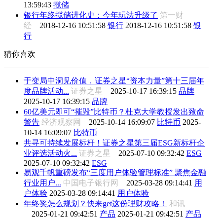
13:59:43
揽储
银行年终揽储进化史：今年玩法升级了
第一财
经
2018-12-16 10:51:58
银行
2018-12-16 10:51:58
银
行
猜你喜欢
于变局中洞见价值，证券之星“资本力量”第十三届年
度品牌活动...
证券之星
2025-10-17 16:39:15
品牌
2025-10-17 16:39:15
品牌
60亿美元即可“摧毁”比特币？杜克大学教授发出致命
警告
经济观察网
2025-10-14 16:09:07
比特币
2025-
10-14 16:09:07
比特币
共寻可持续发展标杆！证券之星第三届ESG新标杆企
业评选活动火...
证券之星
2025-07-10 09:32:42
ESG
2025-07-10 09:32:42
ESG
易观千帆重磅发布“三度用户体验管理标准” 聚焦金融
行业用户...
中国电子银行网
2025-03-28 09:14:41
用
户体验
2025-03-28 09:14:41
用户体验
年终奖怎么规划？快来get这份理财攻略！
和讯
2025-01-21 09:42:51
产品
2025-01-21 09:42:51
产品