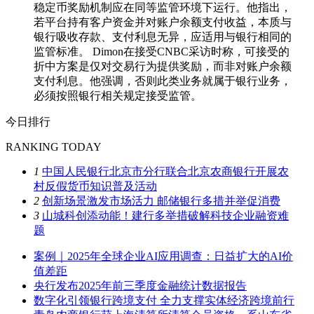
稳定币奖励机制应在同等监管环境下运行。他指出，
若平台持有客户资金并对账户余额支付收益，本质与
银行吸收存款、支付利息无异，应适用与银行相同的
监管标准。 Dimon在接受CNBC采访时称，可接受的
折中方案是仅对交易行为提供奖励，而非对账户余额
支付利息。他强调，否则此类业务就属于银行业务，
必须按照银行相关规定接受监管。
今日排行
RANKING TODAY
1
中国人民银行北京市分行联合北京农商银行开展农
村反假货币知识普及活动
2
创新场景激发市场活力 邮储银行多措并举促消费
3
山城科创添动能！建行多举措破解科技企业融资难
题
案例｜2025年全球企业AI应用调查：日益扩大的AI价
值差距
央行发布2025年前三季度金融统计数据报告
数字化引领银行跨境支付 全力支撑实体经济跨境前行