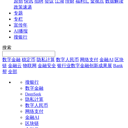
原创
快讯
招聘
会议
江湖
理财
福利汇
金视点
数据解读
政策速递
专题
专栏
宣传年
AI播报
搜银行
搜索
数字金融
稳定币
隐私计算
数字人民币
网络支付
金融AI
区块
链
金融云
物联网
金融安全
银行业数字金融创新成果展
Bank
帮
全部
搜银行
数字金融
DeepSeek
隐私计算
数字人民币
网络支付
金融AI
区块链