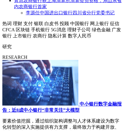
青岛农商银行获上海清算所清算会员资格，系山东省
内农商银行首家
李源任中国进出口银行四川省分行党委书记
热词
理财
支付
银联
白皮书
投顾
中国银行
网上银行
征信
CFCA
区块链
手机银行
5G消息
理财子公司
绿色金融
广发
银行
上市银行
农商行
隐私计算
数字人民币
研究
RESEARCH
中小银行数字金融报
告：近8成中小银行“非常关注”大模型
要素价值挖掘，通过组织架构调整与人才体系建设为数字
化转型的深入实施提供有力支撑，最终致力于构建开放、