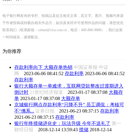
电子银行网发布的专栏、投稿以及征文相关文章，其文字、图片、视频均来源
于作者投稿或转载自相关作品方；如涉及未经许可使用作品的问题，请您优先
联系我们（联系邮箱：cebnet@cfca.com.cn，电话：400-880-9888），我们会第
一时间核实，谢谢配合。
为你推荐
存款利率向下 大额存单热销
中国证券报·中证
网
2023-06-06 08:41:52
存款利率
2023-06-06 08:41:52
存款利率
银行大额存单一单难求，互联网贷款整改过渡期进入
倒计时
21世纪经济报道
2023-01-17 08:37:08
大额存
单
2023-01-17 08:37:08
大额存单
京城银行网点存款利率“只降不升” 员工调侃：考核可
不“佛系...
证券日报
2021-06-23 08:37:15
存款利率
2021-06-23 08:37:15
存款利率
银行年终揽储进化史：玩法升级 今年不送礼了
第一
财经日报
2018-12-14 13:59:43
揽储
2018-12-14