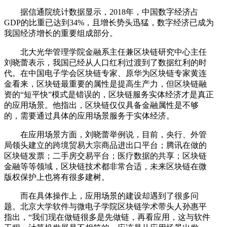
据信通院统计数据显示，2018年，中国数字经济占
GDP的比重已达到34%，且增长势头迅猛，数字经济已成为
我国经济增长的重要组成部分。
北大光华管理学院金融系主任兼区块链研究中心主任
刘晓蕾表示，我国已经从人口红利过渡到了数据红利的时
代。在中国电子学会区块链专家、原华为区块链专家黄连
金看来，区块链最重要的属性是提高生产力，但区块链融
资的“短平快”模式是错误的，区块链服务实体经济才是真正
的应用场景。他指出，区块链仅仅具备金融属性是不够
的，需要通过具体的应用场景服务于实体经济。
在应用场景方面，刘晓蕾举例说，目前，央行、外管
局领头建立的跨境贸易大宗商品进出口平台；腾讯在做的
区块链发票；二手房交易平台；医疗数据的共享；区块链
金融等等领域，区块链技术都非常合适，未来区块链在微
版权保护上也将有很多建树。
而在具体操作上，应用场景的建设却遇到了很多问
题。北京大学软件与微电子学院区块链学术带头人孙惠平
指出，“我们现在做链很多是先做链，再看应用，这与软件