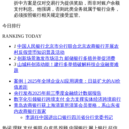
折中方案是仅对交易行为提供奖励，而非对账户余额
支付利息。他强调，否则此类业务就属于银行业务，
必须按照银行相关规定接受监管。
今日排行
RANKING TODAY
1
中国人民银行北京市分行联合北京农商银行开展农
村反假货币知识普及活动
2
创新场景激发市场活力 邮储银行多措并举促消费
3
山城科创添动能！建行多举措破解科技企业融资难
题
案例｜2025年全球企业AI应用调查：日益扩大的AI价
值差距
央行发布2025年前三季度金融统计数据报告
数字化引领银行跨境支付 全力支撑实体经济跨境前行
青岛农商银行获上海清算所清算会员资格，系山东省
内农商银行首家
李源任中国进出口银行四川省分行党委书记
热词
理财
支付
银联
白皮书
投顾
中国银行
网上银行
征信