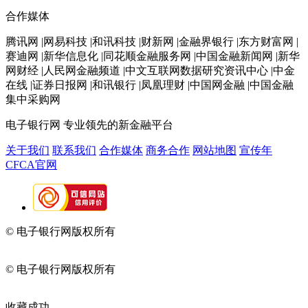
合作媒体
腾讯网 |网易科技 |和讯科技 |财新网 |金融界银行 |东方财富网 |
赛迪网 |新华信息化 |同花顺金融服务网 |中国金融新闻网 |新华
网财经 |人民网金融频道 |中文互联网数据研究资讯中心 |中金
在线 |证券日报网 |和讯银行 |凤凰理财 |中国网金融 |中国金融
集中采购网
电子银行网
专业领先的新金融平台
关于我们
联系我们
合作媒体
商务合作
网站地图
宣传年
CFCA官网
© 电子银行网版权所有
京ICP备05045998号-2
京公网安备
11010202009082
© 电子银行网版权所有
京ICP备05045998号-2
京公网安备
11010202009082
收藏成功