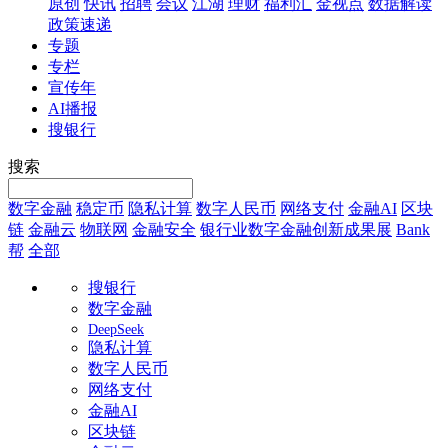
原创
快讯
招聘
会议
江湖
理财
福利汇
金视点
数据解读
政策速递
专题
专栏
宣传年
AI播报
搜银行
搜索
数字金融
稳定币
隐私计算
数字人民币
网络支付
金融AI
区块
链
金融云
物联网
金融安全
银行业数字金融创新成果展
Bank
帮
全部
搜银行
数字金融
DeepSeek
隐私计算
数字人民币
网络支付
金融AI
区块链