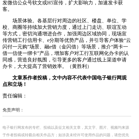
发微信公众号软文或H5宣传，扩大影响力，加速发卡获
客。
场景体验。各基层行对周边的社区、楼盘、单位、学
校、商圈等持续加大营销力度，通过上门走访、联谊互动
等方式，密切沟通增进合作，加强周边区域协同，现场宣
传营销工行信用卡、e分期等优势产品，并引导客户体验“云
闪付一元购”场景、融e借（金闪借）等场景，推介“两卡一
借一信使一绑卡”产品，增加客户对工行互联网化办卡的认
同感，营造良好氛围，引导更多的客户通过线上渠道申请
办卡，大大提高了营销效率。（黄胜利）
文章系作者投稿，文中内容不代表中国电子银行网观
点和立场！
责任编辑：
免责声明：
电子银行网发布的专栏、投稿以及征文相关文章，其文字、图片、视频均来源
于作者投稿或转载自相关作品方；如涉及未经许可使用作品的问题，请您优先