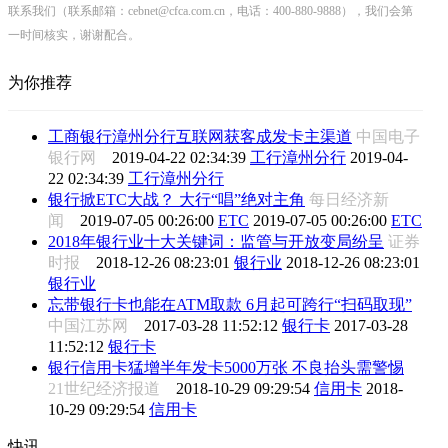
联系我们（联系邮箱：cebnet@cfca.com.cn，电话：400-880-9888），我们会第
一时间核实，谢谢配合。
为你推荐
工商银行漳州分行互联网获客成发卡主渠道
中国电子
银行网
2019-04-22 02:34:39
工行漳州分行
2019-04-
22 02:34:39
工行漳州分行
银行掀ETC大战？ 大行“唱”绝对主角
每日经济新
闻
2019-07-05 00:26:00
ETC
2019-07-05 00:26:00
ETC
2018年银行业十大关键词：监管与开放变局纷呈
证券
时报
2018-12-26 08:23:01
银行业
2018-12-26 08:23:01
银行业
忘带银行卡也能在ATM取款 6月起可跨行“扫码取现”
中国江苏网
2017-03-28 11:52:12
银行卡
2017-03-28
11:52:12
银行卡
银行信用卡猛增半年发卡5000万张 不良抬头需警惕
21世纪经济报道
2018-10-29 09:29:54
信用卡
2018-
10-29 09:29:54
信用卡
快讯