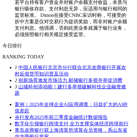
若平台持有客户资金并对账户余额支付收益，本质与
银行吸收存款、支付利息无异，应适用与银行相同的
监管标准。 Dimon在接受CNBC采访时称，可接受的
折中方案是仅对交易行为提供奖励，而非对账户余额
支付利息。他强调，否则此类业务就属于银行业务，
必须按照银行相关规定接受监管。
今日排行
RANKING TODAY
1
中国人民银行北京市分行联合北京农商银行开展农
村反假货币知识普及活动
2
创新场景激发市场活力 邮储银行多措并举促消费
3
山城科创添动能！建行多举措破解科技企业融资难
题
案例｜2025年全球企业AI应用调查：日益扩大的AI价
值差距
央行发布2025年前三季度金融统计数据报告
数字化引领银行跨境支付 全力支撑实体经济跨境前行
青岛农商银行获上海清算所清算会员资格，系山东省
内农商银行首家