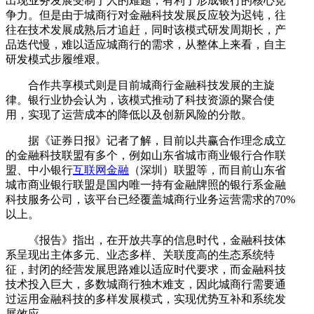
出现业务发展受制于人的难题，有利于形成银行的核心竞
争力。但是由于城商行对金融科技发展反应较为迟钝，往
往在技术发展成熟后才追赶，同时该模式研发周期长，产
品迭代慢，难以适应城商行的需求，从整体上来看，自主
研发模式步履维艰。
合作共享模式则是目前城商行金融科技发展的主旋
律。银行业协会认为，该模式推动了科技资源的聚合使
用，实现了运营成本的降低以及创新风险的分散。
据《证券日报》记者了解，目前以共赢合作理念成立
的金融科技联盟有多个，例如山东省城市商业银行合作联
盟、中小银行
互联网金融
（深圳）联盟等，而目前山东省
城市商业银行联盟是国内唯一持有金融牌照的银行系金融
科技服务公司，该平台已经覆盖城商行业务运营需求的70%
以上。
《报告》指出，在开放共享的信息时代，金融科技体
系呈现出主体多元、业态多样、关联度高的生态系统特
征，封闭的经营发展思路难以适应时代要求，而金融科技
技术投入巨大，多数城商行独木难支，因此城商行需要通
过运用金融科技的多样发展模式，实现优势互补和系统发
展效应。