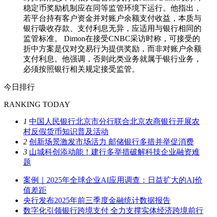
稳定币奖励机制应在同等监管环境下运行。他指出，
若平台持有客户资金并对账户余额支付收益，本质与
银行吸收存款、支付利息无异，应适用与银行相同的
监管标准。 Dimon在接受CNBC采访时称，可接受的
折中方案是仅对交易行为提供奖励，而非对账户余额
支付利息。他强调，否则此类业务就属于银行业务，
必须按照银行相关规定接受监管。
今日排行
RANKING TODAY
1
中国人民银行北京市分行联合北京农商银行开展农
村反假货币知识普及活动
2
创新场景激发市场活力 邮储银行多措并举促消费
3
山城科创添动能！建行多举措破解科技企业融资难
题
案例｜2025年全球企业AI应用调查：日益扩大的AI价
值差距
央行发布2025年前三季度金融统计数据报告
数字化引领银行跨境支付 全力支撑实体经济跨境前行