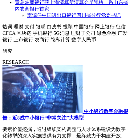
青岛农商银行获上海清算所清算会员资格，系山东省
内农商银行首家
李源任中国进出口银行四川省分行党委书记
热词
理财
支付
银联
白皮书
投顾
中国银行
网上银行
征信
CFCA
区块链
手机银行
5G消息
理财子公司
绿色金融
广发
银行
上市银行
农商行
隐私计算
数字人民币
研究
RESEARCH
中小银行数字金融报
告：近8成中小银行“非常关注”大模型
要素价值挖掘，通过组织架构调整与人才体系建设为数字
化转型的深入实施提供有力支撑，最终致力于构建开放、