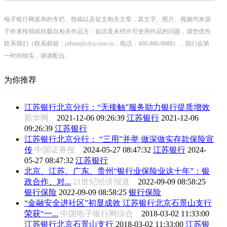
电子银行网发布的专栏、投稿以及征文相关文章，其文字、图片、视频均来源
于作者投稿或转载自相关作品方；如涉及未经许可使用作品的问题，请您优先
联系我们（联系邮箱：cebnet@cfca.com.cn，电话：400-880-9888），我们会第
一时间核实，谢谢配合。
为你推荐
江苏银行北京分行：“无接触”服务助力银行提质增效
新华网
2021-12-06 09:26:39
江苏银行
2021-12-06
09:26:39
江苏银行
江苏银行北京分行： “三用”并举 做深做实存款保险宣
传
中国证券报
2024-05-27 08:47:32
江苏银行
2024-
05-27 08:47:32
江苏银行
北京、江苏、广东、贵州“银行业保险业这十年”：银
政合作、对...
21世纪经济报道
2022-09-09 08:58:25
银行保险
2022-09-09 08:58:25
银行保险
“金融安全进社区”初显成效 江苏银行北京石景山支行
荣获“一...
中国电子银行网综合
2018-03-02 11:33:00
江苏银行北京石景山支行
2018-03-02 11:33:00
江苏银