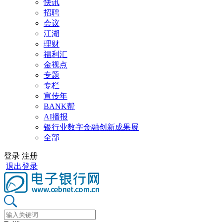
快讯
招聘
会议
江湖
理财
福利汇
金视点
专题
专栏
宣传年
BANK帮
AI播报
银行业数字金融创新成果展
全部
登录
注册
退出登录