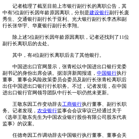
记者梳理了截至目前上市银行副行长的离职公告，其
中有5位副行长因年龄原因离职，分别是
建设银行
副行长庞
秀生、交通银行副行长于亚利、光大银行副行长李杰和副
行长张华宇、华夏银行副行长李翔。
除上述5位副行长因年龄原因离职，记者还找到了11位
副行长离职后的去处。
其中，有4位副行长离职后去了其他银行。
中国进出口官网显示，张青松以中国进出口银行党委
副书记的身份出席会谈。据澎湃新闻报道，
中国银行
执行
董事、董事会风险政策委员会委员及副行长张青松离职后
出任中国进出口银行行长职务。不过，记者发现，在中国
进出口银行官网领导团队中行长一职仍然未更新。
王敬东因工作变动辞去
工商银行
执行董事、副行长职
务。记者发现，
农业银行
监事会会议审议已经通过关于
《选举王敬东先生为中国农业银行股份有限公司股东代表
监事》的议案。
任德奇因工作调动辞去中国银行执行董事、董事会关