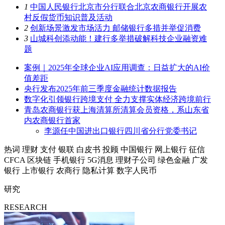
1
中国人民银行北京市分行联合北京农商银行开展农
村反假货币知识普及活动
2
创新场景激发市场活力 邮储银行多措并举促消费
3
山城科创添动能！建行多举措破解科技企业融资难
题
案例｜2025年全球企业AI应用调查：日益扩大的AI价
值差距
央行发布2025年前三季度金融统计数据报告
数字化引领银行跨境支付 全力支撑实体经济跨境前行
青岛农商银行获上海清算所清算会员资格，系山东省
内农商银行首家
李源任中国进出口银行四川省分行党委书记
热词
理财
支付
银联
白皮书
投顾
中国银行
网上银行
征信
CFCA
区块链
手机银行
5G消息
理财子公司
绿色金融
广发
银行
上市银行
农商行
隐私计算
数字人民币
研究
RESEARCH