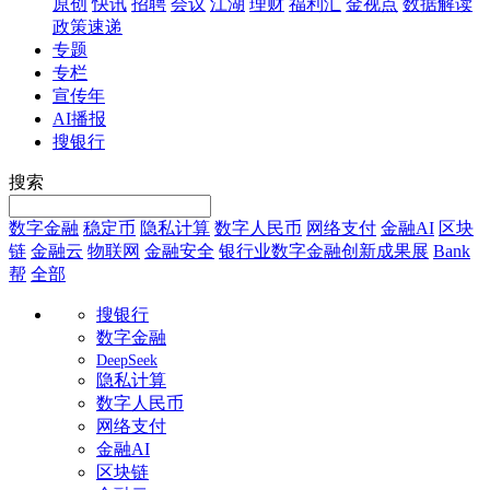
原创
快讯
招聘
会议
江湖
理财
福利汇
金视点
数据解读
政策速递
专题
专栏
宣传年
AI播报
搜银行
搜索
数字金融
稳定币
隐私计算
数字人民币
网络支付
金融AI
区块
链
金融云
物联网
金融安全
银行业数字金融创新成果展
Bank
帮
全部
搜银行
数字金融
DeepSeek
隐私计算
数字人民币
网络支付
金融AI
区块链