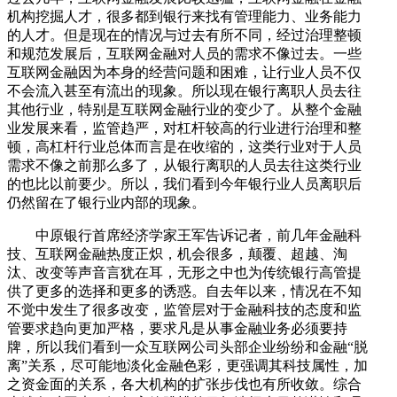
机构挖掘人才，很多都到银行来找有管理能力、业务能力
的人才。但是现在的情况与过去有所不同，经过治理整顿
和规范发展后，互联网金融对人员的需求不像过去。一些
互联网金融因为本身的经营问题和困难，让行业人员不仅
不会流入甚至有流出的现象。所以现在银行离职人员去往
其他行业，特别是互联网金融行业的变少了。从整个金融
业发展来看，监管趋严，对杠杆较高的行业进行治理和整
顿，高杠杆行业总体而言是在收缩的，这类行业对于人员
需求不像之前那么多了，从银行离职的人员去往这类行业
的也比以前要少。所以，我们看到今年银行业人员离职后
仍然留在了银行业内部的现象。
中原银行首席经济学家王军告诉记者，前几年金融科
技、互联网金融热度正炽，机会很多，颠覆、超越、淘
汰、改变等声音言犹在耳，无形之中也为传统银行高管提
供了更多的选择和更多的诱惑。自去年以来，情况在不知
不觉中发生了很多改变，监管层对于金融科技的态度和监
管要求趋向更加严格，要求凡是从事金融业务必须要持
牌，所以我们看到一众互联网公司头部企业纷纷和金融“脱
离”关系，尽可能地淡化金融色彩，更强调其科技属性，加
之资金面的关系，各大机构的扩张步伐也有所收敛。综合