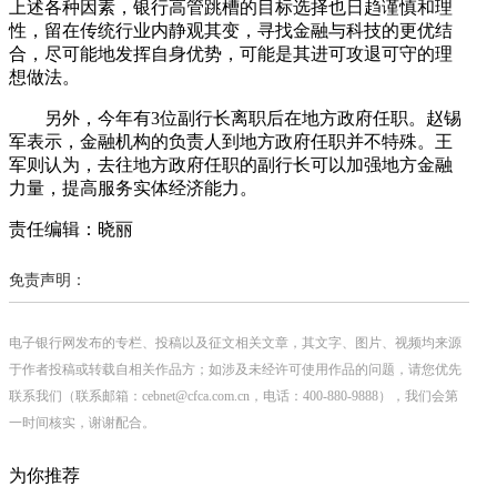
上述各种因素，银行高管跳槽的目标选择也日趋谨慎和理
性，留在传统行业内静观其变，寻找金融与科技的更优结
合，尽可能地发挥自身优势，可能是其进可攻退可守的理
想做法。
另外，今年有3位副行长离职后在地方政府任职。赵锡
军表示，金融机构的负责人到地方政府任职并不特殊。王
军则认为，去往地方政府任职的副行长可以加强地方金融
力量，提高服务实体经济能力。
责任编辑：晓丽
免责声明：
电子银行网发布的专栏、投稿以及征文相关文章，其文字、图片、视频均来源
于作者投稿或转载自相关作品方；如涉及未经许可使用作品的问题，请您优先
联系我们（联系邮箱：cebnet@cfca.com.cn，电话：400-880-9888），我们会第
一时间核实，谢谢配合。
为你推荐