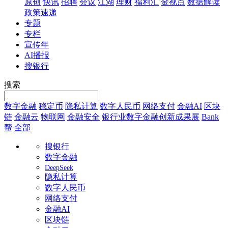
原创
快讯
招聘
会议
江湖
理财
福利汇
金视点
数据解读
政策速递
专题
专栏
宣传年
AI播报
搜银行
搜索
数字金融
稳定币
隐私计算
数字人民币
网络支付
金融AI
区块
链
金融云
物联网
金融安全
银行业数字金融创新成果展
Bank
帮
全部
搜银行
数字金融
DeepSeek
隐私计算
数字人民币
网络支付
金融AI
区块链