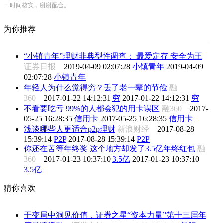
一时间核实，谢谢配合。
为你推荐
“小镇青年”理财非典型性调查： 最爱定存 安全为王
证券日报
2019-04-09 02:07:28
小镇青年
2019-04-09
02:07:28
小镇青年
年轻人为什么觉得穷？丢了老一辈的节俭
融
360
2017-01-22 14:12:31
穷
2017-01-22 14:12:31
穷
不看要吃亏 99%的人都会犯的用卡误区
融360
2017-
05-25 16:28:35
信用卡
2017-05-25 16:28:35
信用卡
浅谈哪些人更适合p2p理财
新浪财经
2017-08-28
15:39:14
P2P
2017-08-28 15:39:14
P2P
你还在苦等年终奖 这个地方却发了3.5亿年终红包
融
360
2017-01-23 10:37:10
3.5亿
2017-01-23 10:37:10
3.5亿
猜你喜欢
于变局中洞见价值，证券之星“资本力量”第十三届年