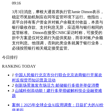
09:16
3月3日消息，摩根大通首席执行官Jamie Dimon表示，
稳定币奖励机制应在同等监管环境下运行。他指出，
若平台持有客户资金并对账户余额支付收益，本质与
银行吸收存款、支付利息无异，应适用与银行相同的
监管标准。 Dimon在接受CNBC采访时称，可接受的
折中方案是仅对交易行为提供奖励，而非对账户余额
支付利息。他强调，否则此类业务就属于银行业务，
必须按照银行相关规定接受监管。
今日排行
RANKING TODAY
1
中国人民银行北京市分行联合北京农商银行开展农
村反假货币知识普及活动
2
创新场景激发市场活力 邮储银行多措并举促消费
3
山城科创添动能！建行多举措破解科技企业融资难
题
案例｜2025年全球企业AI应用调查：日益扩大的AI价
值差距