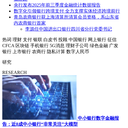
央行发布2025年前三季度金融统计数据报告
数字化引领银行跨境支付 全力支撑实体经济跨境前行
青岛农商银行获上海清算所清算会员资格，系山东省
内农商银行首家
李源任中国进出口银行四川省分行党委书记
热词
理财
支付
银联
白皮书
投顾
中国银行
网上银行
征信
CFCA
区块链
手机银行
5G消息
理财子公司
绿色金融
广发
银行
上市银行
农商行
隐私计算
数字人民币
研究
RESEARCH
中小银行数字金融报
告：近8成中小银行“非常关注”大模型