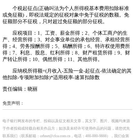
个税起征点(正确叫法为个人所得税基本费用扣除标准
或免征额)，即税法规定的征税对象中免于征税的数额。免
征额部分不征税，只对超过免征额的部分征税。
应税项目：1、工资、薪金所得；2、个体工商户的生
产、经营所得；3、对企事业单位的承包经营、承租经营所
得；4、劳务报酬所得；5、稿酬所得；6、特许权使用费所
得；7、利息、股息、红利所得；8、财产租赁所得；9、财
产转让所得；10、偶然所得；11、其他所得。
应纳税所得额=(月收入-五险一金-起征点-依法确定的其
他扣除-专项附加扣除)*适用税率-速算扣除数
责任编辑：晓丽
免责声明：
电子银行网发布的专栏、投稿以及征文相关文章，其文字、图片、视频均来源
于作者投稿或转载自相关作品方；如涉及未经许可使用作品的问题，请您优先
联系我们（联系邮箱：cebnet@cfca.com.cn，电话：400-880-9888），我们会第