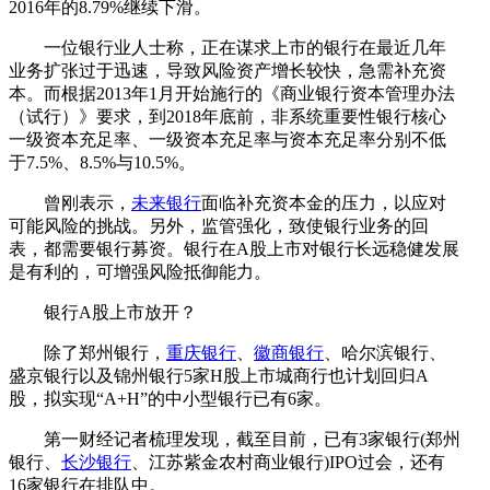
2016年的8.79%继续下滑。
一位银行业人士称，正在谋求上市的银行在最近几年
业务扩张过于迅速，导致风险资产增长较快，急需补充资
本。而根据2013年1月开始施行的《商业银行资本管理办法
（试行）》要求，到2018年底前，非系统重要性银行核心
一级资本充足率、一级资本充足率与资本充足率分别不低
于7.5%、8.5%与10.5%。
曾刚表示，
未来银行
面临补充资本金的压力，以应对
可能风险的挑战。另外，监管强化，致使银行业务的回
表，都需要银行募资。银行在A股上市对银行长远稳健发展
是有利的，可增强风险抵御能力。
银行A股上市放开？
除了郑州银行，
重庆银行
、
徽商银行
、哈尔滨银行、
盛京银行以及锦州银行5家H股上市城商行也计划回归A
股，拟实现“A+H”的中小型银行已有6家。
第一财经记者梳理发现，截至目前，已有3家银行(郑州
银行、
长沙银行
、江苏紫金农村商业银行)IPO过会，还有
16家银行在排队中。