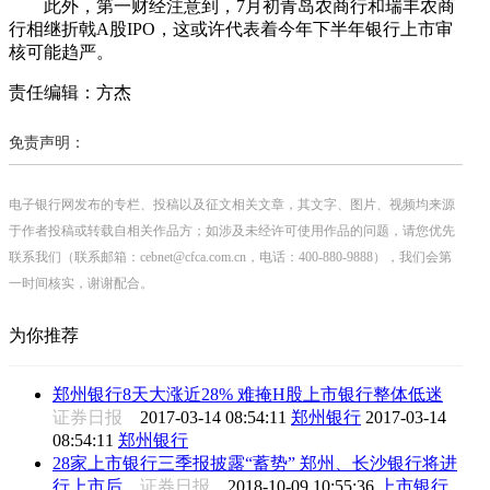
此外，第一财经注意到，7月初青岛农商行和瑞丰农商
行相继折戟A股IPO，这或许代表着今年下半年银行上市审
核可能趋严。
责任编辑：方杰
免责声明：
电子银行网发布的专栏、投稿以及征文相关文章，其文字、图片、视频均来源
于作者投稿或转载自相关作品方；如涉及未经许可使用作品的问题，请您优先
联系我们（联系邮箱：cebnet@cfca.com.cn，电话：400-880-9888），我们会第
一时间核实，谢谢配合。
为你推荐
郑州银行8天大涨近28% 难掩H股上市银行整体低迷
证券日报
2017-03-14 08:54:11
郑州银行
2017-03-14
08:54:11
郑州银行
28家上市银行三季报披露“蓄势” 郑州、长沙银行将进
行上市后...
证券日报
2018-10-09 10:55:36
上市银行