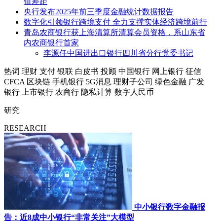
值差距
央行发布2025年前三季度金融统计数据报告
数字化引领银行跨境支付 全力支撑实体经济跨境前行
青岛农商银行获上海清算所清算会员资格，系山东省
内农商银行首家
李源任中国进出口银行四川省分行党委书记
热词
理财
支付
银联
白皮书
投顾
中国银行
网上银行
征信
CFCA
区块链
手机银行
5G消息
理财子公司
绿色金融
广发
银行
上市银行
农商行
隐私计算
数字人民币
研究
RESEARCH
中小银行数字金融报
告：近8成中小银行“非常关注”大模型