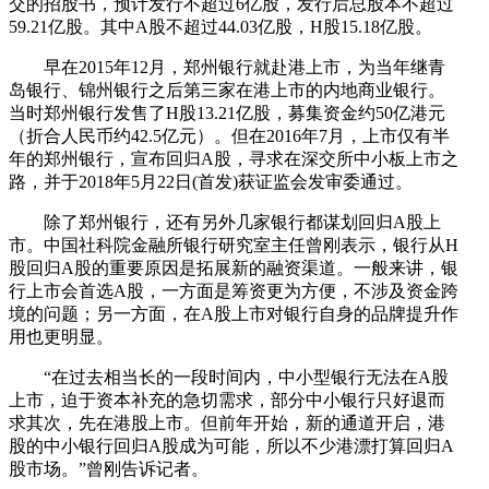
交的招股书，预计发行不超过6亿股，发行后总股本不超过
59.21亿股。其中A股不超过44.03亿股，H股15.18亿股。
早在2015年12月，郑州银行就赴港上市，为当年继青
岛银行、锦州银行之后第三家在港上市的内地商业银行。
当时郑州银行发售了H股13.21亿股，募集资金约50亿港元
（折合人民币约42.5亿元）。但在2016年7月，上市仅有半
年的郑州银行，宣布回归A股，寻求在深交所中小板上市之
路，并于2018年5月22日(首发)获证监会发审委通过。
除了郑州银行，还有另外几家银行都谋划回归A股上
市。中国社科院金融所银行研究室主任曾刚表示，银行从H
股回归A股的重要原因是拓展新的融资渠道。一般来讲，银
行上市会首选A股，一方面是筹资更为方便，不涉及资金跨
境的问题；另一方面，在A股上市对银行自身的品牌提升作
用也更明显。
“在过去相当长的一段时间内，中小型银行无法在A股
上市，迫于资本补充的急切需求，部分中小银行只好退而
求其次，先在港股上市。但前年开始，新的通道开启，港
股的中小银行回归A股成为可能，所以不少港漂打算回归A
股市场。”曾刚告诉记者。