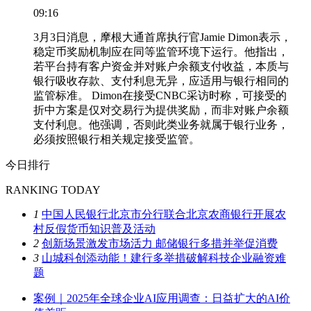
09:16
3月3日消息，摩根大通首席执行官Jamie Dimon表示，
稳定币奖励机制应在同等监管环境下运行。他指出，
若平台持有客户资金并对账户余额支付收益，本质与
银行吸收存款、支付利息无异，应适用与银行相同的
监管标准。 Dimon在接受CNBC采访时称，可接受的
折中方案是仅对交易行为提供奖励，而非对账户余额
支付利息。他强调，否则此类业务就属于银行业务，
必须按照银行相关规定接受监管。
今日排行
RANKING TODAY
1
中国人民银行北京市分行联合北京农商银行开展农
村反假货币知识普及活动
2
创新场景激发市场活力 邮储银行多措并举促消费
3
山城科创添动能！建行多举措破解科技企业融资难
题
案例｜2025年全球企业AI应用调查：日益扩大的AI价