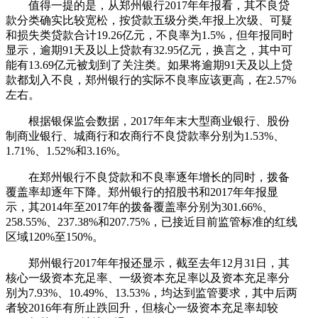
值得一提的是，从郑州银行2017年年报看，其不良贷
款分类确实比较宽松，按贷款五级分类,年报上次级、可疑
和损失类贷款合计19.26亿元，不良率为1.5%，但年报同时
显示，逾期91天及以上贷款有32.95亿元，换言之，其中可
能有13.69亿元被划到了关注类。如果将逾期91天及以上贷
款都划入不良，郑州银行的实际不良率应该更高，在2.57%
左右。
根据银保监会数据，2017年年末大型商业银行、股份
制商业银行、城商行和农商行不良贷款率分别为1.53%、
1.71%、1.52%和3.16%。
在郑州银行不良贷款和不良率逐年增长的同时，拨备
覆盖率却逐年下降。郑州银行的招股书和2017年年报显
示，其2014年至2017年的拨备覆盖率分别为301.66%、
258.55%、237.38%和207.75%，已接近目前监管标准的红线
区域120%至150%。
郑州银行2017年年报还显示，截至去年12月31日，其
核心一级资本充足率、一级资本充足率以及资本充足率分
别为7.93%、10.49%、13.53%，均达到监管要求，其中后两
者较2016年有所止跌回升，但核心一级资本充足率却较