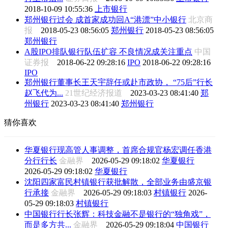
2018-10-09 10:55:36
上市银行
郑州银行过会 成首家成功回A“港漂”中小银行
北京商
报
2018-05-23 08:56:05
郑州银行
2018-05-23 08:56:05
郑州银行
A股IPO排队银行队伍扩容 不良情况成关注重点
中国
证券报
2018-06-22 09:28:16
IPO
2018-06-22 09:28:16
IPO
郑州银行董事长王天宇辞任或赴市政协， “75后”行长
赵飞代为...
21世纪经济报道
2023-03-23 08:41:40
郑
州银行
2023-03-23 08:41:40
郑州银行
猜你喜欢
华夏银行现高管人事调整，首席合规官杨宏调任香港
分行行长
金融界
2026-05-29 09:18:02
华夏银行
2026-05-29 09:18:02
华夏银行
沈阳四家富民村镇银行获批解散，全部业务由盛京银
行承接
金融界
2026-05-29 09:18:03
村镇银行
2026-
05-29 09:18:03
村镇银行
中国银行行长张辉：科技金融不是银行的“独角戏”，
而是多方共...
金融界
2026-05-29 09:18:04
中国银行