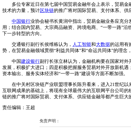
多位专家近日在第七届中国贸易金融年会上表示，贸易金融
技术的力量，预计
区块链
的推广将对国际贸易、支付体系、供
中国银行
业协会秘书长黄润中指出，贸易金融业务应充分
用；结合国内贸易、大宗商品融资、跨境电商、“一带一路”
下一步转型的方向。
交通银行副行长侯维栋认为，
人工智能
和
大数据
的运用有
势，在贸易金融领域贯彻“利益共同体”和“命运共同体”的理念
中国
建设银行
副行长张立林认为，金融机构要在国家对外
发展，积极扩大进口；四是积极把握服务贸易对外开放新机遇
资本输出、服务实体经济和“一带一路”建设等方面不断加强。
在中关村区块链产业联盟理事长陈升看来，进入21世纪以来
互联网成果的基础上，将现有全球最伟大的互联网平台公司的
链的推广将对国际贸易、支付体系、供应链金融等都产生巨大
责任编辑：王超
免责声明：