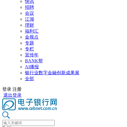
快讯
招聘
会议
江湖
理财
福利汇
金视点
专题
专栏
宣传年
BANK帮
AI播报
银行业数字金融创新成果展
全部
登录
注册
退出登录