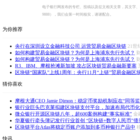
电子银行网发布的专栏、投稿以及征文相关文章，其文字、图片、视
9888），我们会第一时间核实，谢谢配合。
为你推荐
央行在深圳设立金融科技公司 运营贸易金融区块链
21
如何构建贸易金融区块链？为何是上海浦东先行先试？
如何构建贸易金融区块链？为何是上海浦东先行先试？
R3、IBM、摩根抢滩新加坡 攻占区块链贸易金融新要塞
区块链“国家队”上线1周年：央行11月“上链”贸易金融区块链
猜你喜欢
摩根大通CEO Jamie Dimon：稳定币奖励机制应在“同等监
银行业巨头巴克莱拟建区块链支付平台，加速布局代币化
微众银行开源区块链八年，超600案例构建“事实标准”
金
华夏银行牵头簿记发行行业首创 “区块链+数字人民币”债
区块链平台Atlas将稳定币账户添加到多币种银行产品中
快讯