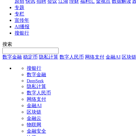
原创
快讯
招聘
会议
江湖
理财
福利汇
金视点
数据解读
专题
专栏
宣传年
AI播报
搜银行
搜索
数字金融
稳定币
隐私计算
数字人民币
网络支付
金融AI
区块
搜银行
数字金融
DeepSeek
隐私计算
数字人民币
网络支付
金融AI
区块链
金融云
物联网
金融安全