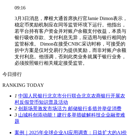
09:16
3月3日消息，摩根大通首席执行官Jamie Dimon表示，
稳定币奖励机制应在同等监管环境下运行。他指出，
若平台持有客户资金并对账户余额支付收益，本质与
银行吸收存款、支付利息无异，应适用与银行相同的
监管标准。 Dimon在接受CNBC采访时称，可接受的
折中方案是仅对交易行为提供奖励，而非对账户余额
支付利息。他强调，否则此类业务就属于银行业务，
必须按照银行相关规定接受监管。
今日排行
RANKING TODAY
1
中国人民银行北京市分行联合北京农商银行开展农
村反假货币知识普及活动
2
创新场景激发市场活力 邮储银行多措并举促消费
3
山城科创添动能！建行多举措破解科技企业融资难
题
案例｜2025年全球企业AI应用调查：日益扩大的AI价