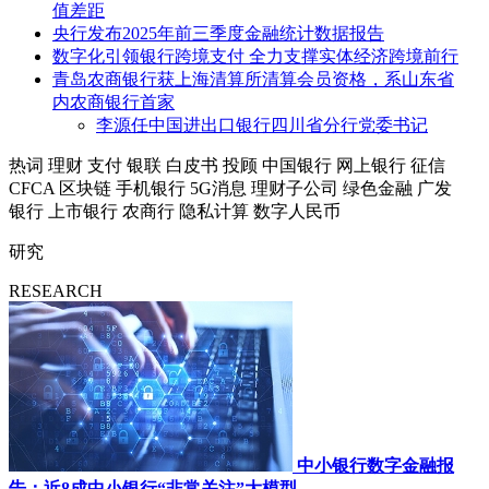
值差距
央行发布2025年前三季度金融统计数据报告
数字化引领银行跨境支付 全力支撑实体经济跨境前行
青岛农商银行获上海清算所清算会员资格，系山东省
内农商银行首家
李源任中国进出口银行四川省分行党委书记
热词
理财
支付
银联
白皮书
投顾
中国银行
网上银行
征信
CFCA
区块链
手机银行
5G消息
理财子公司
绿色金融
广发
银行
上市银行
农商行
隐私计算
数字人民币
研究
RESEARCH
中小银行数字金融报
告：近8成中小银行“非常关注”大模型