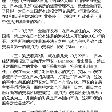
理，致使用户约580亿日元（约34亿人民币）的NEM被盗
走。日本虚拟货币交易所的运营管理不足，致使金融厅乱
了阵脚，对日本全国所有虚拟货币交易所进行现场检查。
在3月8日分别对2家进行业务停止，7家进行行政处分（其
中包括挂牌营业的2家）。
（二）3月7日，金融厅发布，在日本居住的人，不分
国籍，禁止对在日本没有注册的海外法人开设的ICO进行购
买。这里所说的未注册海外法人之中当然也包括号称全球
交易量第一的虚拟货币交易所-币安（Bianance）。
（三）紧接着第2条，就在前几天（3月22日），日本
经济新闻报道了金融厅对币安（Bianance）发出警告，禁止
其对面向日本的业务，如不采取措施，将追究其刑事责
任。币安在当天下架了对日语显示的支持。实际上币安在
前些日子一直在日本招兵埋马，打算进军日本市场，这次
的事件也彻底的让币安对进军日本市场告吹。币安的交易
主要是币币交易，面向得对象也不局限于日本。而日本金
融厅颁布的交易所牌照规定，虚拟货币交易所必须与法币
的兑换为主，并面向的对象是日本国内市场。这和币安的
服务定位显然不符。