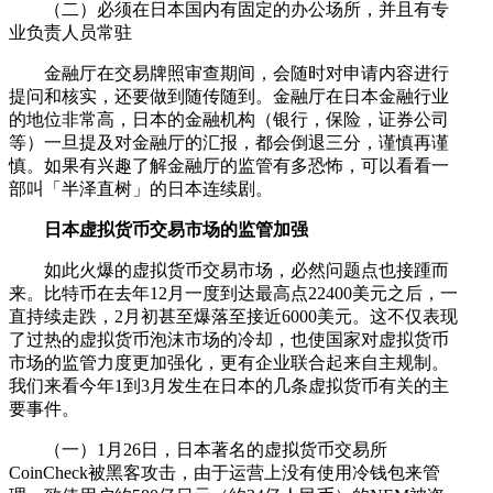
（二）必须在日本国内有固定的办公场所，并且有专
业负责人员常驻
金融厅在交易牌照审查期间，会随时对申请内容进行
提问和核实，还要做到随传随到。金融厅在日本金融行业
的地位非常高，日本的金融机构（银行，保险，证券公司
等）一旦提及对金融厅的汇报，都会倒退三分，谨慎再谨
慎。如果有兴趣了解金融厅的监管有多恐怖，可以看看一
部叫「半泽直树」的日本连续剧。
日本虚拟货币交易市场的监管加强
如此火爆的虚拟货币交易市场，必然问题点也接踵而
来。比特币在去年12月一度到达最高点22400美元之后，一
直持续走跌，2月初甚至爆落至接近6000美元。这不仅表现
了过热的虚拟货币泡沫市场的冷却，也使国家对虚拟货币
市场的监管力度更加强化，更有企业联合起来自主规制。
我们来看今年1到3月发生在日本的几条虚拟货币有关的主
要事件。
（一）1月26日，日本著名的虚拟货币交易所
CoinCheck被黑客攻击，由于运营上没有使用冷钱包来管