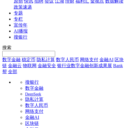
原创
快讯
招聘
会议
江湖
理财
福利汇
金视点
数据解读
政策速递
专题
专栏
宣传年
AI播报
搜银行
搜索
数字金融
稳定币
隐私计算
数字人民币
网络支付
金融AI
区块
链
金融云
物联网
金融安全
银行业数字金融创新成果展
Bank
帮
全部
搜银行
数字金融
DeepSeek
隐私计算
数字人民币
网络支付
金融AI
区块链