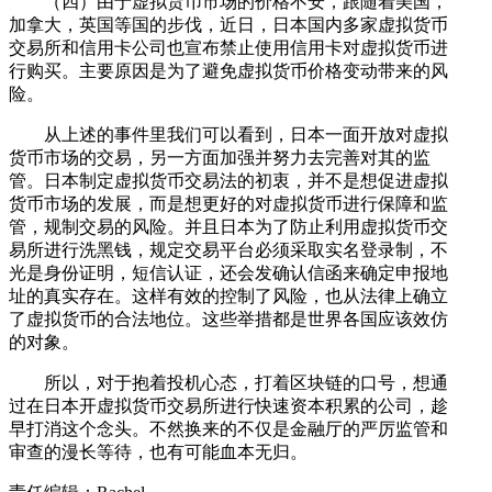
（四）由于虚拟货币市场的价格不安，跟随着美国，
加拿大，英国等国的步伐，近日，日本国内多家虚拟货币
交易所和信用卡公司也宣布禁止使用信用卡对虚拟货币进
行购买。主要原因是为了避免虚拟货币价格变动带来的风
险。
从上述的事件里我们可以看到，日本一面开放对虚拟
货币市场的交易，另一方面加强并努力去完善对其的监
管。日本制定虚拟货币交易法的初衷，并不是想促进虚拟
货币市场的发展，而是想更好的对虚拟货币进行保障和监
管，规制交易的风险。并且日本为了防止利用虚拟货币交
易所进行洗黑钱，规定交易平台必须采取实名登录制，不
光是身份证明，短信认证，还会发确认信函来确定申报地
址的真实存在。这样有效的控制了风险，也从法律上确立
了虚拟货币的合法地位。这些举措都是世界各国应该效仿
的对象。
所以，对于抱着投机心态，打着区块链的口号，想通
过在日本开虚拟货币交易所进行快速资本积累的公司，趁
早打消这个念头。不然换来的不仅是金融厅的严厉监管和
审查的漫长等待，也有可能血本无归。