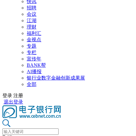
快讯
招聘
会议
江湖
理财
福利汇
金视点
专题
专栏
宣传年
BANK帮
AI播报
银行业数字金融创新成果展
全部
登录
注册
退出登录