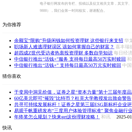
电子银行网发布的专栏、投稿以及征文相关文章，其文字、图片、视
9888），我们会第一时间核实，谢谢配合。
为你推荐
余额宝“限购”升级闲钱如何投资理财 这些银行来支招
华
职场新人难逃理财误区 该如何掌握自己的财富？
嘉丰
超四成Z世代受访者热衷投资理财 多数自学知识
每日经
中信银行推出“活钱+”服务 支持每日最高50万实时赎回
中信银行推出“活钱+” 支持每日最高50万元实时赎回
中
猜你喜欢
于变局中洞见价值，证券之星“资本力量”第十三届年度品牌
60亿美元即可“摧毁”比特币？杜克大学教授发出致命警告
共寻可持续发展标杆！证券之星第三届ESG新标杆企业评选
易观千帆重磅发布“三度用户体验管理标准” 聚焦金融行业用
年终奖怎么规划？快来get这份理财攻略！
和讯
2025-01
快讯