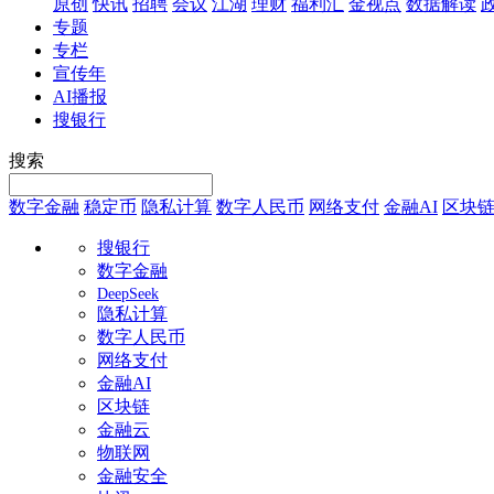
原创
快讯
招聘
会议
江湖
理财
福利汇
金视点
数据解读
专题
专栏
宣传年
AI播报
搜银行
搜索
数字金融
稳定币
隐私计算
数字人民币
网络支付
金融AI
区块
搜银行
数字金融
DeepSeek
隐私计算
数字人民币
网络支付
金融AI
区块链
金融云
物联网
金融安全