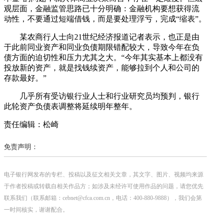
观层面，金融监管思路已十分明确：金融机构要想获得流
动性，不要通过短端借钱，而是要处理浮亏，完成“缩表”。
某农商行人士向21世纪经济报道记者表示，也正是由
于此前同业资产和同业负债期限错配较大，导致今年在负
债方面的迫切性和压力尤其之大。“今年其实基本上都没有
投放新的资产，就是找钱续资产，能够拉到个人和公司的
存款最好。”
几乎所有受访银行业人士和行业研究员均预判，银行
此轮资产负债表调整将延续明年整年。
责任编辑：松崎
免责声明：
电子银行网发布的专栏、投稿以及征文相关文章，其文字、图片、视频均来源
于作者投稿或转载自相关作品方；如涉及未经许可使用作品的问题，请您优先
联系我们（联系邮箱：cebnet@cfca.com.cn，电话：400-880-9888），我们会第
一时间核实，谢谢配合。