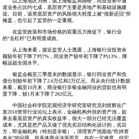
以上海地区为例，据上海银监局调研，同业业务中通
道业务占比约七成，底层资产主要是房地产和基础设施建
设。目前，该类底层资产的风险很大程度上被“借新还旧”所
掩盖，也引起了监管的一定重视。
在监管政策和市场价格的双重压力推促下，银行业
的“去杠杆”已有明显成效。
从上海来看，接近监管人士透露，上海银行业投资余
额较年初下降了约7%，同业资产较年初下降了约13%，降
幅远超全国水平。
银监会截至三季度末的数据显示，银行同业资产和负
债分别较年初下降了2.6万亿和2万亿元。而从央行统计数据
来看，截至10月末，商业银行非银金融同业的贷款也有明
显下降，较1月末下降了282亿元。
中国社会科学院宏观经济学研究室研究员刘煜辉在广
发2018资管行业论坛上表示，金融机构外挂的资产池，如
果去看底层资产的真实收益率，很大一部分已经无法覆盖
成本，尤其是把产品又做了优先劣后结构化设计的，劣后
方，即金融机构（特别是非银），清理资产池面临“吃掉资
本金”的问题，就具体商业决策而言，存在一定难度。但宏