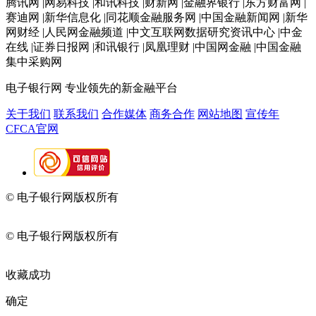
腾讯网 |网易科技 |和讯科技 |财新网 |金融界银行 |东方财富网 |
赛迪网 |新华信息化 |同花顺金融服务网 |中国金融新闻网 |新华
网财经 |人民网金融频道 |中文互联网数据研究资讯中心 |中金
在线 |证券日报网 |和讯银行 |凤凰理财 |中国网金融 |中国金融
集中采购网
电子银行网
专业领先的新金融平台
关于我们
联系我们
合作媒体
商务合作
网站地图
宣传年
CFCA官网
© 电子银行网版权所有
京ICP备05045998号-2
京公网安备
11010202009082
© 电子银行网版权所有
京ICP备05045998号-2
京公网安备
11010202009082
收藏成功
确定