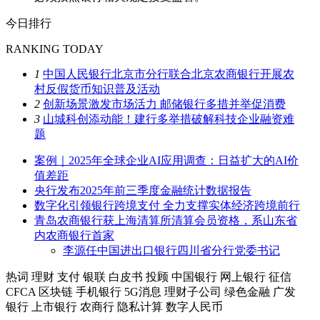
今日排行
RANKING TODAY
1
中国人民银行北京市分行联合北京农商银行开展农
村反假货币知识普及活动
2
创新场景激发市场活力 邮储银行多措并举促消费
3
山城科创添动能！建行多举措破解科技企业融资难
题
案例｜2025年全球企业AI应用调查：日益扩大的AI价
值差距
央行发布2025年前三季度金融统计数据报告
数字化引领银行跨境支付 全力支撑实体经济跨境前行
青岛农商银行获上海清算所清算会员资格，系山东省
内农商银行首家
李源任中国进出口银行四川省分行党委书记
热词
理财
支付
银联
白皮书
投顾
中国银行
网上银行
征信
CFCA
区块链
手机银行
5G消息
理财子公司
绿色金融
广发
银行
上市银行
农商行
隐私计算
数字人民币