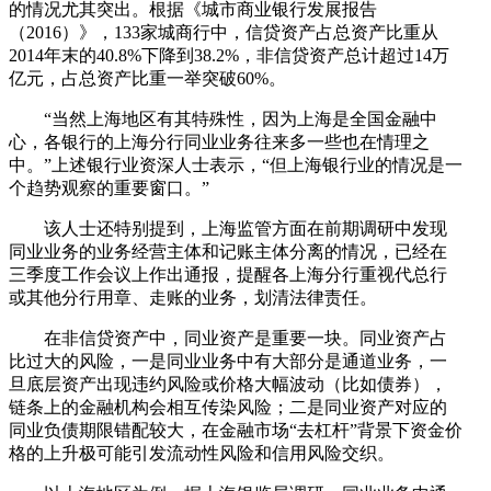
的情况尤其突出。根据《城市商业银行发展报告
（2016）》，133家城商行中，信贷资产占总资产比重从
2014年末的40.8%下降到38.2%，非信贷资产总计超过14万
亿元，占总资产比重一举突破60%。
“当然上海地区有其特殊性，因为上海是全国金融中
心，各银行的上海分行同业业务往来多一些也在情理之
中。”上述银行业资深人士表示，“但上海银行业的情况是一
个趋势观察的重要窗口。”
该人士还特别提到，上海监管方面在前期调研中发现
同业业务的业务经营主体和记账主体分离的情况，已经在
三季度工作会议上作出通报，提醒各上海分行重视代总行
或其他分行用章、走账的业务，划清法律责任。
在非信贷资产中，同业资产是重要一块。同业资产占
比过大的风险，一是同业业务中有大部分是通道业务，一
旦底层资产出现违约风险或价格大幅波动（比如债券），
链条上的金融机构会相互传染风险；二是同业资产对应的
同业负债期限错配较大，在金融市场“去杠杆”背景下资金价
格的上升极可能引发流动性风险和信用风险交织。