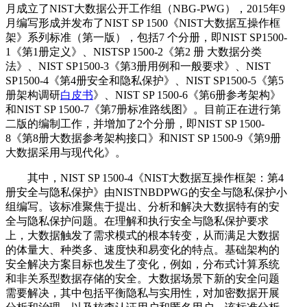
月成立了NIST大数据公开工作组（NBG-PWG），2015年9
月编写形成并发布了NIST SP 1500《NIST大数据互操作框
架》系列标准（第一版），包括7 个分册，即NIST SP1500-
1《第1册定义》、NISTSP 1500-2《第2 册 大数据分类
法》、NIST SP1500-3《第3册用例和一般要求》、NIST
SP1500-4《第4册安全和隐私保护》、NIST SP1500-5《第5
册架构调研
白皮书
》、NIST SP 1500-6《第6册参考架构》
和NIST SP 1500-7《第7册标准路线图》。目前正在进行第
二版的编制工作，并增加了2个分册，即NIST SP 1500-
8《第8册大数据参考架构接口》和NIST SP 1500-9《第9册
大数据采用与现代化》。
其中，NIST SP 1500-4《NIST大数据互操作框架：第4
册安全与隐私保护》由NISTNBDPWG的安全与隐私保护小
组编写。该标准聚焦于提出、分析和解决大数据特有的安
全与隐私保护问题。在理解和执行安全与隐私保护要求
上，大数据触发了需求模式的根本转变，从而满足大数据
的体量大、种类多、速度快和易变化的特点。基础架构的
安全解决方案目标也发生了变化，例如，分布式计算系统
和非关系型数据存储的安全。大数据场景下新的安全问题
需要解决，其中包括平衡隐私与实用性，对加密数据开展