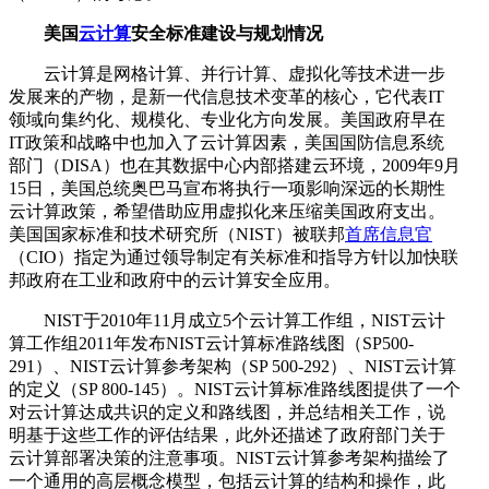
美国
云计算
安全标准建设与规划情况
云计算是网格计算、并行计算、虚拟化等技术进一步
发展来的产物，是新一代信息技术变革的核心，它代表IT
领域向集约化、规模化、专业化方向发展。美国政府早在
IT政策和战略中也加入了云计算因素，美国国防信息系统
部门（DISA）也在其数据中心内部搭建云环境，2009年9月
15日，美国总统奥巴马宣布将执行一项影响深远的长期性
云计算政策，希望借助应用虚拟化来压缩美国政府支出。
美国国家标准和技术研究所（NIST）被联邦
首席信息官
（CIO）指定为通过领导制定有关标准和指导方针以加快联
邦政府在工业和政府中的云计算安全应用。
NIST于2010年11月成立5个云计算工作组，NIST云计
算工作组2011年发布NIST云计算标准路线图（SP500-
291）、NIST云计算参考架构（SP 500-292）、NIST云计算
的定义（SP 800-145）。NIST云计算标准路线图提供了一个
对云计算达成共识的定义和路线图，并总结相关工作，说
明基于这些工作的评估结果，此外还描述了政府部门关于
云计算部署决策的注意事项。NIST云计算参考架构描绘了
一个通用的高层概念模型，包括云计算的结构和操作，此