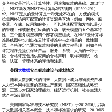
参考框架是讨论云计算特性、用途和标准的基础。2013年7
月，NIST新发布NIST云计算标准路线图（SP500-291）
v2。NIST定义的云计算是一种无处不在的、方便的模式，
按需网络访问可配置的计算资源共享池（例如，网络、服
务器、存储、应用和服务），可以快速配置和发布以最少
的管理工作或服务供应商的互动，该云模型由五个基本特
性、三个服务模型和四个部署模型组成。在NIST云计算标
准路线图中也指出在云计算标准中与之相关的一致性测
试、合格评定也通过标准相关的其他过程呈现，例如合格
评定程序是提供保证产品、服务、系统、人员的一种手
段，合格评定包括供应商的合格声明，取样和测试，检
验，认证，管理体系的评估和注册。
美国
大数据
安全标准建设与规划情况
随着大数据时代的到来，大数据正成为与物质资产和
人力资本同样重要的基础生产要素、国家基础性战略资
源，正逐步对国家治理能力、经济运行机制、社会生活方
式产生深刻影响。
美国国家标准与技术研究院（NIST）于2012年6月启动
了大数据相关基本概念、技术和标准需求的研究，2013年5