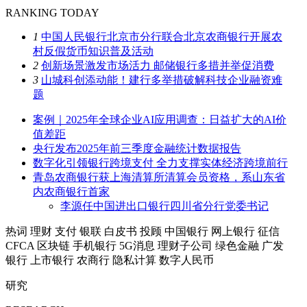
RANKING TODAY
1
中国人民银行北京市分行联合北京农商银行开展农
村反假货币知识普及活动
2
创新场景激发市场活力 邮储银行多措并举促消费
3
山城科创添动能！建行多举措破解科技企业融资难
题
案例｜2025年全球企业AI应用调查：日益扩大的AI价
值差距
央行发布2025年前三季度金融统计数据报告
数字化引领银行跨境支付 全力支撑实体经济跨境前行
青岛农商银行获上海清算所清算会员资格，系山东省
内农商银行首家
李源任中国进出口银行四川省分行党委书记
热词
理财
支付
银联
白皮书
投顾
中国银行
网上银行
征信
CFCA
区块链
手机银行
5G消息
理财子公司
绿色金融
广发
银行
上市银行
农商行
隐私计算
数字人民币
研究