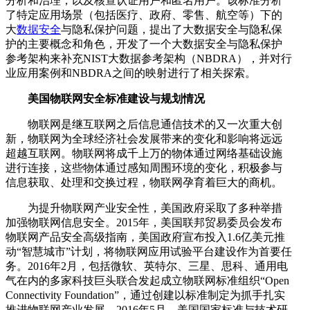
分析和治理，以及核查认证用户和匿名用户。该标准分析
了特定应用场景（包括医疗、政府、零售、航空等）下的
大
数据安全
与隐私保护问题，提出了大数据安全与隐私保
护的主要概念和角色，开发了一个大数据安全与隐私保护
参考架构来补充NIST大数据参考架构（NBDRA），并对行
业应用案例和NBDRA之间的映射进行了相关探索。
美国物联网安全标准建设与规划情况
物联网是继互联网之后信息通信技术的又一次重大创
新，物联网为全球经济社会发展带来的变化和影响将远远
超越互联网。物联网将成千上万的物体通过网络基础设施
进行连接，这些物体通过感知周围环境的变化，积极参与
信息获取、处理和交换过程，物联网孕育着巨大的商机。
为提升物联网产业安全性，美国政府采取了多种举措
加强物联网信息安全。2015年，美国联邦贸易委员会发布
物联网产品安全高级指南，美国政府宣布投入1.6亿美元推
动“智慧城市”计划，将物联网应用试验平台建设作为首要任
务。2016年2月，包括微软、英特尔、三星、思科、通用电
气在内的多家科技巨头联合发起成立物联网标准组织“Open
Connectivity Foundation”，通过创建以标准制定为抓手扎实
推进物联网产业发展。2016年5月，美国国家标准与技术研