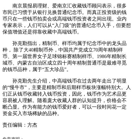
南京晨报易理财、爱南京汇收藏钱币顾问表示，很多
市民已习惯于从银行兑换普通纪念币。而真正投资级的钱
币只在一些钱币拍卖会或高端钱币投资者之间出现。业内
专家表示，人们可以从“入门级”的普通纪念币入手，但要想
保值增值还是得靠收藏中高端钱币。
孙克勤指出，精制币、样币均属于纪念币中的龙头品
种， 除了大40精制币外，中国共产党成立70周年精制样
币、第一届世界女子足球锦标赛精制样币、1986年精制长
城币、内蒙古自治区成立四十周年精制普通币是最难寻觅
的钱币品种，属于“五大珍品”。
孙克勤先生介绍，中高端钱币在过去两年走出了明显
的“慢牛市”，主要是精制币和后期样币板块涨幅特别大。人
们正从钱币收藏转入钱币投资，因此，钱币作为艺术品更
容易被人理解。随着庞大收藏人群的认知提升，价格会不
断凸显。作为有能力的钱币爱好者，可以一段时间花一定
资金买入市场稀缺的品种。
责任编辑：方杰