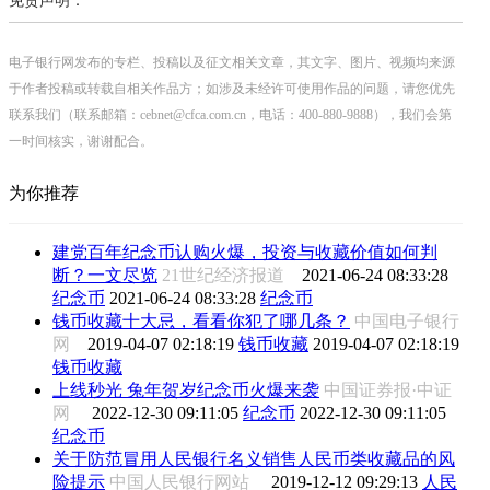
免责声明：
电子银行网发布的专栏、投稿以及征文相关文章，其文字、图片、视频均来源
于作者投稿或转载自相关作品方；如涉及未经许可使用作品的问题，请您优先
联系我们（联系邮箱：cebnet@cfca.com.cn，电话：400-880-9888），我们会第
一时间核实，谢谢配合。
为你推荐
建党百年纪念币认购火爆，投资与收藏价值如何判
断？一文尽览
21世纪经济报道
2021-06-24 08:33:28
纪念币
2021-06-24 08:33:28
纪念币
钱币收藏十大忌，看看你犯了哪几条？
中国电子银行
网
2019-04-07 02:18:19
钱币收藏
2019-04-07 02:18:19
钱币收藏
上线秒光 兔年贺岁纪念币火爆来袭
中国证券报·中证
网
2022-12-30 09:11:05
纪念币
2022-12-30 09:11:05
纪念币
关于防范冒用人民银行名义销售人民币类收藏品的风
险提示
中国人民银行网站
2019-12-12 09:29:13
人民