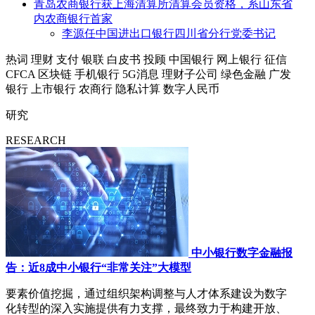
青岛农商银行获上海清算所清算会员资格，系山东省
内农商银行首家
李源任中国进出口银行四川省分行党委书记
热词
理财
支付
银联
白皮书
投顾
中国银行
网上银行
征信
CFCA
区块链
手机银行
5G消息
理财子公司
绿色金融
广发
银行
上市银行
农商行
隐私计算
数字人民币
研究
RESEARCH
中小银行数字金融报
告：近8成中小银行“非常关注”大模型
要素价值挖掘，通过组织架构调整与人才体系建设为数字
化转型的深入实施提供有力支撑，最终致力于构建开放、