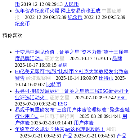
币
2019-12-12 09:29:13
人民币
兔年贺岁纪念币火爆 网上交易价涨五成
中国证券
报
2022-12-29 09:35:39
纪念币
2022-12-29 09:35:39
纪念币
猜你喜欢
于变局中洞见价值，证券之星“资本力量”第十三届年
度品牌活动...
证券之星
2025-10-17 16:39:15
品牌
2025-10-17 16:39:15
品牌
60亿美元即可“摧毁”比特币？杜克大学教授发出致命
警告
经济观察网
2025-10-14 16:09:07
比特币
2025-
10-14 16:09:07
比特币
共寻可持续发展标杆！证券之星第三届ESG新标杆企
业评选活动火...
证券之星
2025-07-10 09:32:42
ESG
2025-07-10 09:32:42
ESG
易观千帆重磅发布“三度用户体验管理标准” 聚焦金融
行业用户...
中国电子银行网
2025-03-28 09:14:41
用
户体验
2025-03-28 09:14:41
用户体验
年终奖怎么规划？快来get这份理财攻略！
和讯
2025-01-21 09:42:51
产品
2025-01-21 09:42:51
产品