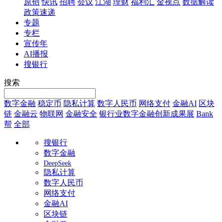
原创
快讯
招聘
会议
江湖
理财
福利汇
金视点
数据解读
政策速递
专题
专栏
宣传年
AI播报
搜银行
搜索
数字金融
稳定币
隐私计算
数字人民币
网络支付
金融AI
区块
链
金融云
物联网
金融安全
银行业数字金融创新成果展
Bank
帮
全部
搜银行
数字金融
DeepSeek
隐私计算
数字人民币
网络支付
金融AI
区块链