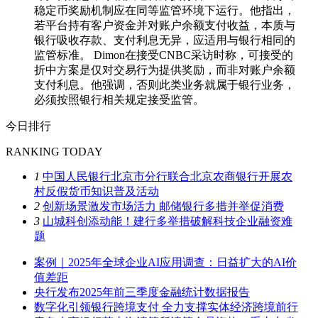
稳定币奖励机制应在同等监管环境下运行。他指出，
若平台持有客户资金并对账户余额支付收益，本质与
银行吸收存款、支付利息无异，应适用与银行相同的
监管标准。 Dimon在接受CNBC采访时称，可接受的
折中方案是仅对交易行为提供奖励，而非对账户余额
支付利息。他强调，否则此类业务就属于银行业务，
必须按照银行相关规定接受监管。
今日排行
RANKING TODAY
1
中国人民银行北京市分行联合北京农商银行开展农
村反假货币知识普及活动
2
创新场景激发市场活力 邮储银行多措并举促消费
3
山城科创添动能！建行多举措破解科技企业融资难
题
案例｜2025年全球企业AI应用调查：日益扩大的AI价
值差距
央行发布2025年前三季度金融统计数据报告
数字化引领银行跨境支付 全力支撑实体经济跨境前行