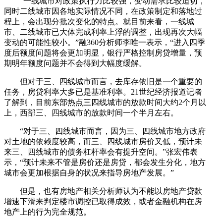
“一线城市对政策执行力比较强，变动需求比较迫切，
同时二线城市因各地实际情况不同，在政策制定和落地过
程上，会出现分批次变化的特点。就目前来看，一线城
市、二线城市已大体完成利率上浮的调整，出现再次大幅
变动的可能性较小。”融360分析师李唯一表示，“进入四季
度后额度问题将会更加明显，银行严格控制房贷增量，预
期明年额度问题并不会得到大幅度缓解。
但对于三、四线城市而言，去库存依旧是一个重要的
任务，房贷利率大多已是基准利率。21世纪经济报道记者
了解到，目前东部热点三四线城市的放款时间大约2个月以
上，西部三、四线城市的放款时间一个半月左右。
“对于三、四线城市而言，因为三、四线城市地方政府
对土地的依赖度较高，而三、四线城市房价又低，预计未
来三、四线城市的债务杠杆率会有提升空间。”张宏伟表
示，“预计未来不管是房价还是房贷，都会发生分化，地方
城市会更加根据自身的状况来指导房地产发展。”
但是，也有房地产相关分析师认为不能以房地产贷款
增速下滑来判定楼市调控已取得成效，或者金融机构在房
地产上的行为完全规范。