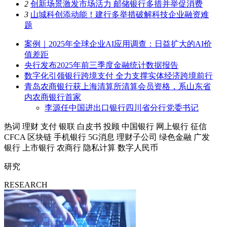
2
创新场景激发市场活力 邮储银行多措并举促消费
3
山城科创添动能！建行多举措破解科技企业融资难
题
案例｜2025年全球企业AI应用调查：日益扩大的AI价
值差距
央行发布2025年前三季度金融统计数据报告
数字化引领银行跨境支付 全力支撑实体经济跨境前行
青岛农商银行获上海清算所清算会员资格，系山东省
内农商银行首家
李源任中国进出口银行四川省分行党委书记
热词
理财
支付
银联
白皮书
投顾
中国银行
网上银行
征信
CFCA
区块链
手机银行
5G消息
理财子公司
绿色金融
广发
银行
上市银行
农商行
隐私计算
数字人民币
研究
RESEARCH