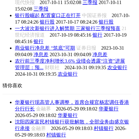
现代快报
2017-10-11 15:02:08
三季报
2017-10-11
15:02:08
三季报
银行股崛起 配置窗口正在打开
中国证券报
2017-10-
17 08:24:26
银行股
2017-10-17 08:24:26
银行股
一大波次新银行进入解禁期 三家银行三季报预喜
21
世纪经济报道
2017-10-19 08:45:16
银行
2017-10-19
08:45:16
银行
商业银行净息差 “筑底”可期
证券日报
2023-10-31
09:04:09
净息差
2023-10-31 09:04:09
净息差
农行前三季度净利增长3.6% 业绩会透露“注资”进展
管理层：预...
财联社
2024-10-31 09:19:35
农业银行
2024-10-31 09:19:35
农业银行
猜你喜欢
华夏银行现高管人事调整，首席合规官杨宏调任香港
分行行长
金融界
2026-05-29 09:18:02
华夏银行
2026-05-29 09:18:02
华夏银行
沈阳四家富民村镇银行获批解散，全部业务由盛京银
行承接
金融界
2026-05-29 09:18:03
村镇银行
2026-
05-29 09:18:03
村镇银行