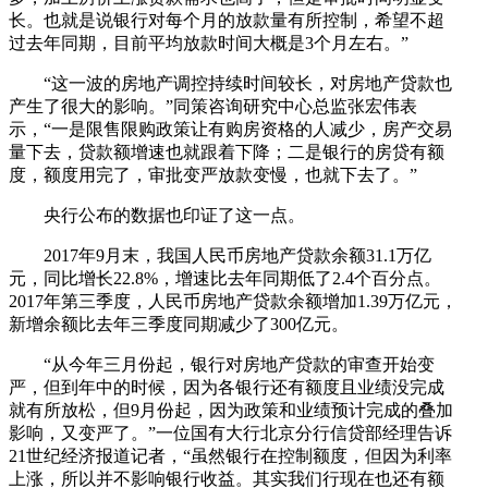
长。也就是说银行对每个月的放款量有所控制，希望不超
过去年同期，目前平均放款时间大概是3个月左右。”
“这一波的房地产调控持续时间较长，对房地产贷款也
产生了很大的影响。”同策咨询研究中心总监张宏伟表
示，“一是限售限购政策让有购房资格的人减少，房产交易
量下去，贷款额增速也就跟着下降；二是银行的房贷有额
度，额度用完了，审批变严放款变慢，也就下去了。”
央行公布的数据也印证了这一点。
2017年9月末，我国人民币房地产贷款余额31.1万亿
元，同比增长22.8%，增速比去年同期低了2.4个百分点。
2017年第三季度，人民币房地产贷款余额增加1.39万亿元，
新增余额比去年三季度同期减少了300亿元。
“从今年三月份起，银行对房地产贷款的审查开始变
严，但到年中的时候，因为各银行还有额度且业绩没完成
就有所放松，但9月份起，因为政策和业绩预计完成的叠加
影响，又变严了。”一位国有大行北京分行信贷部经理告诉
21世纪经济报道记者，“虽然银行在控制额度，但因为利率
上涨，所以并不影响银行收益。其实我们行现在也还有额