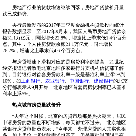
房地产行业的贷款增速继续回落，房地产贷款价升量
跌已成趋势。
央行最新发布的2017年三季度金融机构贷款投向统计
报告数据显示，至2017年9月末，我国人民币房地产贷款余
额31.1万亿元，同比增长22.8%，增速比上季末低1.4个百分
点。其中，个人住房贷款余额21.1万亿元，同比增长
26.2%，增速比上季末低4.6 个百分点。
与房贷增速下滑相对应的是房贷利率的提高。21世纪
经济报道记者致电北京地区多家银行分支机构信贷部了解
到，目前银行对首套房贷款利率一般是基准利率上浮5%到
10%，如
工商银行
、
农业银行
、
中国银行
、
建设银行
的北京
分行都表示从9月开始，北京地区首套房房贷利率已从基准
利率上浮5%。
热点城市房贷量跌价升
“去年这个时候，北京的房贷市场那是热火朝天，居民
申请房贷的数量也不断增多，每天都忙不过来。”北京地区
某银行房贷审批员表示，“今年来，办理房贷的人其实也很
多，加上房价上涨贷款需求也高了，但是审批时间明显变