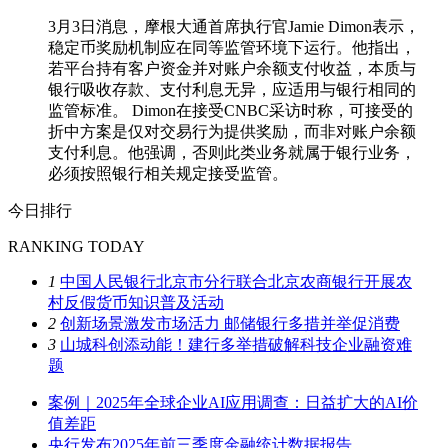
3月3日消息，摩根大通首席执行官Jamie Dimon表示，
稳定币奖励机制应在同等监管环境下运行。他指出，
若平台持有客户资金并对账户余额支付收益，本质与
银行吸收存款、支付利息无异，应适用与银行相同的
监管标准。 Dimon在接受CNBC采访时称，可接受的
折中方案是仅对交易行为提供奖励，而非对账户余额
支付利息。他强调，否则此类业务就属于银行业务，
必须按照银行相关规定接受监管。
今日排行
RANKING TODAY
1
中国人民银行北京市分行联合北京农商银行开展农
村反假货币知识普及活动
2
创新场景激发市场活力 邮储银行多措并举促消费
3
山城科创添动能！建行多举措破解科技企业融资难
题
案例｜2025年全球企业AI应用调查：日益扩大的AI价
值差距
央行发布2025年前三季度金融统计数据报告