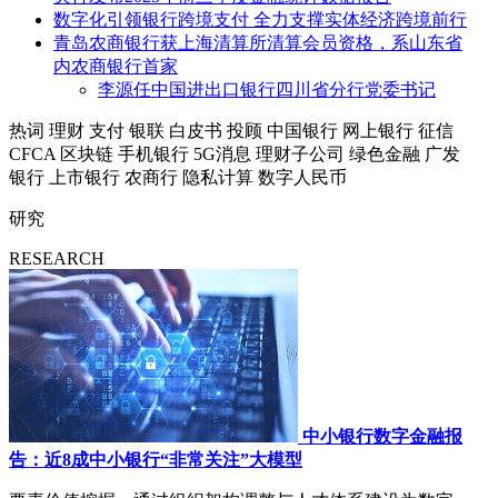
数字化引领银行跨境支付 全力支撑实体经济跨境前行
青岛农商银行获上海清算所清算会员资格，系山东省
内农商银行首家
李源任中国进出口银行四川省分行党委书记
热词
理财
支付
银联
白皮书
投顾
中国银行
网上银行
征信
CFCA
区块链
手机银行
5G消息
理财子公司
绿色金融
广发
银行
上市银行
农商行
隐私计算
数字人民币
研究
RESEARCH
中小银行数字金融报
告：近8成中小银行“非常关注”大模型