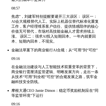
08:57
焦虑”，刘建军特别提醒要避开三大误区： 误区一：
AI会大规模替代人工。实际上机器仅替代标准化重复
工作，客户经理维系客户信任、提供情感陪伴的核心
价值无可替代，市场对高技能金融人才需求持续上
涨。 误区二：强求AI投入短期回本。一年内就要回
本、短期内回本，不现实。
金融法草案下的商业银行AI合规：从“可用”到“可控”
09:16
在金融法治建设与人工智能技术双重变革的背景下，
商业银行需厘清监管逻辑、明晰发展方向，走出一条
从技术“可用”到全程“可控”的合规发展之路，筑牢金
融科技安全防线。
摩根大通CEO Jamie Dimon：稳定币奖励机制应在“同
等监管环境”下运行
09:16