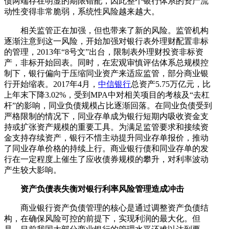
债两端存在明显的期限错配，因此整个银行体系的资产流
动性变得非常脆弱，系统性风险越来越大。
相关监管正在加强，但也带来了新的风险。监管机构
逐渐注意到这一风险，开始加强对银行表外理财配置非标
的管理，2013年“8号文”出台，限制表外理财投资非标资
产，非标开始回表。同时，在宏观审慎评估体系总规模控
制下，银行偏向于压缩同业资产来适应监管，部分商业银
行开始缩表。2017年4月，
中信银行
总资产5.75万亿元，比
上年末下降3.02%，受到MPA中对相关项目的考核及“去杠
杆”的影响，同业负债规模占比逐渐回落。在同业负债受到
严格限制的情况下，同业存单成为银行短期内吸收资金支
持或扩张资产规模的重要工具。为满足监管要求和接续资
金支持存续资产，银行不惜主动提升同业存单报价，推动
了同业存单价格的持续上行。商业银行债和同业存单的发
行在一定程度上催生了应收债券规模的攀升，对利率波动
产生较大影响。
资产负债表失衡对银行利率风险管理造成冲击
商业银行资产负债管理的核心是通过调整资产负债结
构，在确保风险可控的前提下，实现利润的最大化。但