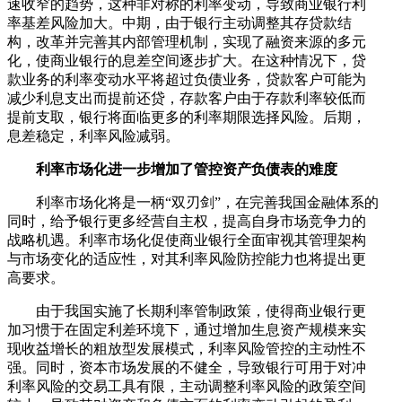
速收窄的趋势，这种非对称的利率变动，导致商业银行利
率基差风险加大。中期，由于银行主动调整其存贷款结
构，改革并完善其内部管理机制，实现了融资来源的多元
化，使商业银行的息差空间逐步扩大。在这种情况下，贷
款业务的利率变动水平将超过负债业务，贷款客户可能为
减少利息支出而提前还贷，存款客户由于存款利率较低而
提前支取，银行将面临更多的利率期限选择风险。后期，
息差稳定，利率风险减弱。
利率市场化进一步增加了管控资产负债表的难度
利率市场化将是一柄“双刃剑”，在完善我国金融体系的
同时，给予银行更多经营自主权，提高自身市场竞争力的
战略机遇。利率市场化促使商业银行全面审视其管理架构
与市场变化的适应性，对其利率风险防控能力也将提出更
高要求。
由于我国实施了长期利率管制政策，使得商业银行更
加习惯于在固定利差环境下，通过增加生息资产规模来实
现收益增长的粗放型发展模式，利率风险管控的主动性不
强。同时，资本市场发展的不健全，导致银行可用于对冲
利率风险的交易工具有限，主动调整利率风险的政策空间