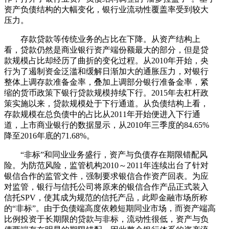
资产负债结构的大幅变化，银行业流动性覆盖率受到较大
压力。
存款贷款等传统业务的占比在下降。从资产结构上
看，贷款仍然是商业银行资产端份额最大的部分，但是贷
款规模占比却经历了曲折的变化过程。从2010年开始，央
行为了遏制资金泛滥和缓解日渐加大的通胀压力，对银行
整体上调存款准备金率，叠加上调部分银行准备金率，紧
缩的货币政策下银行贷款规模持续下行。2015年去杠杆政
策实施以来，贷款规模处于下行通道。从负债结构上看，
存款规模在总负债中的占比从2011年开始便进入下行通
道，上市商业银行的数据显示，从2010年三季度的84.65%
降至2016年底的71.68%。
“非标”和同业业务盛行，资产与负债存在期限错配风
险。为防范风险，监管机构2010～2011年连续出台了针对
银信合作的监管文件，强制要求银信合作资产回表。为应
对监管，银行与信托公司将原来的银信合作产品正式装入
信托SPV，使其成为规范的信托产品，此即金融市场所称
的“非标”。由于负债端高度依赖短期同业市场，而资产端高
比例投资于长期限的贷款与非标，流动性很低，资产与负