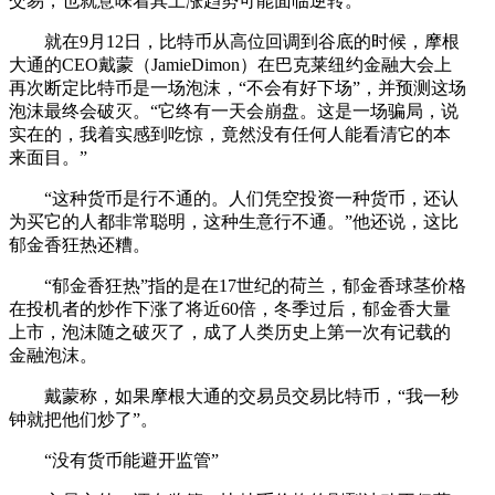
交易，也就意味着其上涨趋势可能面临逆转。
就在9月12日，比特币从高位回调到谷底的时候，摩根
大通的CEO戴蒙（JamieDimon）在巴克莱纽约金融大会上
再次断定比特币是一场泡沫，“不会有好下场”，并预测这场
泡沫最终会破灭。“它终有一天会崩盘。这是一场骗局，说
实在的，我着实感到吃惊，竟然没有任何人能看清它的本
来面目。”
“这种货币是行不通的。人们凭空投资一种货币，还认
为买它的人都非常聪明，这种生意行不通。”他还说，这比
郁金香狂热还糟。
“郁金香狂热”指的是在17世纪的荷兰，郁金香球茎价格
在投机者的炒作下涨了将近60倍，冬季过后，郁金香大量
上市，泡沫随之破灭了，成了人类历史上第一次有记载的
金融泡沫。
戴蒙称，如果摩根大通的交易员交易比特币，“我一秒
钟就把他们炒了”。
“没有货币能避开监管”