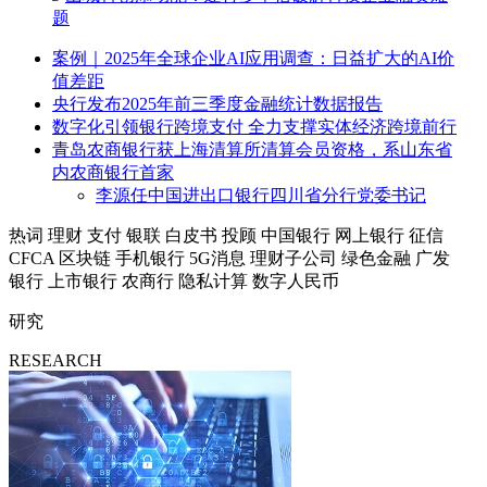
题
案例｜2025年全球企业AI应用调查：日益扩大的AI价
值差距
央行发布2025年前三季度金融统计数据报告
数字化引领银行跨境支付 全力支撑实体经济跨境前行
青岛农商银行获上海清算所清算会员资格，系山东省
内农商银行首家
李源任中国进出口银行四川省分行党委书记
热词
理财
支付
银联
白皮书
投顾
中国银行
网上银行
征信
CFCA
区块链
手机银行
5G消息
理财子公司
绿色金融
广发
银行
上市银行
农商行
隐私计算
数字人民币
研究
RESEARCH