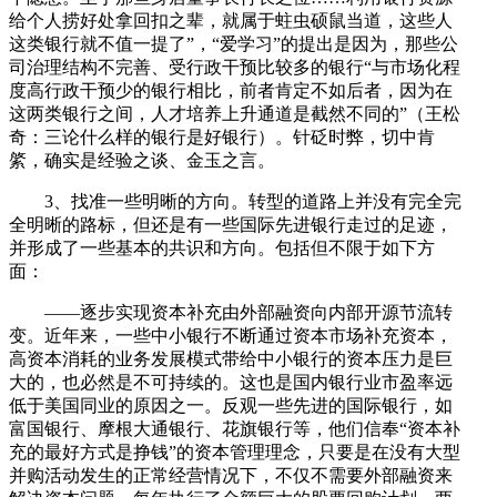
给个人捞好处拿回扣之辈，就属于蛀虫硕鼠当道，这些人
这类银行就不值一提了”，“爱学习”的提出是因为，那些公
司治理结构不完善、受行政干预比较多的银行“与市场化程
度高行政干预少的银行相比，前者肯定不如后者，因为在
这两类银行之间，人才培养上升通道是截然不同的”（王松
奇：三论什么样的银行是好银行）。针砭时弊，切中肯
綮，确实是经验之谈、金玉之言。
3、找准一些明晰的方向。转型的道路上并没有完全完
全明晰的路标，但还是有一些国际先进银行走过的足迹，
并形成了一些基本的共识和方向。包括但不限于如下方
面：
——逐步实现资本补充由外部融资向内部开源节流转
变。近年来，一些中小银行不断通过资本市场补充资本，
高资本消耗的业务发展模式带给中小银行的资本压力是巨
大的，也必然是不可持续的。这也是国内银行业市盈率远
低于美国同业的原因之一。反观一些先进的国际银行，如
富国银行、摩根大通银行、花旗银行等，他们信奉“资本补
充的最好方式是挣钱”的资本管理理念，只要是在没有大型
并购活动发生的正常经营情况下，不仅不需要外部融资来