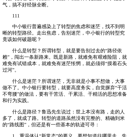
气，搞不好经脉全断。
111
中小银行普遍感染上了转型的焦虑和迷茫，找不到明
晰的转型路径。走出焦虑，告别迷茫，中小银行的转型究
竟该如何破题呢？
什么是转型？所谓转型，就是要告别过去的“路径依
赖”，闯出一条新路来。既是新路，就难免有艰难险阻，就
难免有试错成本，就难免有迷茫怅惘，就必须得“摸着石头
过河”。
什么是迷茫？所谓迷茫，无非就是小事不想做，大事
做不了。中小银行要转型，就要高度务实，自觉摒弃“干活
不弯腰”的做法，要有干苦活、干累活、干精活的思想准备
和行为实践。
什么是路径？鲁迅先生说过：世上本没有路，走的人
多了，就成了路。转型的道路虽然没有完整的、精确到米
的“路线图”，但还是有一些基本的轨迹可寻：
1、重温体认“新常态”的要义。要想知道往哪里走，先