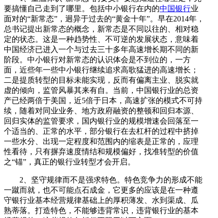
要搞懂自己走到了哪里。包括中小银行在内的
中国银行
业
面对的“新常态”，迥异于过去的“黄金十年”。早在2014年，
总书记提出新常态的概念，新常态是不同以往的、相对稳
定的状态。这是一种趋势性、不可逆的发展状态，意味着
中国经济已进入一个与过去三十多年高速增长期不同的新
阶段。中小银行对新常态的认识体会是不到位的，一方
面，近些年一些中小银行继续追求高歌猛进的高速增长；
二是提质转型的目标未能实现，反而有偏离主业、脱实就
虚的倾向，监管风暴其来有自。当前，中国银行业的总资
产已经两倍于美国，近5倍于日本，高速扩张的模式不可持
续，随着对同业业务、地方政府融资的整顿和回归本源、
回归实体的监管要求，国内银行业的规模增速会回落至一
个适当的、正常的水平，部分银行在去杠杆的过程中挤掉
一些水分、出现一定程度和范围内的缩表是正常的，应理
性看待，只有摒弃速度情结和规模偏好，找准转型的价值
之“锚”，真正的银行业转型才会开启。
2、坚守规律而不是强求特色。特色竞争力的形成不能
一蹴而就，也不可能点石成金，它更多的应该是在一种遵
守银行业基本经营规律基础上的厚积薄发、水到渠成、瓜
熟蒂落。打造特色，不能够违背常识，违背银行业的基本