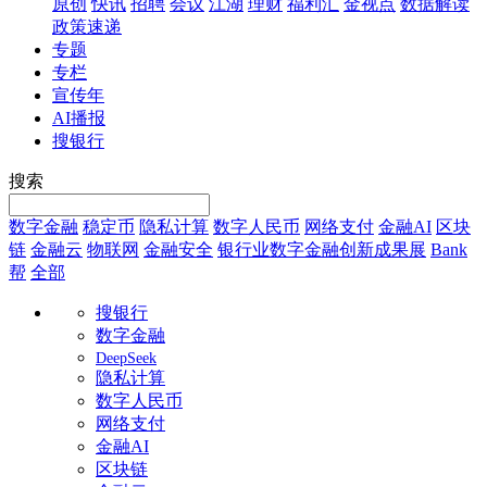
原创
快讯
招聘
会议
江湖
理财
福利汇
金视点
数据解读
政策速递
专题
专栏
宣传年
AI播报
搜银行
搜索
数字金融
稳定币
隐私计算
数字人民币
网络支付
金融AI
区块
链
金融云
物联网
金融安全
银行业数字金融创新成果展
Bank
帮
全部
搜银行
数字金融
DeepSeek
隐私计算
数字人民币
网络支付
金融AI
区块链