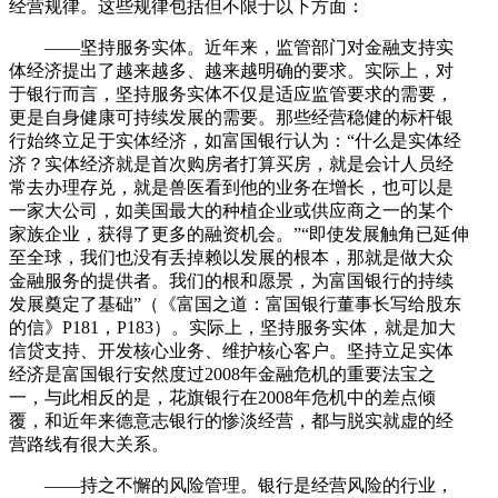
经营规律。这些规律包括但不限于以下方面：
——坚持服务实体。近年来，监管部门对金融支持实
体经济提出了越来越多、越来越明确的要求。实际上，对
于银行而言，坚持服务实体不仅是适应监管要求的需要，
更是自身健康可持续发展的需要。那些经营稳健的标杆银
行始终立足于实体经济，如富国银行认为：“什么是实体经
济？实体经济就是首次购房者打算买房，就是会计人员经
常去办理存兑，就是兽医看到他的业务在增长，也可以是
一家大公司，如美国最大的种植企业或供应商之一的某个
家族企业，获得了更多的融资机会。”“即使发展触角已延伸
至全球，我们也没有丢掉赖以发展的根本，那就是做大众
金融服务的提供者。我们的根和愿景，为富国银行的持续
发展奠定了基础”（《富国之道：富国银行董事长写给股东
的信》P181，P183）。实际上，坚持服务实体，就是加大
信贷支持、开发核心业务、维护核心客户。坚持立足实体
经济是富国银行安然度过2008年金融危机的重要法宝之
一，与此相反的是，花旗银行在2008年危机中的差点倾
覆，和近年来德意志银行的惨淡经营，都与脱实就虚的经
营路线有很大关系。
——持之不懈的风险管理。银行是经营风险的行业，