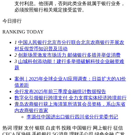
支付利息。他强调，否则此类业务就属于银行业务，
必须按照银行相关规定接受监管。
今日排行
RANKING TODAY
1
中国人民银行北京市分行联合北京农商银行开展农
村反假货币知识普及活动
2
创新场景激发市场活力 邮储银行多措并举促消费
3
山城科创添动能！建行多举措破解科技企业融资难
题
案例｜2025年全球企业AI应用调查：日益扩大的AI价
值差距
央行发布2025年前三季度金融统计数据报告
数字化引领银行跨境支付 全力支撑实体经济跨境前行
青岛农商银行获上海清算所清算会员资格，系山东省
内农商银行首家
李源任中国进出口银行四川省分行党委书记
热词
理财
支付
银联
白皮书
投顾
中国银行
网上银行
征信
CFCA
区块链
手机银行
5G消息
理财子公司
绿色金融
广发