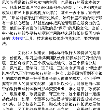
风险管理是银行经营永恒的主题，也是银行的看家本领之
一。脱离风险管理的金融创新都是伪创新，“不理性的贷款
政策让市民上很多机构历经浮沉，甚至一蹶不振，宣告破
产。”那些能够穿越百年历史风尘、始终长盛不衰的银行都
有一条核心经验，那就是始终把风险管理摆在最突出的位
置，他们从不讳言他们采取的是“保守”的风险文化。当前，
中小银行的转型要特别规避运用那些未经较长信贷周期验
证的“
大数据
”工具、技术来放松传统信贷标准、要求的做
法。
——文化和团队建设。国际标杆银行大谈特谈的是愿
景、价值观、学习型组织和团队伙伴,切换成我们习惯的语
境，王松奇老师的三个标准最接地气，这三个标准分别
是：风气正、爱学习、班子强。王松奇老师写道：“我之所
以将‘风气正’作为好银行的第一标准，就是因为看到不少银
行的成功首先是一把手董事长做人做事的成功。他们手中
握有相当大的资源支配权，如果出以公心，能够把自己掌
管的银行当成种试验田那样兢兢业业、唯才是举、敬畏客
户、敬畏市场、敬畏监管、守正出奇，这个银行就一定能
越做越好。如果一个董事长把自己掌管的银行当成谋求社
会职务、结交权贵的工具，那么就会给银行的长远发展留
下隐患。至于那些身居董事长行长之位……利用银行资源