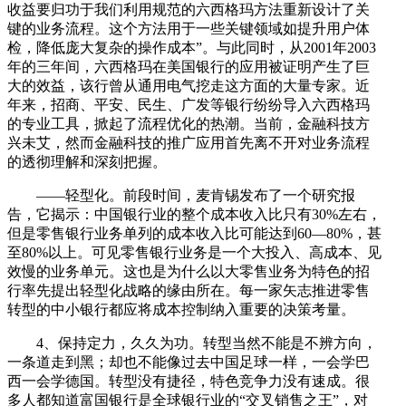
收益要归功于我们利用规范的六西格玛方法重新设计了关
键的业务流程。这个方法用于一些关键领域如提升用户体
检，降低庞大复杂的操作成本”。与此同时，从2001年2003
年的三年间，六西格玛在美国银行的应用被证明产生了巨
大的效益，该行曾从通用电气挖走这方面的大量专家。近
年来，招商、平安、民生、广发等银行纷纷导入六西格玛
的专业工具，掀起了流程优化的热潮。当前，金融科技方
兴未艾，然而金融科技的推广应用首先离不开对业务流程
的透彻理解和深刻把握。
——轻型化。前段时间，麦肯锡发布了一个研究报
告，它揭示：中国银行业的整个成本收入比只有30%左右，
但是零售银行业务单列的成本收入比可能达到60—80%，甚
至80%以上。可见零售银行业务是一个大投入、高成本、见
效慢的业务单元。这也是为什么以大零售业务为特色的招
行率先提出轻型化战略的缘由所在。每一家矢志推进零售
转型的中小银行都应将成本控制纳入重要的决策考量。
4、保持定力，久久为功。转型当然不能是不辨方向，
一条道走到黑；却也不能像过去中国足球一样，一会学巴
西一会学德国。转型没有捷径，特色竞争力没有速成。很
多人都知道富国银行是全球银行业的“交叉销售之王”，对