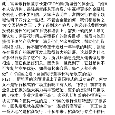
此，富国银行原董事长兼CEO约翰·斯坦普的体会是：“如果
有人告诉你，很轻易就能从现有客户中赢得更多的金融服
务机会，你不要相信。大家应该明白，富国银行在这个领
域钻研了四分之一世纪。不管含金量如何，我们都被称之
为‘交叉销售之王’，为了得到这个称号，你必须花费巨大的
投资和漫长的时间在系统和培训上，需要正确的员工导向
和认知，需要花时间去弄懂客户的财务目标，然后向他们
提供正确的产品方案，满足他们的金融需求，帮助他们取
得财务成功。你不能寄希望于通过一年半载的时间，就能
在存量客户的深度开发上取得较大的进展。这就是为什么
许多银行放弃了这个目标，所以坏消息是交叉销售做起来
很难，但它也是好消息。因为你一旦做到了，它就是你不
可复制的竞争优势。如果做起来容易，每个人都会去
做”（《富国之道：富国银行董事长写给股东的信》
P12）。斯坦普的这段话说出了富国模式的成功诀窍，何尝
又不是招行模式的生动注解呢？有人说，“招行目前在零售
业务上积累的强大实力与丰富经验，更多的是以时间换取
的，技术、专业含量并不高”。这不和斯坦普的心得讲到一
块去了吗？值得一提的是，“中国的银行业讲转型讲了很多
年，回头发现就在原地打转”（某银行高管语），真正转出
一番天地的是招商银行，十多年来，招商银行专注于耕耘