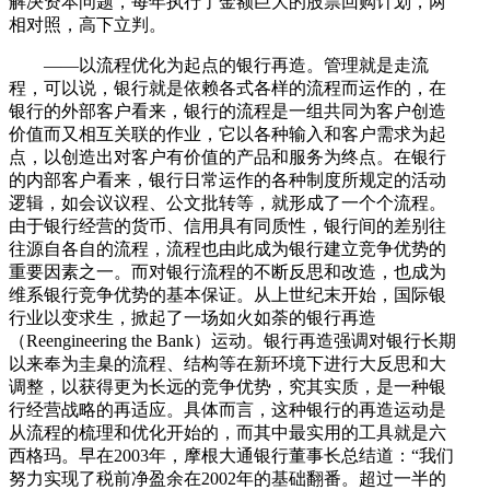
解决资本问题，每年执行了金额巨大的股票回购计划，两
相对照，高下立判。
——以流程优化为起点的银行再造。管理就是走流
程，可以说，银行就是依赖各式各样的流程而运作的，在
银行的外部客户看来，银行的流程是一组共同为客户创造
价值而又相互关联的作业，它以各种输入和客户需求为起
点，以创造出对客户有价值的产品和服务为终点。在银行
的内部客户看来，银行日常运作的各种制度所规定的活动
逻辑，如会议议程、公文批转等，就形成了一个个流程。
由于银行经营的货币、信用具有同质性，银行间的差别往
往源自各自的流程，流程也由此成为银行建立竞争优势的
重要因素之一。而对银行流程的不断反思和改造，也成为
维系银行竞争优势的基本保证。从上世纪末开始，国际银
行业以变求生，掀起了一场如火如荼的银行再造
（Reengineering the Bank）运动。银行再造强调对银行长期
以来奉为圭臬的流程、结构等在新环境下进行大反思和大
调整，以获得更为长远的竞争优势，究其实质，是一种银
行经营战略的再适应。具体而言，这种银行的再造运动是
从流程的梳理和优化开始的，而其中最实用的工具就是六
西格玛。早在2003年，摩根大通银行董事长总结道：“我们
努力实现了税前净盈余在2002年的基础翻番。超过一半的