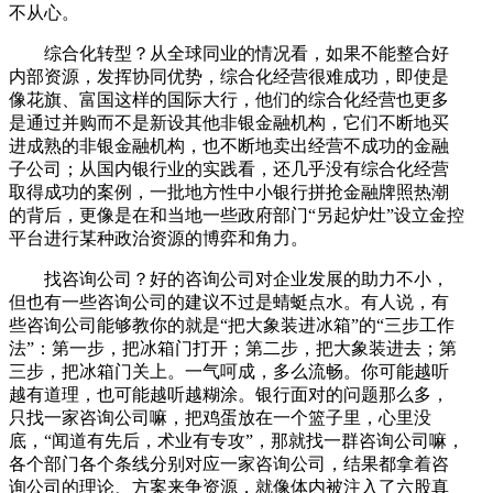
不从心。
综合化转型？从全球同业的情况看，如果不能整合好
内部资源，发挥协同优势，综合化经营很难成功，即使是
像花旗、富国这样的国际大行，他们的综合化经营也更多
是通过并购而不是新设其他非银金融机构，它们不断地买
进成熟的非银金融机构，也不断地卖出经营不成功的金融
子公司；从国内银行业的实践看，还几乎没有综合化经营
取得成功的案例，一批地方性中小银行拼抢金融牌照热潮
的背后，更像是在和当地一些政府部门“另起炉灶”设立金控
平台进行某种政治资源的博弈和角力。
找咨询公司？好的咨询公司对企业发展的助力不小，
但也有一些咨询公司的建议不过是蜻蜓点水。有人说，有
些咨询公司能够教你的就是“把大象装进冰箱”的“三步工作
法”：第一步，把冰箱门打开；第二步，把大象装进去；第
三步，把冰箱门关上。一气呵成，多么流畅。你可能越听
越有道理，也可能越听越糊涂。银行面对的问题那么多，
只找一家咨询公司嘛，把鸡蛋放在一个篮子里，心里没
底，“闻道有先后，术业有专攻”，那就找一群咨询公司嘛，
各个部门各个条线分别对应一家咨询公司，结果都拿着咨
询公司的理论、方案来争资源，就像体内被注入了六股真