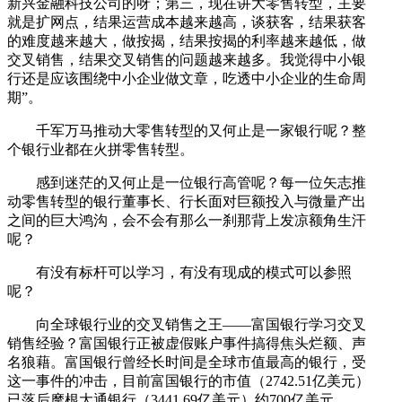
新兴金融科技公司的呀；第三，现在讲大零售转型，主要
就是扩网点，结果运营成本越来越高，谈获客，结果获客
的难度越来越大，做按揭，结果按揭的利率越来越低，做
交叉销售，结果交叉销售的问题越来越多。我觉得中小银
行还是应该围绕中小企业做文章，吃透中小企业的生命周
期”。
千军万马推动大零售转型的又何止是一家银行呢？整
个银行业都在火拼零售转型。
感到迷茫的又何止是一位银行高管呢？每一位矢志推
动零售转型的银行董事长、行长面对巨额投入与微量产出
之间的巨大鸿沟，会不会有那么一刹那背上发凉额角生汗
呢？
有没有标杆可以学习，有没有现成的模式可以参照
呢？
向全球银行业的交叉销售之王——富国银行学习交叉
销售经验？富国银行正被虚假账户事件搞得焦头烂额、声
名狼藉。富国银行曾经长时间是全球市值最高的银行，受
这一事件的冲击，目前富国银行的市值（2742.51亿美元）
已落后摩根大通银行（3441.69亿美元）约700亿美元。