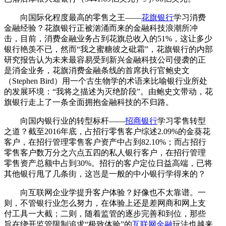
向国际化程度最高的零售之王——
花旗银行
学习消费
金融经验？花旗银行正被汹涌而来的金融科技浪潮所冲
击，目前，消费金融业务占到花旗总收入的51%，这让多少
银行艳羡不已，然而“我之蜜糖彼之砒霜”，花旗银行的内部
研究报告认为未来最容易受到新兴金融科技公司侵袭的正
是消金业务，花旗消费金融条线的首席执行官鲍史文
（Stephen Bird）用一个古生物学的术语来比喻银行业所处
的发展环境：“我将之描述为灭绝阶段”。由鲍史文带动，花
旗银行走上了一条全面拥抱金融科技的不归路。
向国内银行业的转型标杆——
招商银行
学习零售转型
之道？截至2016年底，占招行零售客户综述2.09%的金葵花
客户，在招行管理零售客户资产中占到82.10%；而占招行
零售客户数万分之六点五四的私人银行客户，在招行管理
零售资产总额中占到30%。招行的客户定位日益高端，已将
其他银行甩了几条街，这岂是一般的中小银行学得来的？
向互联网企业学提升客户体验？好像也不太靠谱。一
则，不管银行业怎么努力，在体验上还是差网商和网上支
付工具一大截；二则，随着监管的逐步完善和到位，那些
旨在绕开监管限制追求“极致体验”的
互联网金融
玩法也越来