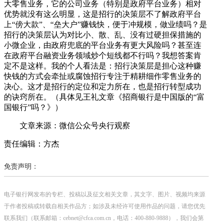
大零售业务，它的公司业务（特别是政府平台业务）相对
优势就没有这么明显，这是招行的决策层不了解政府平台
上“傍大款”、“垒大户”赚钱快，便于冲规模，做业绩吗？是
招行的决策层认为对比小、散、乱、没有过硬担保措施的
小微企业，由政府兜底的平台业务有更大风险吗？甚至连
在政府平台融资业务领域炒个短线都不行吗？我想答案肯
定不是这样。我的个人看法是：招行决策层是担心这种赚
快钱的方式会牵扯或腐蚀招行专注于精耕细作零售业务的
决心。这才是招行的定位和定力所在，也是招行转型成功
的诀窍所在。（具体见王礼文章《招商银行是中国版的“富
国银行”吗？》）
文章来源：微信公众号央行观察
责任编辑：方杰
免责声明：
电子银行网发布的专栏、投稿以及征文相关文章，其文字、图片、视频均来源
于作者投稿或转载自相关作品方；如涉及未经许可使用作品的问题，请您优先
联系我们（联系邮箱：cebnet@cfca.com.cn，电话：400-880-9888），我们会第