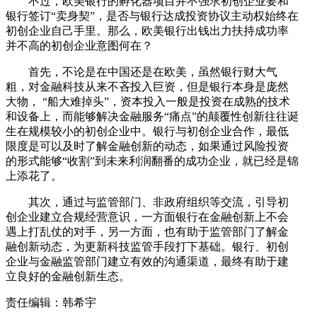
不过，欧美银行的孵化器项目并不强求初创企业要和
银行签订“卖身契”，是否与银行达成投资协议主动权始终在
初创企业自己手里。那么，欧美银行出钱出力扶持成功率
并不高的初创企业意图何在？
首先，不论是在中国还是在欧美，虽然银行财大气
粗，对金融科技从来不吝投入巨资，但是银行本身是庞然
大物， “船大难掉头”，资本投入一般是投资在成熟的技术
和设备上，而能够解决金融服务“痛点”的颠覆性创新往往诞
生在规模较小的初创企业中。银行与初创企业合作，最低
限度是可以及时了解金融创新的动态，如果通过风险投资
的形式能够“收割”到未来利润翻番的成功企业，就已经是锦
上添花了。
其次，通过与监管部门、非政府组织等交流，引导初
创企业建立合规经营意识，一方面银行在金融创新上不会
遇上打乱仗的对手，另一方面，也有助于监管部门了解金
融创新动态，为更新科技监管手段打下基础。银行、初创
企业与金融监管部门建立有效的沟通渠道，最终有助于建
立良好的金融创新生态。
责任编辑：韩希宇