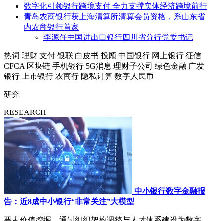
数字化引领银行跨境支付 全力支撑实体经济跨境前行
青岛农商银行获上海清算所清算会员资格，系山东省
内农商银行首家
李源任中国进出口银行四川省分行党委书记
热词
理财
支付
银联
白皮书
投顾
中国银行
网上银行
征信
CFCA
区块链
手机银行
5G消息
理财子公司
绿色金融
广发
银行
上市银行
农商行
隐私计算
数字人民币
研究
RESEARCH
中小银行数字金融报
告：近8成中小银行“非常关注”大模型
要素价值挖掘，通过组织架构调整与人才体系建设为数字