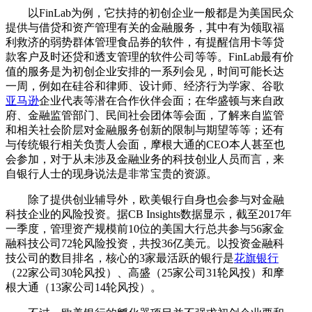
以FinLab为例，它扶持的初创企业一般都是为美国民众
提供与借贷和资产管理有关的金融服务，其中有为领取福
利救济的弱势群体管理食品券的软件，有提醒信用卡等贷
款客户及时还贷和透支管理的软件公司等等。FinLab最有价
值的服务是为初创企业安排的一系列会见，时间可能长达
一周，例如在硅谷和律师、设计师、经济行为学家、谷歌
亚马逊
企业代表等潜在合作伙伴会面；在华盛顿与来自政
府、金融监管部门、民间社会团体等会面，了解来自监管
和相关社会阶层对金融服务创新的限制与期望等等；还有
与传统银行相关负责人会面，摩根大通的CEO本人甚至也
会参加，对于从未涉及金融业务的科技创业人员而言，来
自银行人士的现身说法是非常宝贵的资源。
除了提供创业辅导外，欧美银行自身也会参与对金融
科技企业的风险投资。据CB Insights数据显示，截至2017年
一季度，管理资产规模前10位的美国大行总共参与56家金
融科技公司72轮风险投资，共投36亿美元。以投资金融科
技公司的数目排名，核心的3家最活跃的银行是
花旗银行
（22家公司30轮风投）、高盛（25家公司31轮风投）和摩
根大通（13家公司14轮风投）。