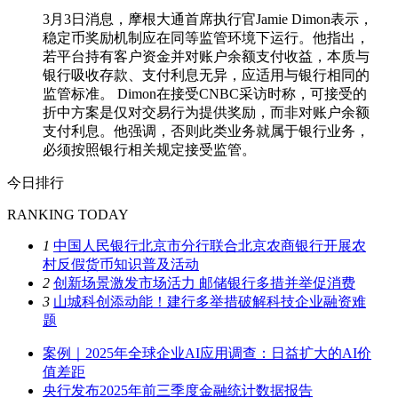
3月3日消息，摩根大通首席执行官Jamie Dimon表示，
稳定币奖励机制应在同等监管环境下运行。他指出，
若平台持有客户资金并对账户余额支付收益，本质与
银行吸收存款、支付利息无异，应适用与银行相同的
监管标准。 Dimon在接受CNBC采访时称，可接受的
折中方案是仅对交易行为提供奖励，而非对账户余额
支付利息。他强调，否则此类业务就属于银行业务，
必须按照银行相关规定接受监管。
今日排行
RANKING TODAY
1
中国人民银行北京市分行联合北京农商银行开展农
村反假货币知识普及活动
2
创新场景激发市场活力 邮储银行多措并举促消费
3
山城科创添动能！建行多举措破解科技企业融资难
题
案例｜2025年全球企业AI应用调查：日益扩大的AI价
值差距
央行发布2025年前三季度金融统计数据报告