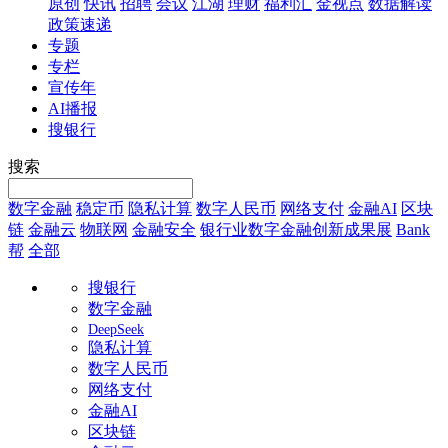
原创
快讯
招聘
会议
江湖
理财
福利汇
金视点
数据解读
政策速递
专题
专栏
宣传年
AI播报
搜银行
搜索
数字金融
稳定币
隐私计算
数字人民币
网络支付
金融AI
区块
链
金融云
物联网
金融安全
银行业数字金融创新成果展
Bank
帮
全部
搜银行
数字金融
DeepSeek
隐私计算
数字人民币
网络支付
金融AI
区块链