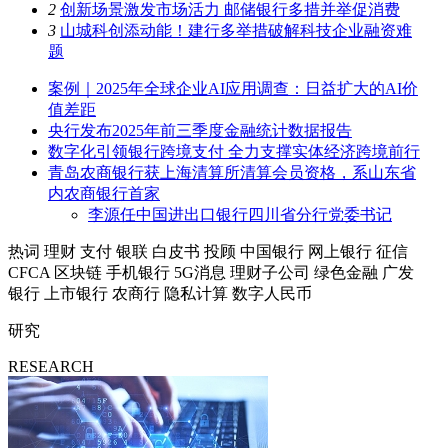
2
创新场景激发市场活力 邮储银行多措并举促消费
3
山城科创添动能！建行多举措破解科技企业融资难
题
案例｜2025年全球企业AI应用调查：日益扩大的AI价
值差距
央行发布2025年前三季度金融统计数据报告
数字化引领银行跨境支付 全力支撑实体经济跨境前行
青岛农商银行获上海清算所清算会员资格，系山东省
内农商银行首家
李源任中国进出口银行四川省分行党委书记
热词
理财
支付
银联
白皮书
投顾
中国银行
网上银行
征信
CFCA
区块链
手机银行
5G消息
理财子公司
绿色金融
广发
银行
上市银行
农商行
隐私计算
数字人民币
研究
RESEARCH