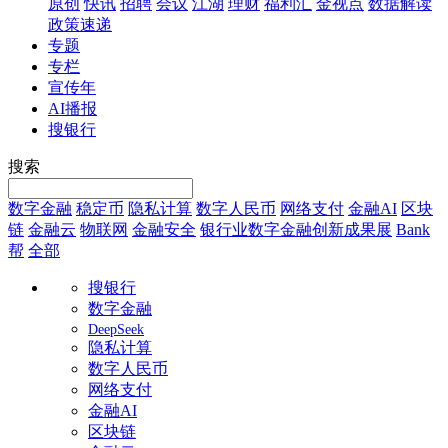
原创
快讯
招聘
会议
江湖
理财
福利汇
金视点
数据解读
政策速递
专题
专栏
宣传年
AI播报
搜银行
搜索
数字金融
稳定币
隐私计算
数字人民币
网络支付
金融AI
区块
链
金融云
物联网
金融安全
银行业数字金融创新成果展
Bank
帮
全部
搜银行
数字金融
DeepSeek
隐私计算
数字人民币
网络支付
金融AI
区块链