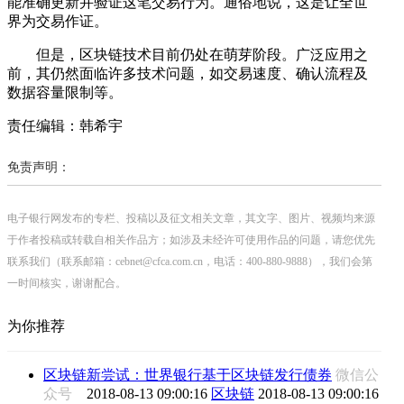
能准确更新并验证这笔交易行为。通俗地说，这是让全世
界为交易作证。
但是，区块链技术目前仍处在萌芽阶段。广泛应用之
前，其仍然面临许多技术问题，如交易速度、确认流程及
数据容量限制等。
责任编辑：韩希宇
免责声明：
电子银行网发布的专栏、投稿以及征文相关文章，其文字、图片、视频均来源
于作者投稿或转载自相关作品方；如涉及未经许可使用作品的问题，请您优先
联系我们（联系邮箱：cebnet@cfca.com.cn，电话：400-880-9888），我们会第
一时间核实，谢谢配合。
为你推荐
区块链新尝试：世界银行基于区块链发行债券
微信公
众号
2018-08-13 09:00:16
区块链
2018-08-13 09:00:16