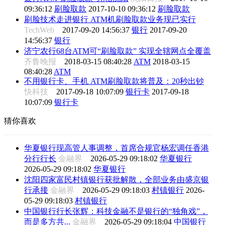
09:36:12
刷脸取款
2017-10-10 09:36:12
刷脸取款
刷脸技术走进银行 ATM机刷脸取款业务现已实行
TechWeb
2017-09-20 14:56:37
银行
2017-09-20
14:56:37
银行
济宁农行68台ATM可“刷脸取款” 实现全辖网点全覆盖
齐鲁晚报
2018-03-15 08:40:28
ATM
2018-03-15
08:40:28
ATM
不用银行卡、手机 ATM刷脸取款将普及：20秒出钞
快科技
2017-09-18 10:07:09
银行卡
2017-09-18
10:07:09
银行卡
猜你喜欢
华夏银行现高管人事调整，首席合规官杨宏调任香港
分行行长
金融界
2026-05-29 09:18:02
华夏银行
2026-05-29 09:18:02
华夏银行
沈阳四家富民村镇银行获批解散，全部业务由盛京银
行承接
金融界
2026-05-29 09:18:03
村镇银行
2026-
05-29 09:18:03
村镇银行
中国银行行长张辉：科技金融不是银行的“独角戏”，
而是多方共...
金融界
2026-05-29 09:18:04
中国银行