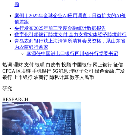
题
案例｜2025年全球企业AI应用调查：日益扩大的AI价
值差距
央行发布2025年前三季度金融统计数据报告
数字化引领银行跨境支付 全力支撑实体经济跨境前行
青岛农商银行获上海清算所清算会员资格，系山东省
内农商银行首家
李源任中国进出口银行四川省分行党委书记
热词
理财
支付
银联
白皮书
投顾
中国银行
网上银行
征信
CFCA
区块链
手机银行
5G消息
理财子公司
绿色金融
广发
银行
上市银行
农商行
隐私计算
数字人民币
研究
RESEARCH