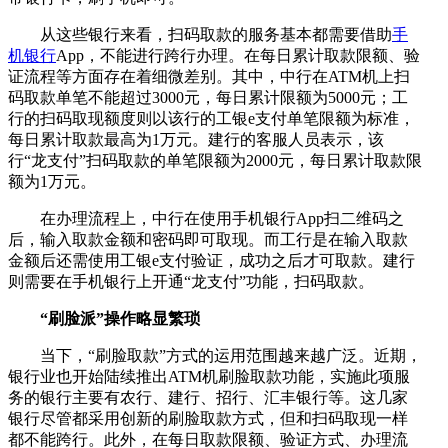
从这些银行来看，扫码取款的服务基本都需要借助
手
机银行
App，不能进行跨行办理。在每日累计取款限额、验
证流程等方面存在着细微差别。其中，中行在ATM机上扫
码取款单笔不能超过3000元，每日累计限额为5000元；工
行的扫码取现额度则以该行的工银e支付单笔限额为标准，
每日累计取款最高为1万元。建行的客服人员表示，该
行“龙支付”扫码取款的单笔限额为2000元，每日累计取款限
额为1万元。
在办理流程上，中行在使用手机银行App扫二维码之
后，输入取款金额和密码即可取现。而工行是在输入取款
金额后还需使用工银e支付验证，成功之后才可取款。建行
则需要在手机银行上开通“龙支付”功能，扫码取款。
“刷脸派”操作略显繁琐
当下，“刷脸取款”方式的运用范围越来越广泛。近期，
银行业也开始陆续推出ATM机刷脸取款功能，实施此项服
务的银行主要有农行、建行、招行、汇丰银行等。这几家
银行尽管都采用创新的刷脸取款方式，但和扫码取现一样
都不能跨行。此外，在每日取款限额、验证方式、办理流