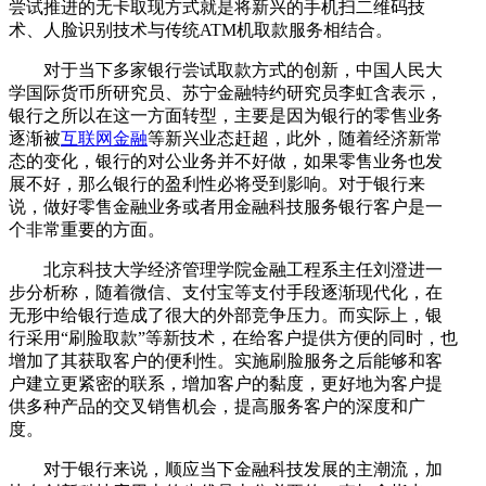
尝试推进的无卡取现方式就是将新兴的手机扫二维码技
术、人脸识别技术与传统ATM机取款服务相结合。
对于当下多家银行尝试取款方式的创新，中国人民大
学国际货币所研究员、苏宁金融特约研究员李虹含表示，
银行之所以在这一方面转型，主要是因为银行的零售业务
逐渐被
互联网金融
等新兴业态赶超，此外，随着经济新常
态的变化，银行的对公业务并不好做，如果零售业务也发
展不好，那么银行的盈利性必将受到影响。对于银行来
说，做好零售金融业务或者用金融科技服务银行客户是一
个非常重要的方面。
北京科技大学经济管理学院金融工程系主任刘澄进一
步分析称，随着微信、支付宝等支付手段逐渐现代化，在
无形中给银行造成了很大的外部竞争压力。而实际上，银
行采用“刷脸取款”等新技术，在给客户提供方便的同时，也
增加了其获取客户的便利性。实施刷脸服务之后能够和客
户建立更紧密的联系，增加客户的黏度，更好地为客户提
供多种产品的交叉销售机会，提高服务客户的深度和广
度。
对于银行来说，顺应当下金融科技发展的主潮流，加