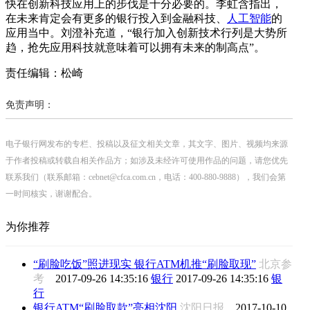
快在创新科技应用上的步伐是十分必要的。李虹含指出，
在未来肯定会有更多的银行投入到金融科技、
人工智能
的
应用当中。刘澄补充道，“银行加入创新技术行列是大势所
趋，抢先应用科技就意味着可以拥有未来的制高点”。
责任编辑：松崎
免责声明：
电子银行网发布的专栏、投稿以及征文相关文章，其文字、图片、视频均来源
于作者投稿或转载自相关作品方；如涉及未经许可使用作品的问题，请您优先
联系我们（联系邮箱：cebnet@cfca.com.cn，电话：400-880-9888），我们会第
一时间核实，谢谢配合。
为你推荐
“刷脸吃饭”照进现实 银行ATM机推“刷脸取现”
北京参
考
2017-09-26 14:35:16
银行
2017-09-26 14:35:16
银
行
银行ATM“刷脸取款”亮相沈阳
沈阳日报
2017-10-10