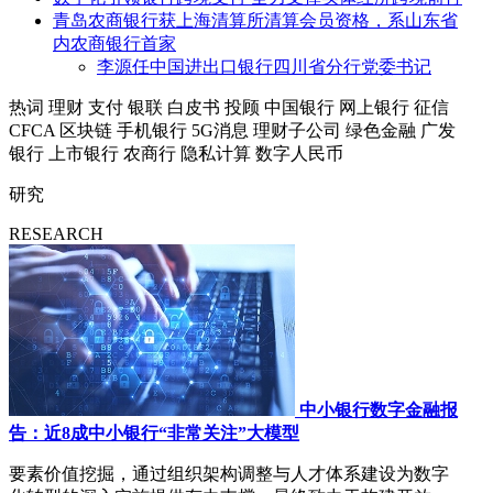
青岛农商银行获上海清算所清算会员资格，系山东省
内农商银行首家
李源任中国进出口银行四川省分行党委书记
热词
理财
支付
银联
白皮书
投顾
中国银行
网上银行
征信
CFCA
区块链
手机银行
5G消息
理财子公司
绿色金融
广发
银行
上市银行
农商行
隐私计算
数字人民币
研究
RESEARCH
中小银行数字金融报
告：近8成中小银行“非常关注”大模型
要素价值挖掘，通过组织架构调整与人才体系建设为数字