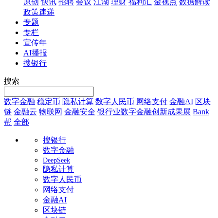
原创
快讯
招聘
会议
江湖
理财
福利汇
金视点
数据解读
政策速递
专题
专栏
宣传年
AI播报
搜银行
搜索
数字金融
稳定币
隐私计算
数字人民币
网络支付
金融AI
区块
链
金融云
物联网
金融安全
银行业数字金融创新成果展
Bank
帮
全部
搜银行
数字金融
DeepSeek
隐私计算
数字人民币
网络支付
金融AI
区块链