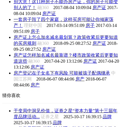
别大意！这11种房子不能办房产证，你的房子可能变
别人的了！
融360
2017-08-04 10:09:04
房产证
2017-
08-04 10:09:04
房产证
一套房子毁了四个家庭，这样买房可能让你倾家荡
产！
理财中国
2017-03-14 09:51:09
房子
2017-03-14
09:51:09
房子
房产证上怎么加名减名最划算？政策收紧后更要知道
的买房规则
融360
2018-09-25 08:27:52
房产证
2018-
09-25 08:27:52
房产证
房产证怎样加名减名最靠谱？楼市政策收紧后更要知
道这些
融360
2017-04-20 13:12:06
房产证
2017-04-20
13:12:06
房产证
房产登记在子女名下有风险 可能被孩子配偶继承
中
国江苏网
2018-06-07 08:44:06
房产
2018-06-07
08:44:06
房产
猜你喜欢
于变局中洞见价值，证券之星“资本力量”第十三届年
度品牌活动...
证券之星
2025-10-17 16:39:15
品牌
2025-10-17 16:39:15
品牌