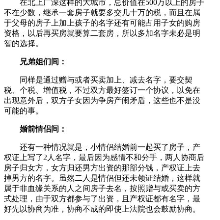
在北上广深这样的大城市，总价值在500万以上的房子
不在少数，继承一套房子就要多交几十万的税，而且在属
于父母的房子上加上孩子的名字还有可能占用子女的购房
资格，以后再买房就要算二套房，所以多加名字未必是明
智的选择。
兄弟姐们间：
同样是通过赠与或者买卖加上、减去名字，要交契
税、个税、增值税，不过双方最好签订一个协议，以免在
出现意外后，双方子女因为争房产闹矛盾，这些也不是没
可能的事。
婚前情侣间：
还有一种情况就是，小情侣结婚前一起买了房子，产
权证上写了2人名字，最后因为感情不和分手，两人协商后
房子归女方，女方归还男方出资的那部分钱，产权证上去
掉男方的名字。虽然二人是情侣但还未领证结婚，这样就
属于非血缘关系的人之间房子去名，按照赠与或买卖的方
式处理，由于双方都参与了出资，且产权证都有名字，最
好先以协商为准，协商不成的即使上法院也会鼓励协商。