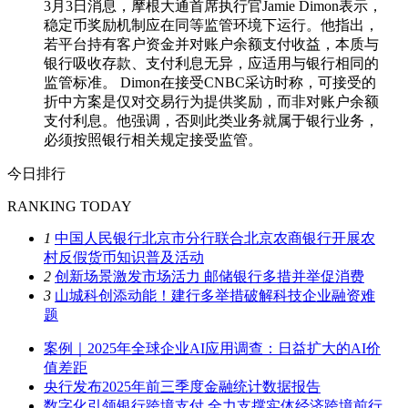
3月3日消息，摩根大通首席执行官Jamie Dimon表示，
稳定币奖励机制应在同等监管环境下运行。他指出，
若平台持有客户资金并对账户余额支付收益，本质与
银行吸收存款、支付利息无异，应适用与银行相同的
监管标准。 Dimon在接受CNBC采访时称，可接受的
折中方案是仅对交易行为提供奖励，而非对账户余额
支付利息。他强调，否则此类业务就属于银行业务，
必须按照银行相关规定接受监管。
今日排行
RANKING TODAY
1
中国人民银行北京市分行联合北京农商银行开展农
村反假货币知识普及活动
2
创新场景激发市场活力 邮储银行多措并举促消费
3
山城科创添动能！建行多举措破解科技企业融资难
题
案例｜2025年全球企业AI应用调查：日益扩大的AI价
值差距
央行发布2025年前三季度金融统计数据报告
数字化引领银行跨境支付 全力支撑实体经济跨境前行