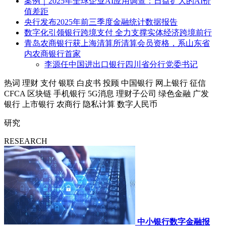
案例｜2025年全球企业AI应用调查：日益扩大的AI价
值差距
央行发布2025年前三季度金融统计数据报告
数字化引领银行跨境支付 全力支撑实体经济跨境前行
青岛农商银行获上海清算所清算会员资格，系山东省
内农商银行首家
李源任中国进出口银行四川省分行党委书记
热词
理财
支付
银联
白皮书
投顾
中国银行
网上银行
征信
CFCA
区块链
手机银行
5G消息
理财子公司
绿色金融
广发
银行
上市银行
农商行
隐私计算
数字人民币
研究
RESEARCH
中小银行数字金融报