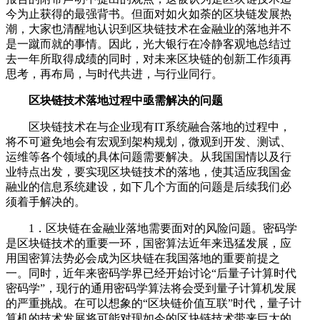
今为止获得的最强背书。但面对如火如荼的区块链发展热
潮，大家也清醒地认识到区块链技术在金融业的落地并不
是一蹴而就的事情。因此，光大银行在冷静客观地总结过
去一年所取得成绩的同时，对未来区块链的创新工作须再
思考，再布局，与时代共进，与行业同行。
区块链技术落地过程中亟需解决的问题
区块链技术在与企业现有IT系统融合落地的过程中，
将不可避免地会有宏观到架构规划，微观到开发、测试、
运维等各个领域的具体问题需要解决。从我国国情以及行
业特点出发，要实现区块链技术的落地，使其适应我国金
融业的信息系统建设，如下几个方面的问题是后续我们必
须着手解决的。
1．区块链在金融业落地需要面对的风险问题。密码学
是区块链技术的重要一环，国密算法近年来迅猛发展，应
用国密算法势必会成为区块链在我国落地的重要前提之
一。同时，近年来密码学界已经开始讨论“后量子计算时代
密码学”，现行的通用密码学算法将会受到量子计算机发展
的严重挑战。在可以想象的“区块链价值互联”时代，量子计
算机的技术发展将可能对现如今的区块链技术带来巨大的