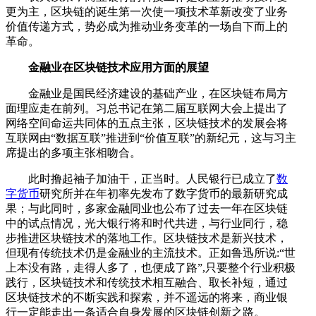
更为主，区块链的诞生第一次使一项技术革新改变了业务
价值传递方式，势必成为推动业务变革的一场自下而上的
革命。
金融业在区块链技术应用方面的展望
金融业是国民经济建设的基础产业，在区块链布局方
面理应走在前列。习总书记在第二届互联网大会上提出了
网络空间命运共同体的五点主张，区块链技术的发展会将
互联网由“数据互联”推进到“价值互联”的新纪元，这与习主
席提出的多项主张相吻合。
此时撸起袖子加油干，正当时。人民银行已成立了
数
字货币
研究所并在年初率先发布了数字货币的最新研究成
果；与此同时，多家金融同业也公布了过去一年在区块链
中的试点情况，光大银行将和时代共进，与行业同行，稳
步推进区块链技术的落地工作。区块链技术是新兴技术，
但现有传统技术仍是金融业的主流技术。正如鲁迅所说:“世
上本没有路，走得人多了，也便成了路”,只要整个行业积极
践行，区块链技术和传统技术相互融合、取长补短，通过
区块链技术的不断实践和探索，并不遥远的将来，商业银
行一定能走出一条适合自身发展的区块链创新之路。