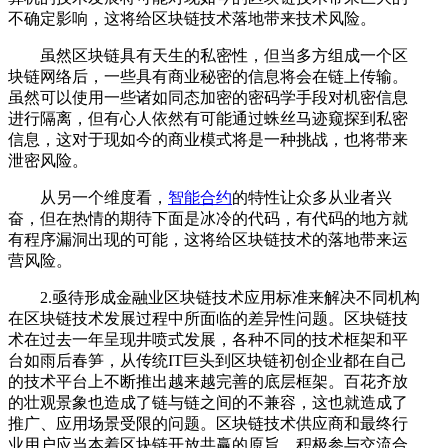
不确定影响，这将给区块链技术落地带来技术风险。
虽然区块链具有天生的私密性，但当多方组成一个区
块链网络后，一些具有商业秘密的信息将会在链上传输。
虽然可以使用一些诸如同态加密的密码学手段对机密信息
进行隔离，但有心人依然有可能通过蛛丝马迹窥探到私密
信息，这对于现如今的商业模式将是一种挑战，也将带来
泄密风险。
从另一个维度看，
智能合约
的特性让众多从业者兴
奋，但在热情的期待下面是冰冷的代码，有代码的地方就
有程序漏洞出现的可能，这将给区块链技术的落地带来运
营风险。
2.亟待形成金融业区块链技术应用标准来解决不同机构
在区块链技术发展过程中所面临的差异性问题。区块链技
术在过去一年呈现井喷式发展，各种不同的技术框架和平
台如雨后春笋，从传统IT巨头到区块链初创企业都在自己
的技术平台上不断推出越来越完善的底层框架。百花齐放
的壮观景象也造成了链与链之间的不兼容，这也就造成了
推广、应用场景受限的问题。区块链技术供应商和最终行
业用户应当本着区块链开放共赢的原旨，积极参与交流合