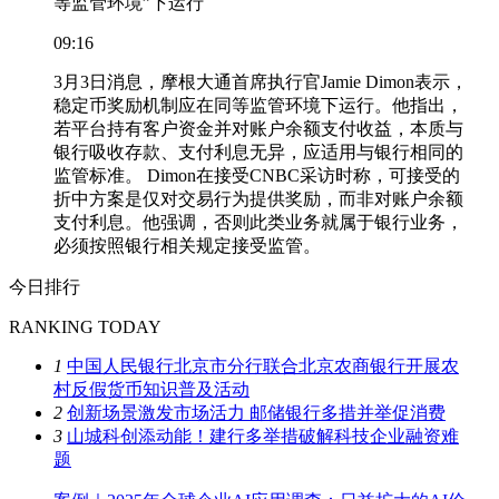
等监管环境”下运行
09:16
3月3日消息，摩根大通首席执行官Jamie Dimon表示，
稳定币奖励机制应在同等监管环境下运行。他指出，
若平台持有客户资金并对账户余额支付收益，本质与
银行吸收存款、支付利息无异，应适用与银行相同的
监管标准。 Dimon在接受CNBC采访时称，可接受的
折中方案是仅对交易行为提供奖励，而非对账户余额
支付利息。他强调，否则此类业务就属于银行业务，
必须按照银行相关规定接受监管。
今日排行
RANKING TODAY
1
中国人民银行北京市分行联合北京农商银行开展农
村反假货币知识普及活动
2
创新场景激发市场活力 邮储银行多措并举促消费
3
山城科创添动能！建行多举措破解科技企业融资难
题