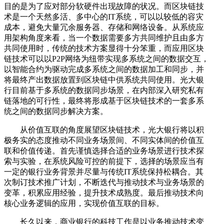
目的是为了应对部分软硬件出现故障的状况。而区块链技
术是一个天然多活、多中心的IT系统，可以以较低的容灾
成本，避免大量冗余服务器、存储和网络设备。从系统应
用架构角度来看，当一个数据需要多方共同维护且由多方
共同使用时，传统的技术方案显得十分笨重，而应用区块
链技术可以以P2P网络为纽带实现多系统之间的数据交互，
以智能合约为驱动完成多系统之间的数据加工和同步，并
将最终产出数据放置到区块链中供系统共同使用。光大银
行目前基于多系统的数据同步场景，在内部深入研究私有
链落地的可行性，最终将形成基于区块链技术的一套多系
统之间的数据同步解决方案。
从价值互联的角度展望区块链技术，光大银行将以积
极务实的态度推动不同业务场景间、不同实体间的价值互
联和价值传递。首先谨慎选择合适的业务场景进行技术探
索与实验，在系统风险可控的前提下，选择的场景应当有
一定的银行业务背景并尽量与传统IT系统保持松耦合。其
次制订技术推广计划，不断迭代与推动技术与业务场景的
变革，积累应用经验，提升技术成熟度。最后推动技术向
核心业务逻辑的应用，实现价值互联的目标。
长久以来，商业银行的科技工作是以业务推动技术变