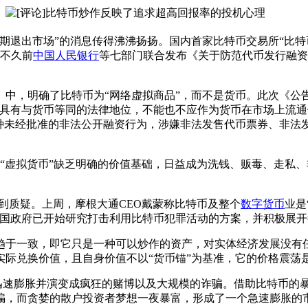
退出市场”的消息传得沸沸扬扬。国内首家比特币交易所“比特
。不久前
中国人民银行
等七部门联合发布《关于防范代币发行融资
中，明确了比特币为“网络虚拟商品”，而不是货币。此次《公
不具有与货币等同的法律地位，不能也不应作为货币在市场上流
一种未经批准的非法公开融资行为，涉嫌非法发售代币票券、非法
“虚拟货币”缺乏明确的价值基础，日益成为洗钱、贩毒、走私
到质疑。上周，摩根大通CEO戴蒙称比特币及整个
数字货币
业是
多国政府已开始研究打击利用比特币犯罪活动的方案，并积极展开
于一致，即它只是一种可以炒作的资产，对实体经济发展没有任
实际兑换价值，且自身价值不以“货币锚”为基准，它的价格震荡
速膨胀并演变成疯狂的赌博以及大规模的诈骗。借助比特币的暴
骗，而贪婪的散户投资者梦想一夜暴富，形成了一个急速膨胀的