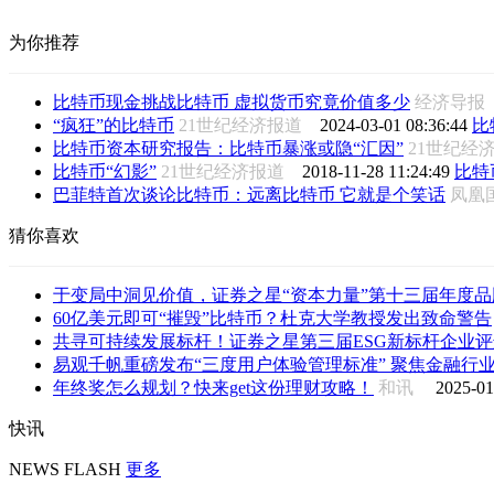
为你推荐
比特币现金挑战比特币 虚拟货币究竟价值多少
经济导
“疯狂”的比特币
21世纪经济报道
2024-03-01 08:36:44
比
比特币资本研究报告：比特币暴涨或隐“汇因”
21世纪
比特币“幻影”
21世纪经济报道
2018-11-28 11:24:49
比特
巴菲特首次谈论比特币：远离比特币 它就是个笑话
凤凰国
猜你喜欢
于变局中洞见价值，证券之星“资本力量”第十三届年度品牌
60亿美元即可“摧毁”比特币？杜克大学教授发出致命警告
共寻可持续发展标杆！证券之星第三届ESG新标杆企业评选
易观千帆重磅发布“三度用户体验管理标准” 聚焦金融行业用
年终奖怎么规划？快来get这份理财攻略！
和讯
2025-01
快讯
NEWS FLASH
更多