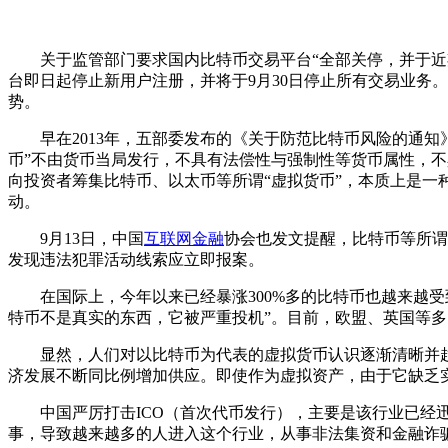
关于监管部门要求国内比特币交易平台“全部关停，并于近期
台即日起停止新用户注册，并将于9月30日停止所有交易业务
势。
早在2013年，五部委发布的《关于防范比特币风险的通知》
币”不由货币当局发行，不具有法偿性与强制性等货币属性，
向投资者筹集比特币、以太币等所谓“虚拟货币”，本质上是
动。
9月13日，中国
互联网金融
协会也发文提醒，比特币等所谓
发现违法犯罪活动线索应立即报案。
在国际上，今年以来已经暴涨300%多的比特币也越来越受
特币不是真实的东西，它被严重投机”。目前，欧盟、英国等
显然，人们对以比特币为代表的虚拟货币认识逐渐清晰并趋
济发展不断同比例增加供应。即使作为虚拟资产，由于它缺乏
中国严厉打击ICO（首次代币发行），主要是该行业已经迅
事，导致越来越多的人进入这个行业，从事非法集资和金融诈