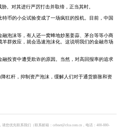
威胁。对其进行严厉打击并取缔，正当其时。
特币的小众试验变成了一场疯狂的投机。目前，中国
融泡沫等，有人还一窝蜂地炒葱姜蒜、茅台等等小商
成羊群效应，就会迅速泡沫化。这说明我们的金融市场
融投资中遭受欺诈的原因。当然，对高回报率的追求
力降杠杆，抑制资产泡沫，缓解人们对于通货膨胀和资
联系邮箱：cebnet@cfca.com.cn，电话：400-880-