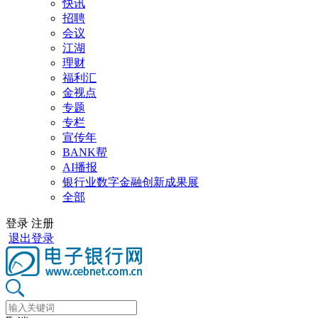
快讯
招聘
会议
江湖
理财
福利汇
金视点
专题
专栏
宣传年
BANK帮
AI播报
银行业数字金融创新成果展
全部
登录
注册
退出登录