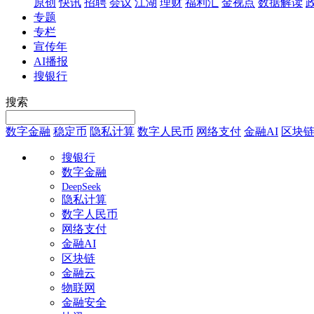
原创
快讯
招聘
会议
江湖
理财
福利汇
金视点
数据解读
专题
专栏
宣传年
AI播报
搜银行
搜索
数字金融
稳定币
隐私计算
数字人民币
网络支付
金融AI
区块
搜银行
数字金融
DeepSeek
隐私计算
数字人民币
网络支付
金融AI
区块链
金融云
物联网
金融安全