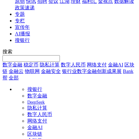
原创
快讯
招聘
会议
江湖
理财
福利汇
金视点
数据解读
政策速递
专题
专栏
宣传年
AI播报
搜银行
搜索
数字金融
稳定币
隐私计算
数字人民币
网络支付
金融AI
区块
链
金融云
物联网
金融安全
银行业数字金融创新成果展
Bank
帮
全部
搜银行
数字金融
DeepSeek
隐私计算
数字人民币
网络支付
金融AI
区块链