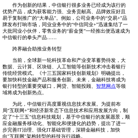
作为创新的结果，中信银行很多业务已经成为该行的
优势产品，成为获客能力强、业务贡献高、品牌效应好且
易于复制推广的“大单品”。例如，公司业务中的“交易+”品
牌发布打响市场，同业业务中的“中信同业+”迅速集结了一
大批同业小伙伴，零售业务的“薪金煲”一经推出便迅速成为
中信银行的拳头产品……
跨界融合助推业务转型
当前，全球新一轮科技革命和产业变革蓄势待发，大
数据、云计算、区块链、人工智能等创新技术冲击着银行
传统经营模式。《十三五国家科技创新规划》明确提出，
要加快科技金融产品和服务创新。未来，金融科技将成为
银行转型的重要突破口，网贷、智能投顾、
智慧网点
等领
域将成为创新热点。
为此，中信银行高度重视信息技术发展。为提前布
局“互联网+”和经济新常态下信息技术和应用发展方向，制
定了“十三五”信息科技规划，基于中信银行的发展愿景，顺
应金融服务移动化、智能化和便捷化的趋势，提出了进一
步完善IT治理、强化IT基础管理，深耕金融科技，加快
向"互联网"架构转型的科技兴行战略。