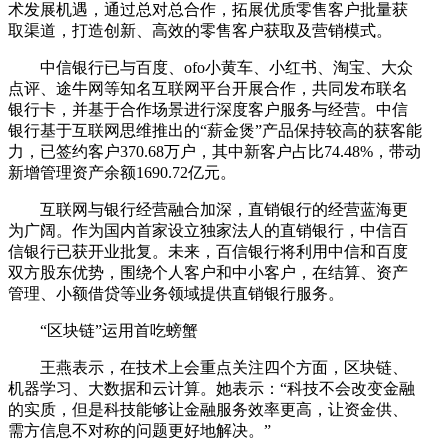
术发展机遇，通过总对总合作，拓展优质零售客户批量获
取渠道，打造创新、高效的零售客户获取及营销模式。
中信银行已与百度、ofo小黄车、小红书、淘宝、大众
点评、途牛网等知名互联网平台开展合作，共同发布联名
银行卡，并基于合作场景进行深度客户服务与经营。中信
银行基于互联网思维推出的“薪金煲”产品保持较高的获客能
力，已签约客户370.68万户，其中新客户占比74.48%，带动
新增管理资产余额1690.72亿元。
互联网与银行经营融合加深，直销银行的经营蓝海更
为广阔。作为国内首家设立独家法人的直销银行，中信百
信银行已获开业批复。未来，百信银行将利用中信和百度
双方股东优势，围绕个人客户和中小客户，在结算、资产
管理、小额借贷等业务领域提供直销银行服务。
“区块链”运用首吃螃蟹
王燕表示，在技术上会重点关注四个方面，区块链、
机器学习、大数据和云计算。她表示：“科技不会改变金融
的实质，但是科技能够让金融服务效率更高，让资金供、
需方信息不对称的问题更好地解决。”