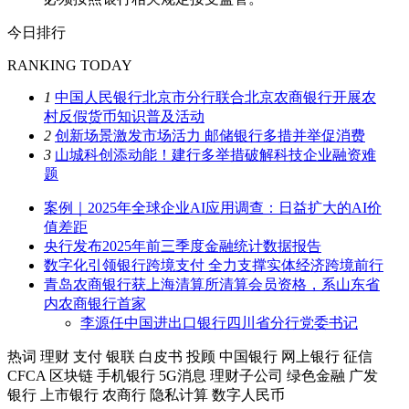
今日排行
RANKING TODAY
1
中国人民银行北京市分行联合北京农商银行开展农
村反假货币知识普及活动
2
创新场景激发市场活力 邮储银行多措并举促消费
3
山城科创添动能！建行多举措破解科技企业融资难
题
案例｜2025年全球企业AI应用调查：日益扩大的AI价
值差距
央行发布2025年前三季度金融统计数据报告
数字化引领银行跨境支付 全力支撑实体经济跨境前行
青岛农商银行获上海清算所清算会员资格，系山东省
内农商银行首家
李源任中国进出口银行四川省分行党委书记
热词
理财
支付
银联
白皮书
投顾
中国银行
网上银行
征信
CFCA
区块链
手机银行
5G消息
理财子公司
绿色金融
广发
银行
上市银行
农商行
隐私计算
数字人民币