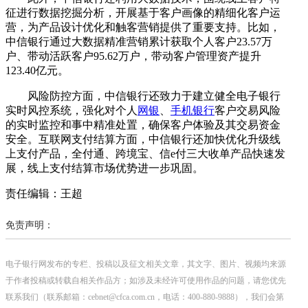
征进行数据挖掘分析，开展基于客户画像的精细化客户运
营，为产品设计优化和触客营销提供了重要支持。比如，
中信银行通过大数据精准营销累计获取个人客户23.57万
户、带动活跃客户95.62万户，带动客户管理资产提升
123.40亿元。
风险防控方面，中信银行还致力于建立健全电子银行
实时风控系统，强化对个人
网银
、
手机银行
客户交易风险
的实时监控和事中精准处置，确保客户体验及其交易资金
安全。互联网支付结算方面，中信银行还加快优化升级线
上支付产品，全付通、跨境宝、信e付三大收单产品快速发
展，线上支付结算市场优势进一步巩固。
责任编辑：王超
免责声明：
电子银行网发布的专栏、投稿以及征文相关文章，其文字、图片、视频均来源
于作者投稿或转载自相关作品方；如涉及未经许可使用作品的问题，请您优先
联系我们（联系邮箱：cebnet@cfca.com.cn，电话：400-880-9888），我们会第