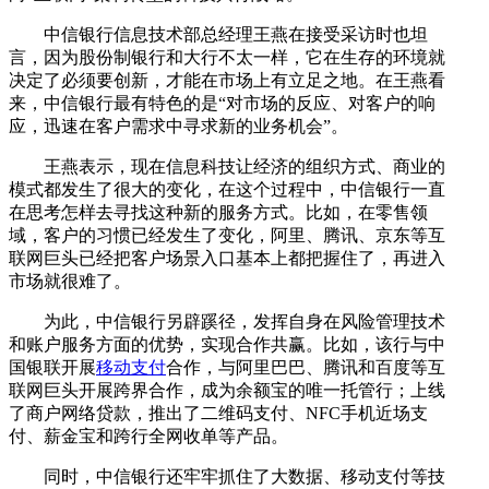
中信银行信息技术部总经理王燕在接受采访时也坦
言，因为股份制银行和大行不太一样，它在生存的环境就
决定了必须要创新，才能在市场上有立足之地。在王燕看
来，中信银行最有特色的是“对市场的反应、对客户的响
应，迅速在客户需求中寻求新的业务机会”。
王燕表示，现在信息科技让经济的组织方式、商业的
模式都发生了很大的变化，在这个过程中，中信银行一直
在思考怎样去寻找这种新的服务方式。比如，在零售领
域，客户的习惯已经发生了变化，阿里、腾讯、京东等互
联网巨头已经把客户场景入口基本上都把握住了，再进入
市场就很难了。
为此，中信银行另辟蹊径，发挥自身在风险管理技术
和账户服务方面的优势，实现合作共赢。比如，该行与中
国银联开展
移动支付
合作，与阿里巴巴、腾讯和百度等互
联网巨头开展跨界合作，成为余额宝的唯一托管行；上线
了商户网络贷款，推出了二维码支付、NFC手机近场支
付、薪金宝和跨行全网收单等产品。
同时，中信银行还牢牢抓住了大数据、移动支付等技