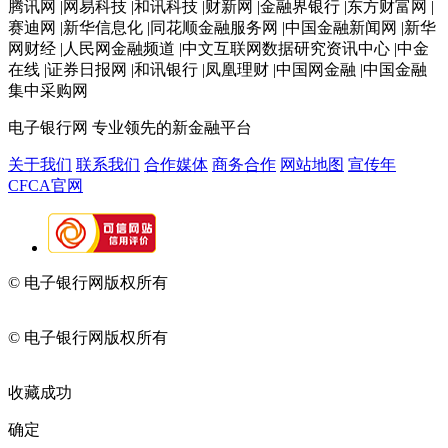
腾讯网 |网易科技 |和讯科技 |财新网 |金融界银行 |东方财富网 |
赛迪网 |新华信息化 |同花顺金融服务网 |中国金融新闻网 |新华
网财经 |人民网金融频道 |中文互联网数据研究资讯中心 |中金
在线 |证券日报网 |和讯银行 |凤凰理财 |中国网金融 |中国金融
集中采购网
电子银行网
专业领先的新金融平台
关于我们
联系我们
合作媒体
商务合作
网站地图
宣传年
CFCA官网
© 电子银行网版权所有
京ICP备05045998号-2
京公网安备
11010202009082
© 电子银行网版权所有
京ICP备05045998号-2
京公网安备
11010202009082
收藏成功
确定