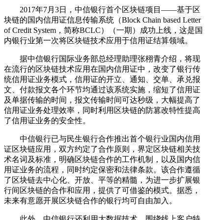
2017年7月3日，中信银行首个区块链项目——基于区
块链的国内信用证信息传输系统（Block Chain based Letter
of Credit System，简称BCLC）（一期）成功上线，这是国
内银行业第一次将区块链技术应用于信用证结算领域。
据中信银行国际业务部总经理助理张栩青介绍，将现
在流行的区块链技术应用在国内信用证中，改变了银行传
统信用证业务模式，信用证的开立、通知、交单、承兑报
文、付款报文各个环节均通过该系统实施，缩短了信用证
及单据传输的时间，报文传输时间可达秒级，大幅提高了
信用证业务处理效率，同时利用区块链的防篡改特性提高
了信用证业务的安全性。
中信银行已与民生银行合作推出首个银行业国内信用
证区块链应用，双方约定了合作原则，界定区块链相关技
术名词及标准，明确区块链合作的工作机制，以及国内信
用证业务的流程，同时约定保密和法律条款。该合作遵循
了区块链去中心化、开放、平等的精髓，为进一步扩展银
行间区块链的合作和应用，提供了可借鉴的模式。据悉，
未来有意愿开展区块链合作的银行均可自由加入。
此外，中信银行还利用大数据技术，围绕线上客户特