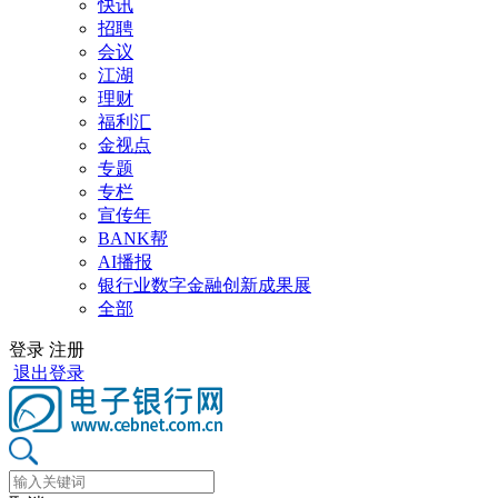
快讯
招聘
会议
江湖
理财
福利汇
金视点
专题
专栏
宣传年
BANK帮
AI播报
银行业数字金融创新成果展
全部
登录
注册
退出登录