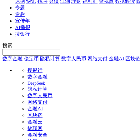
原创
快讯
招聘
会议
江湖
理财
福利汇
金视点
数据解读
专题
专栏
宣传年
AI播报
搜银行
搜索
数字金融
稳定币
隐私计算
数字人民币
网络支付
金融AI
区块
搜银行
数字金融
DeepSeek
隐私计算
数字人民币
网络支付
金融AI
区块链
金融云
物联网
金融安全