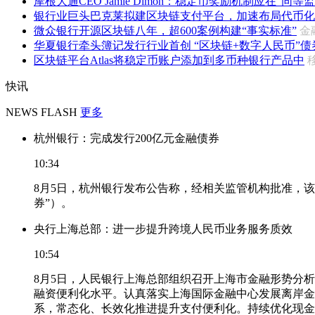
摩根大通CEO Jamie Dimon：稳定币奖励机制应在“同等监
银行业巨头巴克莱拟建区块链支付平台，加速布局代币化
微众银行开源区块链八年，超600案例构建“事实标准”
金
华夏银行牵头簿记发行行业首创 “区块链+数字人民币”债
区块链平台Atlas将稳定币账户添加到多币种银行产品中
快讯
NEWS FLASH
更多
杭州银行：完成发行200亿元金融债券
10:34
8月5日，杭州银行发布公告称，经相关监管机构批准，该
券”）。
央行上海总部：进一步提升跨境人民币业务服务质效
10:54
8月5日，人民银行上海总部组织召开上海市金融形势分
融资便利化水平。认真落实上海国际金融中心发展离岸金
系，常态化、长效化推进提升支付便利化。持续优化现金