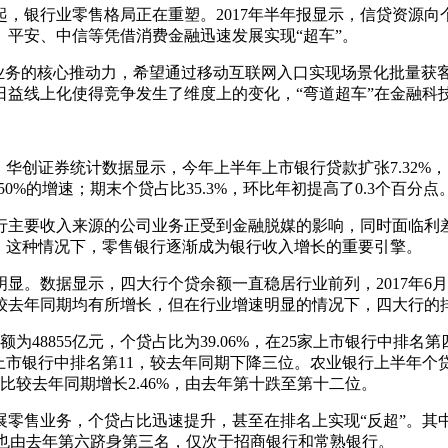
银行业零售格局正在重塑。2017年半年报显示，信贷资源向个
、平安、中信等凭借消费金融迅速发展实现“超车”。
零售业务的核心推动力，希望通过移动互联网入口实现场景化批量获
日益线上化使得竞争发生了维度上的变化，“弯道超车”在金融科
创证券统计数据显示，今年上半年上市银行贷款扩张7.32%，明
50%的增速；期末个贷占比35.3%，环比年初提高了0.3个百分点
主要收入来源的公司业务正受到金融脱媒的影响，同时面临利差
。这种情况下，零售银行逐渐成为银行收入增长的重要引擎。
数据显示，四大行个贷余额一直稳居行业前列，2017年6月末
较去年同期均有所增长，但在行业增速明显的情况下，四大行的
为48855亿元，个贷占比为39.06%，在25家上市银行中排
%，在上市银行中排名第11，较去年同期下降三位。农业银行上半年个贷
比较去年同期增长2.46%，由去年第十跌至第十二位。
业务，个贷占比迅速提升，甚至在排名上实现“反超”。其中排
，排名也由去年第六跻身第三名，仅次于招商银行和常熟银行。