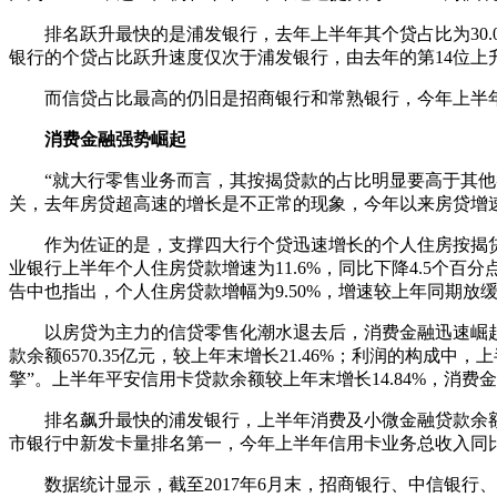
排名跃升最快的是浦发银行，去年上半年其个贷占比为30.00
银行的个贷占比跃升速度仅次于浦发银行，由去年的第14位上升
而信贷占比最高的仍旧是招商银行和常熟银行，今年上半年信贷占
消费金融强势崛起
“就大行零售业务而言，其按揭贷款的占比明显要高于其他类
关，去年房贷超高速的增长是不正常的现象，今年以来房贷增
作为佐证的是，支撑四大行个贷迅速增长的个人住房按揭贷款业
业银行上半年个人住房贷款增速为11.6%，同比下降4.5个百分点
告中也指出，个人住房贷款增幅为9.50%，增速较上年同期放
以房贷为主力的信贷零售化潮水退去后，消费金融迅速崛起
款余额6570.35亿元，较上年末增长21.46%；利润的构
擎”。上半年平安信用卡贷款余额较上年末增长14.84%，消费金
排名飙升最快的浦发银行，上半年消费及小微金融贷款余额为818
市银行中新发卡量排名第一，今年上半年信用卡业务总收入同比增
数据统计显示，截至2017年6月末，招商银行、中信银行、光大