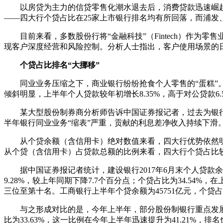
以房贷为主力的信贷零售化潮水退去后，消费贷款迅速崛起，
——四大行个贷占比在25家上市银行排名均有所回落，而浦发
目前来看，多数股份行将“金融科技”（Fintech）作为
现客户深度经营和风险控制。分析人士指出，客户使用场景的
个贷占比排名“大挪移”
同业业务压缩之下，商业银行纷纷抢食个人零售的“蛋糕”。华
倾斜明显，上半年个人贷款较年初增长8.35%，高于对公贷款6.
某大型股份制券商分析师告诉中国证券报记者，过去为银行
半年银行同业业务“缩表”严重，贡献的利息差净收入持续下滑
从个贷余额（含信用卡）绝对数值来看，四大行优势依然明显。
从个贷（含信用卡）占贷款总额的比例来看，四大行个贷占比
据中国证券报记者统计，建设银行2017年6月末个人贷款余额
9.28%，较上年同期下降7.7个百分点；个贷占比为34.54
三位至第十名。工商银行上半年个贷余额为45751亿元，个贷占
与之形成对比的是，今年上半年，部分股份制银行重点发展零售
比为33.63%，这一比例在今年上半年迅速提升为41.21%