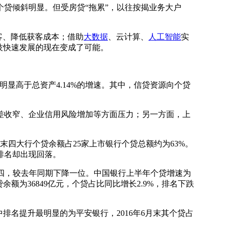
贷倾斜明显。但受房贷“拖累”，以往按揭业务大户
客、降低获客成本；借助
大数据
、云计算、
人工智能
实
技快速发展的现在变成了可能。
显高于总资产4.14%的增速。其中，信贷资源向个贷
。
收窄、企业信用风险增加等方面压力；另一方面，上
四大行个贷余额占25家上市银行个贷总额约为63%。
排名却出现回落。
名第四，较去年同期下降一位。中国银行上半年个贷增速为
余额为36849亿元，个贷占比同比增长2.9%，排名下跌
名提升最明显的为平安银行，2016年6月末其个贷占