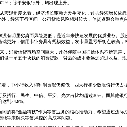
%、34.02%；除平安银行外，均出现上升。
宏观角度来看，经济增长驱动力发生变化，过去经济增长依靠投资
此外，经济下行区间，公司贷款风险相对较大，信贷资源会重点
没有明显劣势而风险更低，是近年来快速发展的优质业务。股份
基础更好；信用卡业务具有规模效益，发卡量盈亏平衡点较高，
，消费信贷市场空间巨大，此外伴随中国征信体系不断完善，
我们做一单五千块钱的消费贷款，背后的成本要远远超过收益。
看，中小行收入和利润贡献仍偏低，四大行和少数股份行仍占
及招行、民生、中信、平安、光大占比均超过30%。而其他银行
到34.8%。
的将“金融科技”作为零售业务的核心推动力，希望通过边际
智能等来解决零售风控的高成本问题。