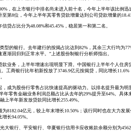
%，在上市银行中排名尚未进入前十名，今年上半年该比例迅速提
至第8位，今年上半年其零售贷款增量达到公司贷款增量的18.4
比分为48.08%和45.45%，稳居第一和第二名。
型的银行。去年建行的按揭占比达到82%，其余三大行均为77
速逐渐回归到正常水平。”上述股份制银行分析师指出。
务，上半年增速出现明显下滑。中国银行上半年个人住房贷款增长
。工商银行比年初新投放了3746.9亿元按揭贷，同比增长11.6%
缓。
，成为股份行零售占比快速提高的驱动力。以排名提升最为明显
成中，上半年零售金融业务利润总额占比从去年的29%提升至64%。
融上半年新发放贷款同比增长255.49%。
2.04亿元，较上年末增长10.50%；该行同时也在大力发展信
长94.05%。
银行、平安银行、华夏银行信用卡应收账款余额分别为4562亿元、3