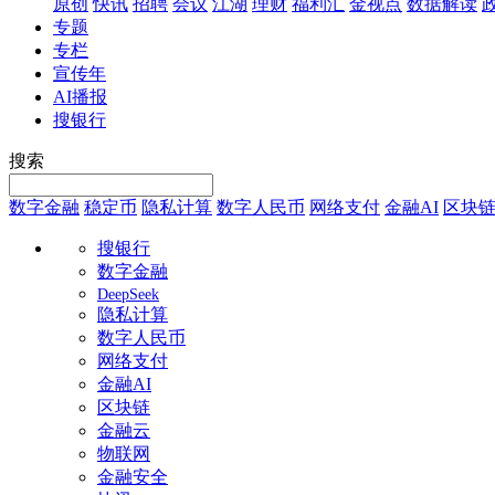
原创
快讯
招聘
会议
江湖
理财
福利汇
金视点
数据解读
专题
专栏
宣传年
AI播报
搜银行
搜索
数字金融
稳定币
隐私计算
数字人民币
网络支付
金融AI
区块
搜银行
数字金融
DeepSeek
隐私计算
数字人民币
网络支付
金融AI
区块链
金融云
物联网
金融安全