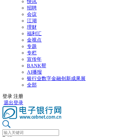
快讯
招聘
会议
江湖
理财
福利汇
金视点
专题
专栏
宣传年
BANK帮
AI播报
银行业数字金融创新成果展
全部
登录
注册
退出登录