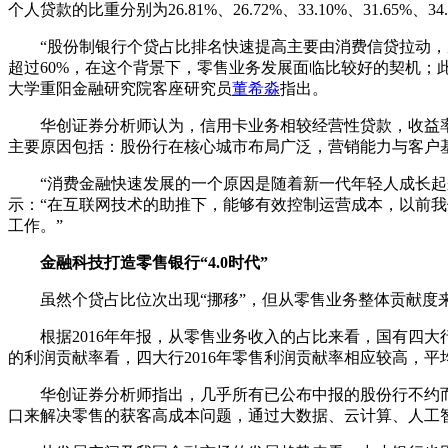
个人贷款的比重分别为26.81%、26.72%、33.10%、31.65
“股份制银行个贷占比排名快速提高主要由消费信贷拉动，从
超过60%，在这个背景下，零售业务发展面临比较好的契机；
大学重阳金融研究院客座研究员
董希淼
指出。
华创证券分析师认为，信用卡业务相较经营性贷款，收益率
主要原因包括：股份行在核心城市布局广泛，营销能力与客户
“消费金融快速发展的一个原因是随着新一代年轻人成长起来
示：“在互联网技术的助推下，能够有效控制运营成本，以前
工作。”
金融科技打造零售银行“4.0时代”
虽然个贷占比位次出现“挪移”，但从零售业务整体贡献度来
根据2016年年报，从零售业务收入的占比来看，国有四大行
的利润贡献率看，四大行2016年零售利润贡献率相应较高，平均达
华创证券分析师指出，几乎所有已公布中报的股份行不约而同
口来解决零售的获客高成本问题，通过大数据、云计算、人工