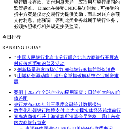
银行吸收存款、支付利息无异，应适用与银行相同的
监管标准。 Dimon在接受CNBC采访时称，可接受的
折中方案是仅对交易行为提供奖励，而非对账户余额
支付利息。他强调，否则此类业务就属于银行业务，
必须按照银行相关规定接受监管。
今日排行
RANKING TODAY
1
中国人民银行北京市分行联合北京农商银行开展农
村反假货币知识普及活动
2
创新场景激发市场活力 邮储银行多措并举促消费
3
山城科创添动能！建行多举措破解科技企业融资难
题
案例｜2025年全球企业AI应用调查：日益扩大的AI价
值差距
央行发布2025年前三季度金融统计数据报告
数字化引领银行跨境支付 全力支撑实体经济跨境前行
青岛农商银行获上海清算所清算会员资格，系山东省
内农商银行首家
李源任中国进出口银行四川省分行党委书记