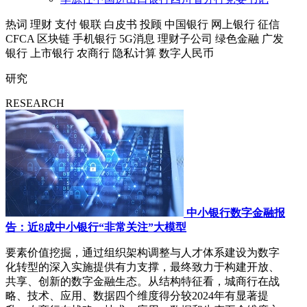
热词
理财
支付
银联
白皮书
投顾
中国银行
网上银行
征信
CFCA
区块链
手机银行
5G消息
理财子公司
绿色金融
广发
银行
上市银行
农商行
隐私计算
数字人民币
研究
RESEARCH
中小银行数字金融报
告：近8成中小银行“非常关注”大模型
要素价值挖掘，通过组织架构调整与人才体系建设为数字
化转型的深入实施提供有力支撑，最终致力于构建开放、
共享、创新的数字金融生态。从结构特征看，城商行在战
略、技术、应用、数据四个维度得分较2024年有显著提