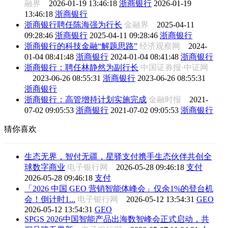
融界
2026-01-19 13:46:18
浙商银行
2026-01-19
13:46:18
浙商银行
浙商银行聘任陈海强为行长
金融界
2025-04-11
09:28:46
浙商银行
2025-04-11 09:28:46
浙商银行
浙商银行的科技金融“解题思路”
经济观察网
2024-
01-04 08:41:48
浙商银行
2024-01-04 08:41:48
浙商银行
浙商银行：聘任林静然为副行长
中国证券报·中证网
2023-06-26 08:55:31
浙商银行
2023-06-26 08:55:31
浙商银行
浙商银行：高管增持计划实施完成
金融时报
2021-
07-02 09:05:53
浙商银行
2021-07-02 09:05:53
浙商银行
猜你喜欢
生态无界，智付无疆，星驿支付携手生态伙伴共创全
球数字商业
电子银行网
2026-05-28 09:46:18
支付
2026-05-28 09:46:18
支付
「2026 中国 GEO 营销智能体峰会」仅余1%的登台机
会！倒计时1...
电子银行网
2026-05-12 13:54:31
GEO
2026-05-12 13:54:31
GEO
SPGS 2026中国智能产品出海数智峰会正式启动，共