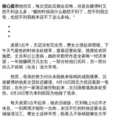
核心提示
他坦言，每次贷款后都会后悔，但是在赌博时又
想不到这么多，“赌的时候就什么都想不到了，想不到我父
母，也想不到我根本还不了这么多钱。”
凌晨5点半，天还没有完全亮，樊女士便起床喂猪。下
午天气最热的时候去砍猪草，接着还要砍柴、挑粪给农田
施肥。丈夫和公公患病，她的辛勤劳作是全家唯一经济来
源，一年能赚两万元左右，一部分给他们买药，另一部分
供儿子徐斌（化名）读大学用。
然而，母亲的努力付出未能换来徐斌的成熟懂事。沉
迷赌博的他多次贷款还赌债。8月18日因无力偿还最新一笔
贷款，在长沙一家酒店被控制起来，次日跳楼逃跑多处受
伤。8月26日警方来到医院为他做了笔录。
每天凌晨5点半起床，做农活做饭，忙到晚上9点半才
休息。一到两周才能吃一次肉，农活不忙的时候还要去县
城做清洁工。樊女士这样辛劳，盼着儿子徐斌能够在大学