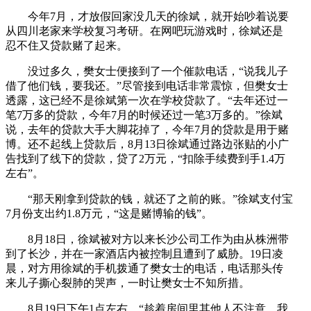
今年7月，才放假回家没几天的徐斌，就开始吵着说要
从四川老家来学校复习考研。在网吧玩游戏时，徐斌还是
忍不住又贷款赌了起来。
没过多久，樊女士便接到了一个催款电话，“说我儿子
借了他们钱，要我还。”尽管接到电话非常震惊，但樊女士
透露，这已经不是徐斌第一次在学校贷款了。“去年还过一
笔7万多的贷款，今年7月的时候还过一笔3万多的。”徐斌
说，去年的贷款大手大脚花掉了，今年7月的贷款是用于赌
博。还不起线上贷款后，8月13日徐斌通过路边张贴的小广
告找到了线下的贷款，贷了2万元，“扣除手续费到手1.4万
左右”。
“那天刚拿到贷款的钱，就还了之前的账。”徐斌支付宝
7月份支出约1.8万元，“这是赌博输的钱”。
8月18日，徐斌被对方以来长沙公司工作为由从株洲带
到了长沙，并在一家酒店内被控制且遭到了威胁。19日凌
晨，对方用徐斌的手机拨通了樊女士的电话，电话那头传
来儿子撕心裂肺的哭声，一时让樊女士不知所措。
8月19日下午1点左右，“趁着房间里其他人不注意，我