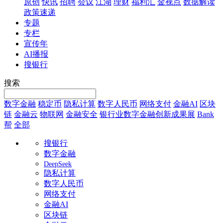
原创
快讯
招聘
会议
江湖
理财
福利汇
金视点
数据解读
政策速递
专题
专栏
宣传年
AI播报
搜银行
搜索
数字金融
稳定币
隐私计算
数字人民币
网络支付
金融AI
区块
链
金融云
物联网
金融安全
银行业数字金融创新成果展
Bank
帮
全部
搜银行
数字金融
DeepSeek
隐私计算
数字人民币
网络支付
金融AI
区块链