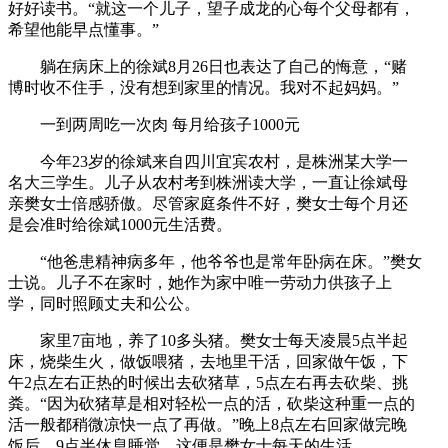
好好读书。“就这一个儿子，望子成龙的心每个父母都有，
希望他能早点懂事。”
躺在病床上的徐斌8月26日也表达了自己的悔意，“赌
博时收不住手，没有想到家里的情况。我对不起妈妈。”
一到两周吃一次肉 每月给孩子1000元
今年23岁的徐斌来自四川宜宾农村，是株洲某大学一
名大三学生。儿子从农村考到株洲读大学，一直让徐斌母
亲樊女士倍感骄傲。尽管家庭条件不好，樊女士每个月还
是会准时给徐斌1000元生活费。
“他爸患精神病多年，他爷爷也是常年卧病在床。”樊女
士说。儿子不在家时，她作为家中唯一劳动力供孩子上
学，同时照顾丈夫和公公。
家里7亩地，养了10多头猪。樊女士每天凌晨5点半起
床，烧柴生火，做饭喂猪，去地里干活，回家做午饭，下
午2点左右正热的时候出去砍猪草，5点左右再去砍柴、挑
粪。“因为砍猪草是相对轻松一点的活，砍柴这种重一点的
活一般都稍微凉快一点了再做。”晚上8点左右回家做完晚
饭后，9点半休息睡觉。这便是樊女士每天的生活。