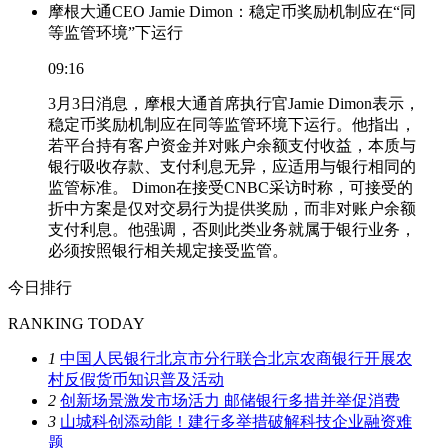
摩根大通CEO Jamie Dimon：稳定币奖励机制应在“同
等监管环境”下运行
09:16
3月3日消息，摩根大通首席执行官Jamie Dimon表示，
稳定币奖励机制应在同等监管环境下运行。他指出，
若平台持有客户资金并对账户余额支付收益，本质与
银行吸收存款、支付利息无异，应适用与银行相同的
监管标准。 Dimon在接受CNBC采访时称，可接受的
折中方案是仅对交易行为提供奖励，而非对账户余额
支付利息。他强调，否则此类业务就属于银行业务，
必须按照银行相关规定接受监管。
今日排行
RANKING TODAY
1
中国人民银行北京市分行联合北京农商银行开展农
村反假货币知识普及活动
2
创新场景激发市场活力 邮储银行多措并举促消费
3
山城科创添动能！建行多举措破解科技企业融资难
题