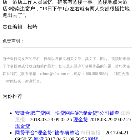
店，酒店工作人员回忆，确实有坠楼一事，坠楼地点为酒
店3楼南边窗户，“19日下午1点左右就有两人突然很慌忙地
跑出去了”。
责任编辑：松崎
免责声明：
电子银行网发布的专栏、投稿以及征文相关文章，其文字、图片、视频均来源
于作者投稿或转载自相关作品方；如涉及未经许可使用作品的问题，请您优先
联系我们（联系邮箱：cebnet@cfca.com.cn，电话：400-880-9888），我们会第
一时间核实，谢谢配合。
为你推荐
安徽合肥广贷网、快贷网两家“现金贷”公司被查
江淮
晨报
2018-03-29 09:02:25
现金贷
2018-03-29 09:02:25
现金贷
网贷平台“现金贷”被专项整治
每日新报
2017-04-21
09:50:55
网贷
2017-04-21 09:50:55
网贷