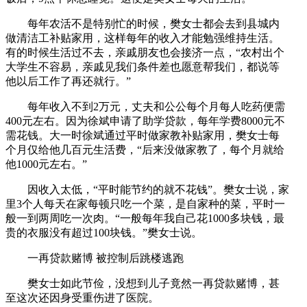
每年农活不是特别忙的时候，樊女士都会去到县城内
做清洁工补贴家用，这样每年的收入才能勉强维持生活。
有的时候生活过不去，亲戚朋友也会接济一点，“农村出个
大学生不容易，亲戚见我们条件差也愿意帮我们，都说等
他以后工作了再还就行。”
每年收入不到2万元，丈夫和公公每个月每人吃药便需
400元左右。因为徐斌申请了助学贷款，每年学费8000元不
需花钱。大一时徐斌通过平时做家教补贴家用，樊女士每
个月仅给他几百元生活费，“后来没做家教了，每个月就给
他1000元左右。”
因收入太低，“平时能节约的就不花钱”。樊女士说，家
里3个人每天在家每顿只吃一个菜，是自家种的菜，平时一
般一到两周吃一次肉。“一般每年我自己花1000多块钱，最
贵的衣服没有超过100块钱。”樊女士说。
一再贷款赌博 被控制后跳楼逃跑
樊女士如此节俭，没想到儿子竟然一再贷款赌博，甚
至这次还因身受重伤进了医院。