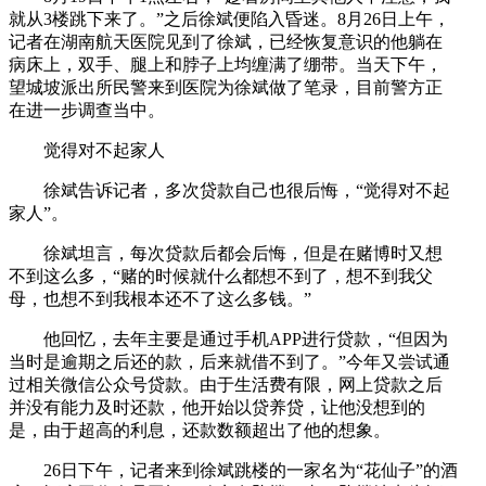
就从3楼跳下来了。”之后徐斌便陷入昏迷。8月26日上午，
记者在湖南航天医院见到了徐斌，已经恢复意识的他躺在
病床上，双手、腿上和脖子上均缠满了绷带。当天下午，
望城坡派出所民警来到医院为徐斌做了笔录，目前警方正
在进一步调查当中。
觉得对不起家人
徐斌告诉记者，多次贷款自己也很后悔，“觉得对不起
家人”。
徐斌坦言，每次贷款后都会后悔，但是在赌博时又想
不到这么多，“赌的时候就什么都想不到了，想不到我父
母，也想不到我根本还不了这么多钱。”
他回忆，去年主要是通过手机APP进行贷款，“但因为
当时是逾期之后还的款，后来就借不到了。”今年又尝试通
过相关微信公众号贷款。由于生活费有限，网上贷款之后
并没有能力及时还款，他开始以贷养贷，让他没想到的
是，由于超高的利息，还款数额超出了他的想象。
26日下午，记者来到徐斌跳楼的一家名为“花仙子”的酒