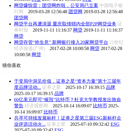
网贷爆惊雷：团贷网炸啦，公安局已立案
中国电子银
行网
2019-03-28 12:56:48
团贷网
2019-03-28 12:56:48
团贷网
网贷平台再遭清退 重庆取缔辖内全部P2P网贷业务
证
券时报
2019-11-11 11:16:37
网贷
2019-11-11 11:16:37
网贷
网贷存管“抢生意” 新网银行接入20家网贷平台
21世纪
经济报道(广州)
2017-02-28 10:00:58
网贷
2017-02-28
10:00:58
网贷
猜你喜欢
于变局中洞见价值，证券之星“资本力量”第十三届年
度品牌活动...
证券之星
2025-10-17 16:39:15
品牌
2025-10-17 16:39:15
品牌
60亿美元即可“摧毁”比特币？杜克大学教授发出致命
警告
经济观察网
2025-10-14 16:09:07
比特币
2025-
10-14 16:09:07
比特币
共寻可持续发展标杆！证券之星第三届ESG新标杆企
业评选活动火...
证券之星
2025-07-10 09:32:42
ESG
2025-07-10 09:32:42
ESG