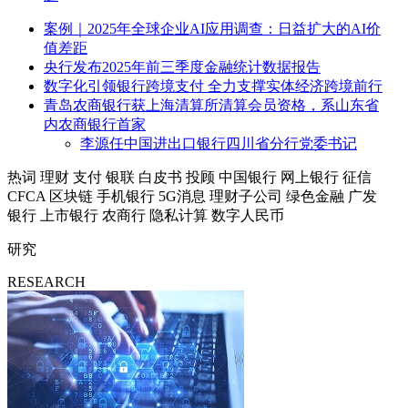
案例｜2025年全球企业AI应用调查：日益扩大的AI价
值差距
央行发布2025年前三季度金融统计数据报告
数字化引领银行跨境支付 全力支撑实体经济跨境前行
青岛农商银行获上海清算所清算会员资格，系山东省
内农商银行首家
李源任中国进出口银行四川省分行党委书记
热词
理财
支付
银联
白皮书
投顾
中国银行
网上银行
征信
CFCA
区块链
手机银行
5G消息
理财子公司
绿色金融
广发
银行
上市银行
农商行
隐私计算
数字人民币
研究
RESEARCH