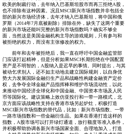
欧美的制裁行动，去年纳入巴基斯坦股市而再三拒绝A股，
也不排除有这种因素。况且MSCI新兴市场指数并非包括全
部的新兴市场经济体，去年才纳入巴基斯坦，将中国和俄
罗斯（2014年7月底被剔除）排除在外，缺失了这两个重要
的新兴市场还能叫完整的新兴市场指数吗？确实不够全
面，当然这是美国金融机构主导的游戏规则，只有参与和
被拒绝的权力，而没有主张修改的权力。
前年和去年被拒绝后，我一直在呼吁中国金融监管部
门应该打起精神，但是分析如果MSCI长期拒绝在中国配置
资产是不明智的，A股纳入是迟早的事情。同时提出，与其
被动乞求别人，还不如主动地去建立国际规则，以自身优
势大力发展国际金融衍生产品和战略性构建金融资产定价
权，去争夺全球金融产品指挥棒和维护市场流动性，以此
来推动中国经济全球化和中国金融、中国资本市场及人民
币等国际化。建议策略上效仿亚投行和一带一路模式，北
京方面应该战略性支持在香港市场另起炉灶，积极打造
MSCI新兴市场指数的替代品，比如：新兴市场指数、一带
一路市场指数和一些金融衍生品。如果在香港打造这样的
指数，A股市场可以打开绿灯通道，放行额度等准入条件，
并积极帮助协调各新兴市场国家全面、合理地加入，打造