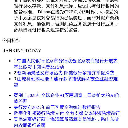
银行吸收存款、支付利息无异，应适用与银行相同的
监管标准。 Dimon在接受CNBC采访时称，可接受的
折中方案是仅对交易行为提供奖励，而非对账户余额
支付利息。他强调，否则此类业务就属于银行业务，
必须按照银行相关规定接受监管。
今日排行
RANKING TODAY
1
中国人民银行北京市分行联合北京农商银行开展农
村反假货币知识普及活动
2
创新场景激发市场活力 邮储银行多措并举促消费
3
山城科创添动能！建行多举措破解科技企业融资难
题
案例｜2025年全球企业AI应用调查：日益扩大的AI价
值差距
央行发布2025年前三季度金融统计数据报告
数字化引领银行跨境支付 全力支撑实体经济跨境前行
青岛农商银行获上海清算所清算会员资格，系山东省
内农商银行首家