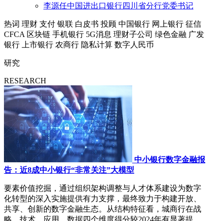
李源任中国进出口银行四川省分行党委书记
热词
理财
支付
银联
白皮书
投顾
中国银行
网上银行
征信
CFCA
区块链
手机银行
5G消息
理财子公司
绿色金融
广发
银行
上市银行
农商行
隐私计算
数字人民币
研究
RESEARCH
中小银行数字金融报
告：近8成中小银行“非常关注”大模型
要素价值挖掘，通过组织架构调整与人才体系建设为数字
化转型的深入实施提供有力支撑，最终致力于构建开放、
共享、创新的数字金融生态。从结构特征看，城商行在战
略、技术、应用、数据四个维度得分较2024年有显著提