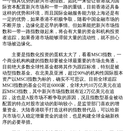
一个独具优势的新兴市场指数。如此一来会让香港成为国
际资本配置新兴市场和一带一路的重镇，目前香港还具备
这样的优势和环境，而且国际金融服务能力较上海还是有
一定的优势，如果香港不积极争取，随着中国金融市场的
不断开放，边缘化是迟早的事情。但如果能把新兴市场指
数和一带一路指数做起来，将会有大量的资金和机构投资
者追踪，如果香港市场能够滞留大量的流动性，就不担心
市场被边缘化。
主要是指数化投资的蛋糕太大了，看看MSCI指数，一
个商业机构构建的指数却要被全球最重要的市场去角逐，
目前绝大多数全球性基金都将其作为跟踪标准，特别是被
动型指数基金。在北美及亚洲，超过90%的机构性国际股本
资产以MSCI指数为标的，确实不可思议。目前全球追踪
MSCI指数的基金公司近6000家，全球大约10万亿美元在追
踪MSCI指数，其中新兴市场指数就有近2万亿美元在追
踪，这也是A股市场不断争取的原因，况且指数型基金被动
配置的特点对股市波动的影响较小，是监管部门喜欢的增
量资金。大陆香港联手打造这样的指数替代品，可以给新
兴市场引入稳定增量资金的途径，也是构建全球金融新秩
序的必要举措。