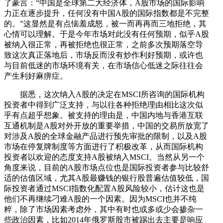
了豪言：“中国是全球第二大经济体，A股市场的国际影响
力正在逐步提升，任何没有中国A股的国际指数都是不完整
的。”这显然是有点恼羞成怒，被一而再再而三地拒绝，其
心情可以理解。于是今年市场对此没有任何预期，似乎A股
被纳入很正常，再被拒绝也很正常，之前多次预期落空导
致这次真正落地后，市场反而没有炒作利好预期，或许也
与目前低迷的市场环境有关，在市场信心低迷之际往往会
产生利好麻痹症。
据悉，这次纳入A股的决定在MSCI所咨询的国际机构
投资者中得到广泛支持，与以往各种拒绝理由相比这次似
乎有点超乎想象。被支持的理由是，中国内地与香港互联
互通机制是A股对外开放的重要举措，中国的交易所放宽了
对涉及A股的全球金融产品进行预先审批的限制，以及A股
市场在停复牌制度等方面进行了积极改革，从而国际机构
投资者以欢迎的态度支持A股被纳入MSCI。当然从另一个
角度来说，目前的A股市场点位也是国际投资者参与比较舒
适的估值区域，尤其A股最赚钱的银行股普遍估值较低，国
际投资者通过MSCI指数化配置A股风险较小，估计这也是
他们不再继续刁难A股的一个因素。因为MSCI也并不纯
粹，除了市场因素考虑外，其中有时也或多或少会掺杂一
些政治因素，比如2014年俄罗斯股市被踢出去主要是响应