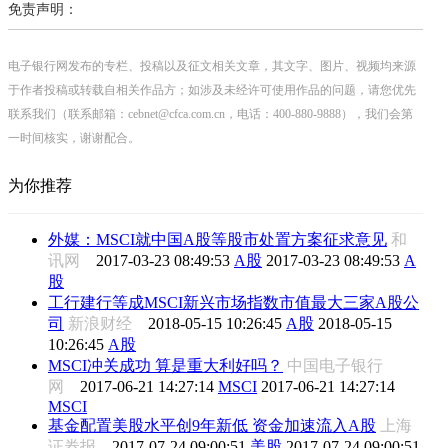
免责声明：
电子银行网发布的专栏、投稿以及征文相关文章，其文字、图片、视频均来源
于作者投稿或转载自相关作品方；如涉及未经许可使用作品的问题，请您优先
联系我们（联系邮箱：cebnet@cfca.com.cn，电话：400-880-9888），我们会第
一时间核实，谢谢配合。
为你推荐
外媒：MSCI就中国A股等股市处置方案征求意见
和
讯网
2017-03-23 08:49:53
A股
2017-03-23 08:49:53
A
股
工行建行等成MSCI新兴市场指数市值最大三家A股公
司
新浪财经
2018-05-15 10:26:45
A股
2018-05-15
10:26:45
A股
MSCI冲关成功 算是重大利好吗？
中国电子银行
网
2017-06-21 14:27:14
MSCI
2017-06-21 14:27:14
MSCI
基金配置美股水平创9年新低 资金加速流入A股
上海
证券报
2017-07-24 09:00:51
美股
2017-07-24 09:00:51