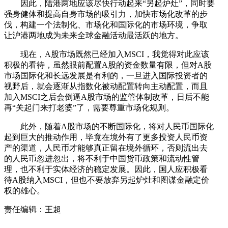
因此，陆港两地应该尽快行动起来“另起炉灶”，同时要
强身健体和提高自身市场的吸引力，加快市场化改革的步
伐，构建一个法制化、市场化和国际化的市场环境，争取
让沪港两地成为未来全球金融活动最活跃的地方。
现在，A股市场既然已经加入MSCI，我觉得对此应该
积极的看待，虽然眼前配置A股的资金数量有限，但对A股
市场国际化和长远发展是有利的，一旦进入国际投资者的
视野后，就会逐渐从指数化被动配置转向主动配置，而且
加入MSCI之后会倒逼A股市场的监管体制改革，日后不能
再“关起门来打老婆”了，需要尊重市场化规则。
此外，随着A股市场的不断国际化，将对人民币国际化
起到巨大的推动作用，毕竟在境外有了更多投资人民币资
产的渠道，人民币才能够真正留在境外循环，否则流出去
的人民币忽进忽出，将不利于中国货币政策和流动性管
理，也不利于实体经济的稳定发展。因此，国人应积极看
待A股纳入MSCI，但也不要放弃另起炉灶和图谋金融定价
权的雄心。
责任编辑：王超