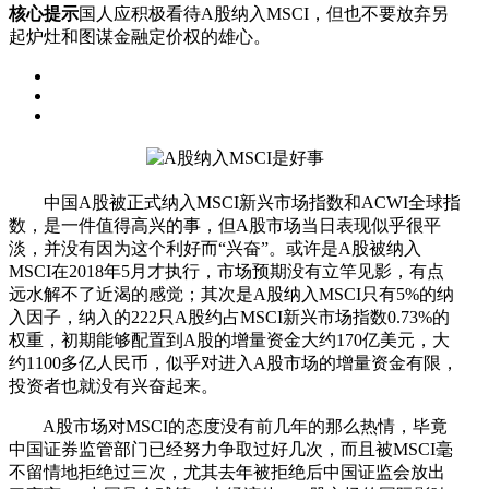
核心提示
国人应积极看待A股纳入MSCI，但也不要放弃另
起炉灶和图谋金融定价权的雄心。
中国A股被正式纳入MSCI新兴市场指数和ACWI全球指
数，是一件值得高兴的事，但A股市场当日表现似乎很平
淡，并没有因为这个利好而“兴奋”。或许是A股被纳入
MSCI在2018年5月才执行，市场预期没有立竿见影，有点
远水解不了近渴的感觉；其次是A股纳入MSCI只有5%的纳
入因子，纳入的222只A股约占MSCI新兴市场指数0.73%的
权重，初期能够配置到A股的增量资金大约170亿美元，大
约1100多亿人民币，似乎对进入A股市场的增量资金有限，
投资者也就没有兴奋起来。
A股市场对MSCI的态度没有前几年的那么热情，毕竟
中国证券监管部门已经努力争取过好几次，而且被MSCI毫
不留情地拒绝过三次，尤其去年被拒绝后中国证监会放出