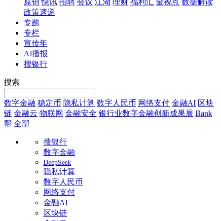
原创
快讯
招聘
会议
江湖
理财
福利汇
金视点
数据解读
政策速递
专题
专栏
宣传年
AI播报
搜银行
搜索
数字金融
稳定币
隐私计算
数字人民币
网络支付
金融AI
区块
链
金融云
物联网
金融安全
银行业数字金融创新成果展
Bank
帮
全部
搜银行
数字金融
DeepSeek
隐私计算
数字人民币
网络支付
金融AI
区块链