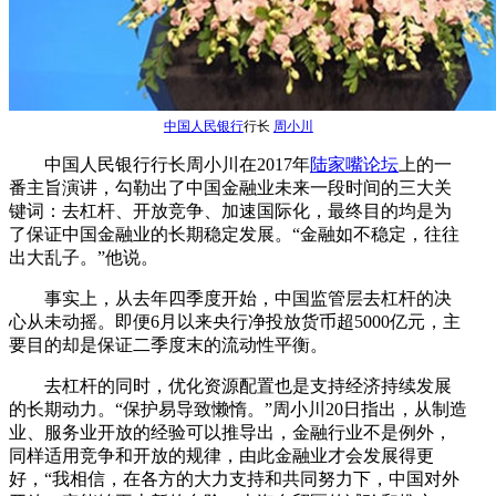
中国人民银行
行长
周小川
中国人民银行行长周小川在2017年
陆家嘴论坛
上的一
番主旨演讲，勾勒出了中国金融业未来一段时间的三大关
键词：去杠杆、开放竞争、加速国际化，最终目的均是为
了保证中国金融业的长期稳定发展。“金融如不稳定，往往
出大乱子。”他说。
事实上，从去年四季度开始，中国监管层去杠杆的决
心从未动摇。即便6月以来央行净投放货币超5000亿元，主
要目的却是保证二季度末的流动性平衡。
去杠杆的同时，优化资源配置也是支持经济持续发展
的长期动力。“保护易导致懒惰。”周小川20日指出，从制造
业、服务业开放的经验可以推导出，金融行业不是例外，
同样适用竞争和开放的规律，由此金融业才会发展得更
好，“我相信，在各方的大力支持和共同努力下，中国对外