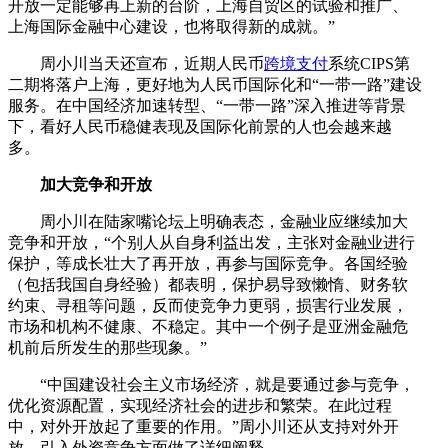
开放一定能够再上新的台阶，上海自贸区的试验和推广、
上海国际金融中心建设，也将取得新的成就。”
周小川当天还宣布，近期人民币
跨境支付
系统CIPS第
二期将落户上海，更好地为人民币国际化和“一带一路”建设
服务。在中国经济加速转型、“一带一路”深入推进等背景
下，看好人民币稳健表现及国际化前景的人也会越来越
多。
加大竞争和开放
周小川在陆家嘴论坛上明确表态，金融业应继续加大
竞争和开放，“个别人从自身利益出发，主张对金融业进行
保护，等成长壮大了再开放，再参与国际竞争。各国经验
（包括我国自身经验）都表明，保护易导致懒惰、财务软
约束、寻租等问题，反而使竞争力更弱，损害行业发展，
市场和机构不健康、不稳定。其中一个例子是亚洲金融危
机前后所发生的那些现象。”
“中国建设社会主义市场经济，就是要通过参与竞争，
优化资源配置，实现经济社会的进步和繁荣。在此过程
中，对外开放起了重要的作用。”周小川还从支持对外开
放、引入外资竞争方面做了详细阐释。