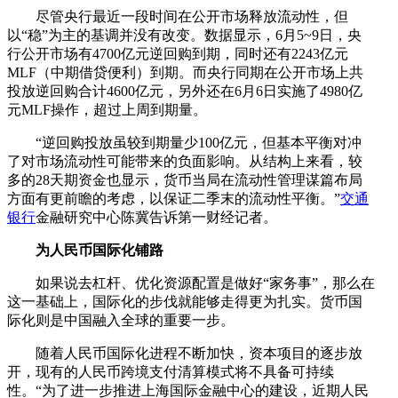
尽管央行最近一段时间在公开市场释放流动性，但
以“稳”为主的基调并没有改变。数据显示，6月5~9日，央
行公开市场有4700亿元逆回购到期，同时还有2243亿元
MLF（中期借贷便利）到期。而央行同期在公开市场上共
投放逆回购合计4600亿元，另外还在6月6日实施了4980亿
元MLF操作，超过上周到期量。
“逆回购投放虽较到期量少100亿元，但基本平衡对冲
了对市场流动性可能带来的负面影响。从结构上来看，较
多的28天期资金也显示，货币当局在流动性管理谋篇布局
方面有更前瞻的考虑，以保证二季末的流动性平衡。”
交通
银行
金融研究中心陈冀告诉第一财经记者。
为人民币国际化铺路
如果说去杠杆、优化资源配置是做好“家务事”，那么在
这一基础上，国际化的步伐就能够走得更为扎实。货币国
际化则是中国融入全球的重要一步。
随着人民币国际化进程不断加快，资本项目的逐步放
开，现有的人民币跨境支付清算模式将不具备可持续
性。“为了进一步推进上海国际金融中心的建设，近期人民