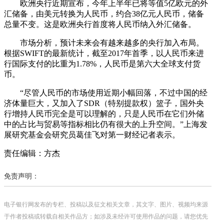
欧洲央行近期宣布，今年上半年已将等值5亿欧元的外
汇储备，由美元转换为人民币，约合38亿元人民币，储备
总量不变。这是欧洲央行首度将人民币纳入外汇储备。
市场分析，预计未来会有越来越多的央行加入布局。
根据SWIFT的最新统计，截至2017年首季，以人民币来进
行国际支付的比重为1.78%，人民币是第六大全球支付货
币。
“尽管人民币的市场使用近期小幅回落，不过中国的经
济体量巨大，又加入了SDR（特别提款权）篮子，国外央
行增持人民币完全是可以理解的，只是人民币在它们外储
中的占比与贸易等指标相比仍有很大的上升空间。”上海发
展研究基金会研究员葛佳飞对第一财经记者表示。
责任编辑：方杰
免责声明：
电子银行网发布的专栏、投稿以及征文相关文章，其文字、图片、视频均来源
于作者投稿或转载自相关作品方；如涉及未经许可使用作品的问题，请您优先