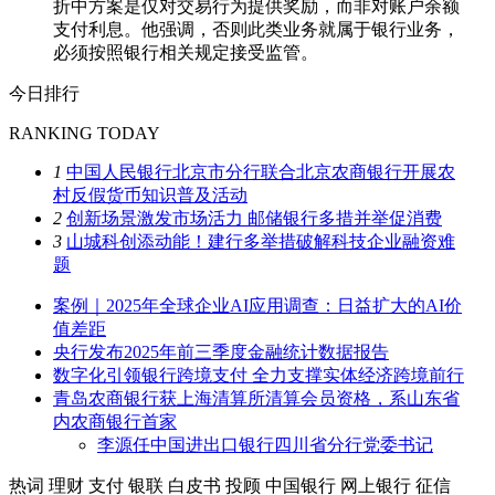
折中方案是仅对交易行为提供奖励，而非对账户余额
支付利息。他强调，否则此类业务就属于银行业务，
必须按照银行相关规定接受监管。
今日排行
RANKING TODAY
1
中国人民银行北京市分行联合北京农商银行开展农
村反假货币知识普及活动
2
创新场景激发市场活力 邮储银行多措并举促消费
3
山城科创添动能！建行多举措破解科技企业融资难
题
案例｜2025年全球企业AI应用调查：日益扩大的AI价
值差距
央行发布2025年前三季度金融统计数据报告
数字化引领银行跨境支付 全力支撑实体经济跨境前行
青岛农商银行获上海清算所清算会员资格，系山东省
内农商银行首家
李源任中国进出口银行四川省分行党委书记
热词
理财
支付
银联
白皮书
投顾
中国银行
网上银行
征信