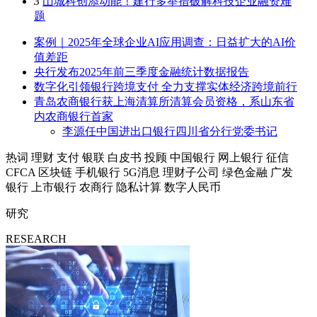
3
山城科创添动能！建行多举措破解科技企业融资难
题
案例｜2025年全球企业AI应用调查：日益扩大的AI价
值差距
央行发布2025年前三季度金融统计数据报告
数字化引领银行跨境支付 全力支撑实体经济跨境前行
青岛农商银行获上海清算所清算会员资格，系山东省
内农商银行首家
李源任中国进出口银行四川省分行党委书记
热词
理财
支付
银联
白皮书
投顾
中国银行
网上银行
征信
CFCA
区块链
手机银行
5G消息
理财子公司
绿色金融
广发
银行
上市银行
农商行
隐私计算
数字人民币
研究
RESEARCH