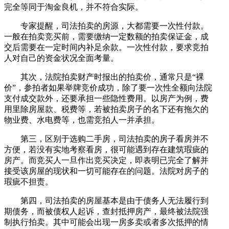
完全等同于淘金良机，并不符合实际。
专家提醒，司法拍卖的房源，大都需要一次性付款。
一般在拍卖竞买前，需要缴纳一定数额的拍卖保证金，成
交后需要在一定时间内补足余款。一次性付款，要求竞拍
人对自己的资金状况全面考量。
其次，法院拍卖财产时报出的拍卖价，通常只是“裸
价”，参拍者如果举牌竞价成功，除了要一次性全额向法院
支付成交款外，还要承担一些隐性费用。以房产为例，费
用里除房屋款、税费等，若被拍卖房子的名下还有拖欠的
物业费、水电费等，也需竞拍人一并承担。
第三，区别于选购二手房，司法拍卖的房子看房并不
方便，若没有实地考察看房，很可能遇到存在建筑瑕疵的
房产。而竞买人一旦作出竞买决定，即表明已完全了解并
接受该房屋的现状和一切可能存在的问题。法院对房子的
瑕疵不担责。
第四，司法拍卖的房屋基本是由于债务人无法履行到
期债务，而被债权人起诉，查封抵押房产，最终被法院强
制执行拍卖。其中可能会出现一房多卖或者多次抵押的情