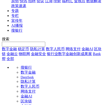
原创
快讯
招聘
会议
江湖
理财
福利汇
金视点
数据解读
政策速递
专题
专栏
宣传年
AI播报
搜银行
搜索
数字金融
稳定币
隐私计算
数字人民币
网络支付
金融AI
区块
链
金融云
物联网
金融安全
银行业数字金融创新成果展
Bank
帮
全部
搜银行
数字金融
DeepSeek
隐私计算
数字人民币
网络支付
金融AI
区块链