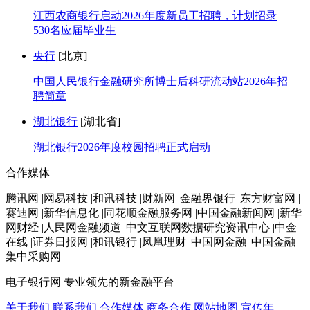
江西农商银行启动2026年度新员工招聘，计划招录
530名应届毕业生
央行
[北京]
中国人民银行金融研究所博士后科研流动站2026年招
聘简章
湖北银行
[湖北省]
湖北银行2026年度校园招聘正式启动
合作媒体
腾讯网 |网易科技 |和讯科技 |财新网 |金融界银行 |东方财富网 |
赛迪网 |新华信息化 |同花顺金融服务网 |中国金融新闻网 |新华
网财经 |人民网金融频道 |中文互联网数据研究资讯中心 |中金
在线 |证券日报网 |和讯银行 |凤凰理财 |中国网金融 |中国金融
集中采购网
电子银行网
专业领先的新金融平台
关于我们
联系我们
合作媒体
商务合作
网站地图
宣传年