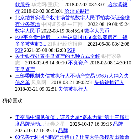
款服务
华龙网(重庆)
2018-02-02 08:53:01
哈尔滨银
行
2018-02-02 08:53:01
哈尔滨银行
北京结算实现产权市场首笔数字人民币拍卖保证金缴
存业务落地
中国证券报·中证网
2022-08-19 08:45:24
数字人民币
2022-08-19 08:45:24
数字人民币
P2P平台爱“炒房”：小牛被查封1056套涉案房产、钱
多多被查封3...
21世纪经济报道
2021-05-08 08:42:08
P2P
2021-05-08 08:42:08
P2P
关于银行处置不良资产的七种方式全解
银行家杂
志
2018-02-08 14:30:10
不良资产
2018-02-08 14:30:10
不良资产
三部委限制失信被执行人不动产交易 996万人纳入失
信名单
凤凰网
2018-03-21 09:02:51
失信被执行人
2018-03-21 09:02:51
失信被执行人
猜你喜欢
于变局中洞见价值，证券之星“资本力量”第十三届年
度品牌活动...
证券之星
2025-10-17 16:39:15
品牌
2025-10-17 16:39:15
品牌
60亿美元即可“摧毁”比特币？杜克大学教授发出致命