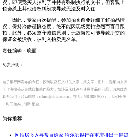
况，即便竞买人拍到了并持有强制执行的文书，但客观上
也会惹上其他债权纠纷或导致无法及时入住。
因此，专家再次提醒，参加拍卖前要详细了解拍品情
况，保持冷静谨慎态度，绝不能因现场竞拍激烈而盲目跟
拍，此外，必须遵守诚信原则，无故悔拍可能导致所交的
保证金被没收，被列入拍卖黑名单。
责任编辑：晓丽
免责声明：
电子银行网发布的专栏、投稿以及征文相关文章，其文字、图片、视频均来源
于作者投稿或转载自相关作品方；如涉及未经许可使用作品的问题，请您优先
联系我们（联系邮箱：cebnet@cfca.com.cn，电话：400-880-9888），我们会第
一时间核实，谢谢配合。
为你推荐
网拍房飞入寻常百姓家 哈尔滨银行在重庆推出一键贷