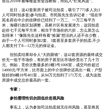
曾在2016年被曝楼盘资金连断裂，而陷入“烂尾风波”。
近日，这42套新房子被司法拍卖，吸引了773多人次(1
人可同时拍多套)参与拍卖。市民陈先生告诉记者：“现在学
苑名府在中介的挂牌价已经到了一万二、一万三每平方
米，海曙行政区划调整，高桥片区有发展潜力，这回拍卖
起价七千元每平方米，相当于市场价的六折，怎么算怎么
划得来！”像陈先生这样有着“捡漏”想法的人还不在少数，
由于一个人可同时参加2套、3套甚至多套房子的拍卖,不少
人都支付了8—12万元的保证金。
但拍卖结果却令人“大跌眼镜”，这42套房源的最终成交
价无一低于市场价，有的房子甚至比市场价贵出了几十万
元。例如，竞价次数最多的1幢3号1006室，成交均价超过
14000元/平方米，比市面上的中介挂牌价还高出一截；户型
较好的6幢18号401室，从94万元拍到了171万元，成为这批
房源中成交总价最高的一套。
专家：
参拍需理性切勿因低价忽视风险
事实上，认为参加司法拍卖就无任何风险，甚至将其