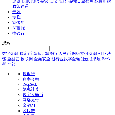
原创
快讯
招聘
会议
江湖
理财
福利汇
金视点
数据解读
政策速递
专题
专栏
宣传年
AI播报
搜银行
搜索
数字金融
稳定币
隐私计算
数字人民币
网络支付
金融AI
区块
链
金融云
物联网
金融安全
银行业数字金融创新成果展
Bank
帮
全部
搜银行
数字金融
DeepSeek
隐私计算
数字人民币
网络支付
金融AI
区块链