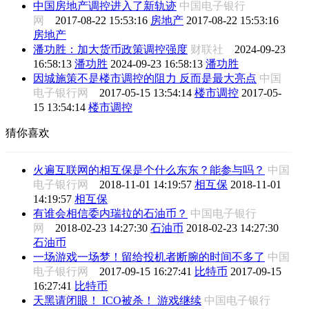
中国房地产调控进入了新轨迹
中国电子银行
网
2017-08-22 15:53:16
房地产
2017-08-22 15:53:16
房地产
潘功胜：加大货币政策调控强度
财联社
2024-09-23
16:58:13
潘功胜
2024-09-23 16:58:13
潘功胜
因城施策不是楼市调控的阻力 反而是最大亮点
中国
电子银行网
2017-05-15 13:54:14
楼市调控
2017-05-
15 13:54:14
楼市调控
猜你喜欢
火遍互联网的相互保是个什么东东？能参与吗？
中国
电子银行网
2018-11-01 14:19:57
相互保
2018-11-01
14:19:57
相互保
有谁会相信委内瑞拉的石油币？
中国电子银行
网
2018-02-23 14:27:30
石油币
2018-02-23 14:27:30
石油币
一场游戏一场梦！留给投机者断腕的时间不多了
中国
电子银行网
2017-09-15 16:27:41
比特币
2017-09-15
16:27:41
比特币
天黑请闭眼！ ICO被杀！ 游戏继续
中国电子银行