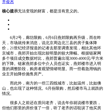
齐俊杰
核心提示
无法变现的财富，都是没有意义的。
6月2号，廊坊限购，6月6日燕郊限购再升级，而在昨
天，市场就传来消息，说北京周边北三县的房子集体降
价，21世纪经济报道的记者去那里调查发现，相比其他环
京城市，燕郊开始出现比较明显的较大降幅。根据链家网
多个项目成交数据对比，燕郊普遍出现3000-4000元/平方米
的下降。链家燕郊多位中介人员也证实，燕郊楼市进入明
显的调整阶段，购房者观望情绪明显。而一些着急用钱的
业主开始降价抛售房产。
而此外，南方的一些三四线城市，比如温州，比如佛
山，也出现了这种情况。6月份限购，然后楼市马上就跌的
情况。
很多人之前还在质问老齐，说去年你就说楼市要跌，
但他们那里的房价涨了一倍，听了老齐的话耽误了他买房