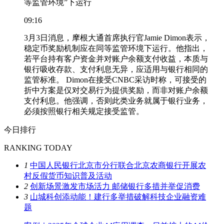
等监管环境”下运行
09:16
3月3日消息，摩根大通首席执行官Jamie Dimon表示，
稳定币奖励机制应在同等监管环境下运行。他指出，
若平台持有客户资金并对账户余额支付收益，本质与
银行吸收存款、支付利息无异，应适用与银行相同的
监管标准。 Dimon在接受CNBC采访时称，可接受的
折中方案是仅对交易行为提供奖励，而非对账户余额
支付利息。他强调，否则此类业务就属于银行业务，
必须按照银行相关规定接受监管。
今日排行
RANKING TODAY
1
中国人民银行北京市分行联合北京农商银行开展农
村反假货币知识普及活动
2
创新场景激发市场活力 邮储银行多措并举促消费
3
山城科创添动能！建行多举措破解科技企业融资难
题