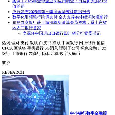
案例｜2025年全球企业AI应用调查：日益扩大的AI价
值差距
央行发布2025年前三季度金融统计数据报告
数字化引领银行跨境支付 全力支撑实体经济跨境前行
青岛农商银行获上海清算所清算会员资格，系山东省
内农商银行首家
李源任中国进出口银行四川省分行党委书记
热词
理财
支付
银联
白皮书
投顾
中国银行
网上银行
征信
CFCA
区块链
手机银行
5G消息
理财子公司
绿色金融
广发
银行
上市银行
农商行
隐私计算
数字人民币
研究
RESEARCH
中小银行数字金融报