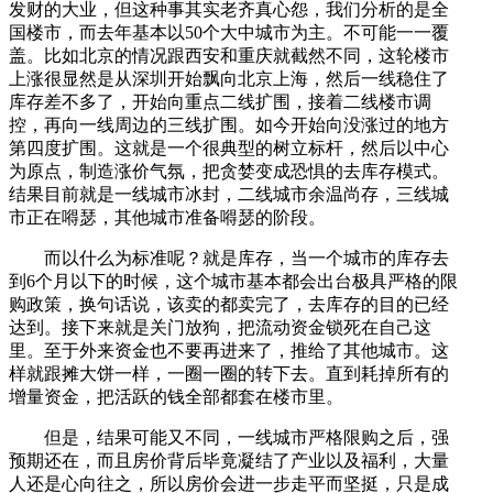
发财的大业，但这种事其实老齐真心怨，我们分析的是全
国楼市，而去年基本以50个大中城市为主。不可能一一覆
盖。比如北京的情况跟西安和重庆就截然不同，这轮楼市
上涨很显然是从深圳开始飘向北京上海，然后一线稳住了
库存差不多了，开始向重点二线扩围，接着二线楼市调
控，再向一线周边的三线扩围。如今开始向没涨过的地方
第四度扩围。这就是一个很典型的树立标杆，然后以中心
为原点，制造涨价气氛，把贪婪变成恐惧的去库存模式。
结果目前就是一线城市冰封，二线城市余温尚存，三线城
市正在嘚瑟，其他城市准备嘚瑟的阶段。
而以什么为标准呢？就是库存，当一个城市的库存去
到6个月以下的时候，这个城市基本都会出台极具严格的限
购政策，换句话说，该卖的都卖完了，去库存的目的已经
达到。接下来就是关门放狗，把流动资金锁死在自己这
里。至于外来资金也不要再进来了，推给了其他城市。这
样就跟摊大饼一样，一圈一圈的转下去。直到耗掉所有的
增量资金，把活跃的钱全部都套在楼市里。
但是，结果可能又不同，一线城市严格限购之后，强
预期还在，而且房价背后毕竟凝结了产业以及福利，大量
人还是心向往之，所以房价会进一步走平而坚挺，只是成