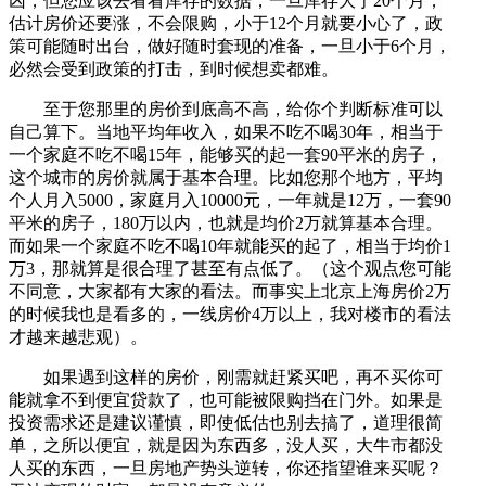
凶，但您应该去看看库存的数据，一旦库存大于20个月，
估计房价还要涨，不会限购，小于12个月就要小心了，政
策可能随时出台，做好随时套现的准备，一旦小于6个月，
必然会受到政策的打击，到时候想卖都难。
至于您那里的房价到底高不高，给你个判断标准可以
自己算下。当地平均年收入，如果不吃不喝30年，相当于
一个家庭不吃不喝15年，能够买的起一套90平米的房子，
这个城市的房价就属于基本合理。比如您那个地方，平均
个人月入5000，家庭月入10000元，一年就是12万，一套90
平米的房子，180万以内，也就是均价2万就算基本合理。
而如果一个家庭不吃不喝10年就能买的起了，相当于均价1
万3，那就算是很合理了甚至有点低了。（这个观点您可能
不同意，大家都有大家的看法。而事实上北京上海房价2万
的时候我也是看多的，一线房价4万以上，我对楼市的看法
才越来越悲观）。
如果遇到这样的房价，刚需就赶紧买吧，再不买你可
能就拿不到便宜贷款了，也可能被限购挡在门外。如果是
投资需求还是建议谨慎，即使低估也别去搞了，道理很简
单，之所以便宜，就是因为东西多，没人买，大牛市都没
人买的东西，一旦房地产势头逆转，你还指望谁来买呢？