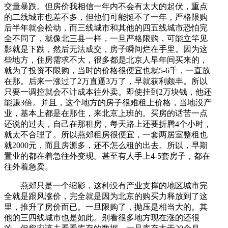
交量暴跌。但房价我相信一年内不会有太大的起伏，重点
的二线城市也差不多，但他们可能挺不了一年，严格限购
后半年就会松动，而三线城市和其他的四五线城市恐怕完
全不同了，就像北三县一样，一旦严格限购，可能立竿见
影就是下跌，然后无法成交，房子瞬间烂在手里。因为这
些地方，住房需求不大，很多都是北京人早年间买来的，
就为了投资不限购，当时的价格很便宜也就5-6千，一直放
在那。后来一涨过了2万直逼3万了，早就获利颇丰。所以
只要一调控就会不计成本往外卖。即使挂到2万块钱，他还
能赚3倍。并且，这个地方的房子很难租上价格，当地没产
业，基本上都是在那住，来北京上班的。买房的话苦一点
还说的过去，自己在那租房，每天路上还要折腾4个小时，
就太不合理了。所以燕郊租房很便宜，一套两居室整租也
就2000元，而且房源多，还不怎么租的出去。所以，早期
置业的都在着急往外变现。甚至有人手上4-5套房子，都在
往外着急卖。
燕郊只是一个缩影，这种没有产业支撑的地区城市完
全就是跟风涨价，完全就是因为北京的购买力释放到了这
里，推升了房价而已。一旦限购了，抛压是相当大的。其
他的三四线城市也是如此。别看很多地方现在涨的还很