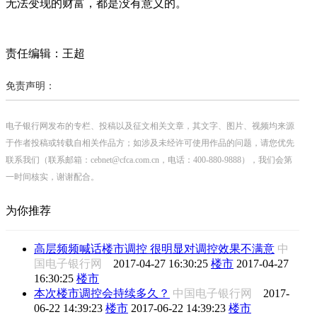
无法变现的财富，都是没有意义的。
责任编辑：王超
免责声明：
电子银行网发布的专栏、投稿以及征文相关文章，其文字、图片、视频均来源
于作者投稿或转载自相关作品方；如涉及未经许可使用作品的问题，请您优先
联系我们（联系邮箱：cebnet@cfca.com.cn，电话：400-880-9888），我们会第
一时间核实，谢谢配合。
为你推荐
高层频频喊话楼市调控 很明显对调控效果不满意
中
国电子银行网
2017-04-27 16:30:25
楼市
2017-04-27
16:30:25
楼市
本次楼市调控会持续多久？
中国电子银行网
2017-
06-22 14:39:23
楼市
2017-06-22 14:39:23
楼市